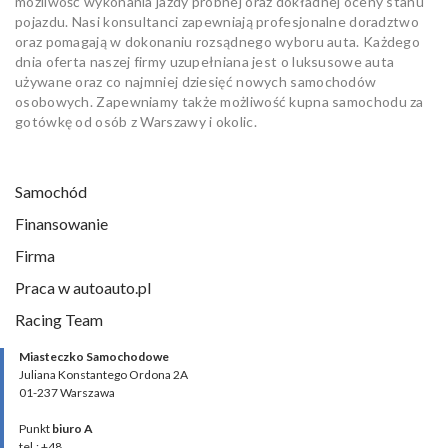
możliwość wykonania jazdy próbnej oraz dokładnej oceny stanu
pojazdu. Nasi konsultanci zapewniają profesjonalne doradztwo
oraz pomagają w dokonaniu rozsądnego wyboru auta. Każdego
dnia oferta naszej firmy uzupełniana jest o luksusowe auta
używane oraz co najmniej dziesięć nowych samochodów
osobowych. Zapewniamy także możliwość kupna samochodu za
gotówkę od osób z Warszawy i okolic.
Samochód
Finansowanie
Firma
Praca w autoauto.pl
Racing Team
Miasteczko Samochodowe
Juliana Konstantego Ordona 2A
01-237 Warszawa
Punkt
biuro A
tel.: +48