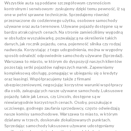
Wszystkie auta są poddane szczegółowym czynnościom
kontrolnym i serwisowym- zyskujemy dzięki temu pewność, iż są
one w pełni sprawne technicznie. Sprzedajemy również
przeznaczone do codziennego użytku, osobowe samochody
używane oraz auta terenowe. Używane pojazdy dostępne są w
bardzo atrakcyjnych cenach. Na stronie zamieściliśmy wygodną
w obsłudze wyszukiwarkę, pozwalającą na określenie takich
danych, jak rocznik pojazdu, cena, pojemność silnika czy rodzaj
nadwozia. Korzystając z tego udogodnienia, można w wygodny
sposób odnaleźć odpowiednie samochody używane (Sprzedaż).
Warszawa to miasto, w którym do dyspozycji naszych klientów
pozostają setki pojazdów najlepszych marek. Zapewniamy
kompleksową obsługę, pomagając w ubieganiu się o kredyty
oraz leasingi. Współpracujemy także z firmami
ubezpieczeniowymi, negocjując korzystne warunki współpracy
dla osób, zakupujących nasze używane samochody. Luksusowe
pojazdy, takie jak Lexus, czy Lincoln, dostępne są w
niewiarygodnie korzystnych cenach. Osoby, poszukujące
uczciwego, godnego zaufania sprzedawcy, często odwiedzają
nasze komisy samochodowe. Warszawa to miasto, w którym
działamy w trzech, doskonale zlokalizowanych punktach.
Sprzedając samochody luksusowe używane udostępniamy