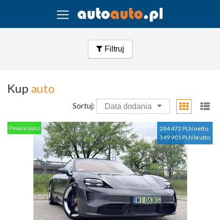
Filtruj
Kup
auto
Sortuj:
Data dodania
Pewne auto
284 472 PLN netto
349 901 PLN brutto