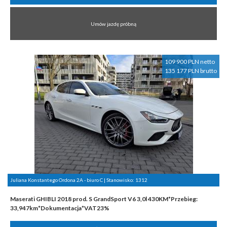
Umów jazdę próbną
109 900 PLN netto
135 177 PLN brutto
Juliana Konstantego Ordona 2A - biuro C | Stanowisko:
1312
Maserati GHIBLI 2018 prod. S GrandSport V6 3,0l 430KM*Przebieg:
33,947km*Dokumentacja*VAT23%