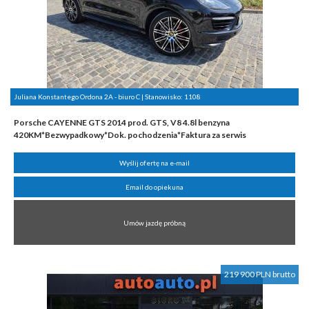
Juliana Konstantego Ordona 2A - biuro C | Stanowisko:
1108
Porsche CAYENNE GTS 2014 prod. GTS, V8 4.8l benzyna
420KM*Bezwypadkowy*Dok. pochodzenia*Faktura za serwis
Wyślij ofertę na e-mail
Email do opiekuna
Umów jazdę próbną
219 900 PLN brutto