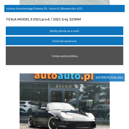
Juliana Konstantego Ordona 2A - biuro A | Stanowisko:
631
TESLA MODEL 3 2021 prod. / 2021 1rej. 325KM
Wyślij ofertę na e-mail
Email do opiekuna
Umów jazdę próbną
64 900 PLN brutto