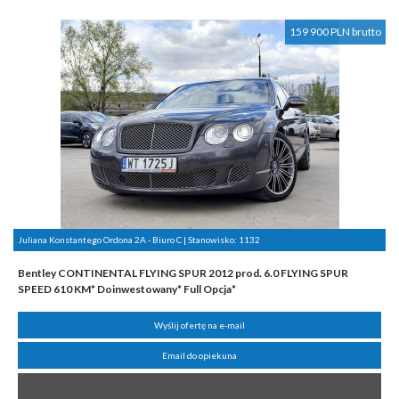
159 900 PLN brutto
Juliana Konstantego Ordona 2A - Biuro C | Stanowisko:
1132
Bentley CONTINENTAL FLYING SPUR 2012 prod. 6.0 FLYING SPUR
SPEED 610 KM* Doinwestowany* Full Opcja*
Wyślij ofertę na e-mail
Email do opiekuna