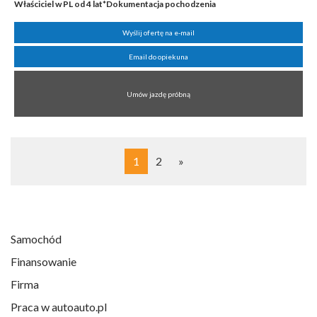
Właściciel w PL od 4 lat*Dokumentacja pochodzenia
Wyślij ofertę na e-mail
Email do opiekuna
Umów jazdę próbną
1
2
»
Samochód
Finansowanie
Firma
Praca w autoauto.pl