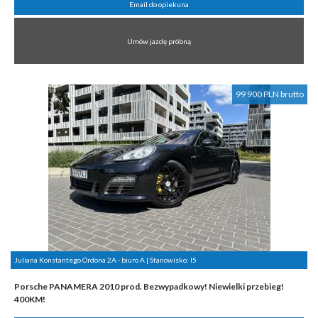
Email do opiekuna
Umów jazdę próbną
99 900 PLN brutto
Juliana Konstantego Ordona 2A - biuro A | Stanowisko:
I5
Porsche PANAMERA 2010 prod. Bezwypadkowy! Niewielki przebieg!
400KM!