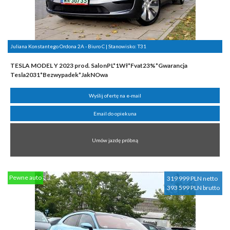
Juliana Konstantego Ordona 2A - Biuro C | Stanowisko:
T31
TESLA MODEL Y 2023 prod. SalonPL*1Wł*Fvat23%*Gwarancja
Tesla2031*Bezwypadek*JakNOwa
Wyślij ofertę na e-mail
Email do opiekuna
Umów jazdę próbną
Pewne auto
319 999 PLN netto
393 599 PLN brutto