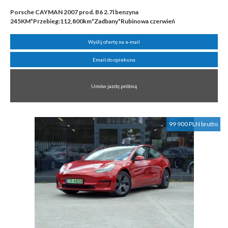
Porsche CAYMAN 2007 prod. B6 2.7l benzyna
245KM*Przebieg:112,800km*Zadbany*Rubinowa czerwień
Wyślij ofertę na e-mail
Email do opiekuna
Umów jazdę próbną
99 900 PLN brutto