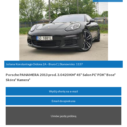
Juliana Konstantego Ordona 2A - Biuro C | Stanowisko:
1137
Porsche PANAMERA 2013 prod. 3.0 420 KM* 4S* Salon PL* PDK* Bose*
Skóra* Kamera*
Wyślij ofertę na e-mail
Email do opiekuna
Umów jazdę próbną