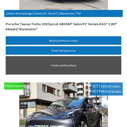
Juliana Konstantego Ordona 2A - Biuro C | Stanowisko:
T43
Porsche Taycan Turbo 2020 prod. 680 KM* Salon PL* Serwis ASO* 1 Wł*
Masaże* Burmester*
Wyślij ofertę na e-mail
Email do opiekuna
Umów jazdę próbną
Pewne auto
123 576 PLN netto
151 998 PLN brutto