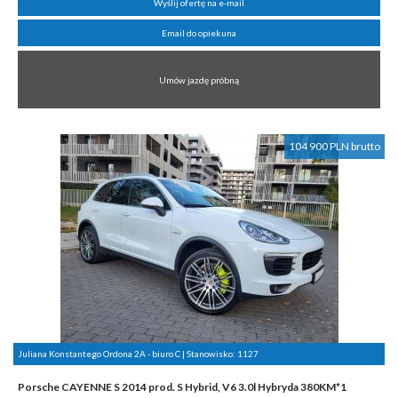
Wyślij ofertę na e-mail
Email do opiekuna
Umów jazdę próbną
104 900 PLN brutto
Juliana Konstantego Ordona 2A - biuro C | Stanowisko:
1127
Porsche CAYENNE S 2014 prod. S Hybrid, V6 3.0l Hybryda 380KM*1