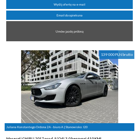
Wyślij ofertę na e-mail
Email do opiekuna
Umów jazdę próbną
139 000 PLN brutto
Juliana Konstantego Ordona 2A - biuro A | Stanowisko:
I20
Maserati GHIBLI 2017 prod. S/Q4! 3.0 benzyna! 410 KM!