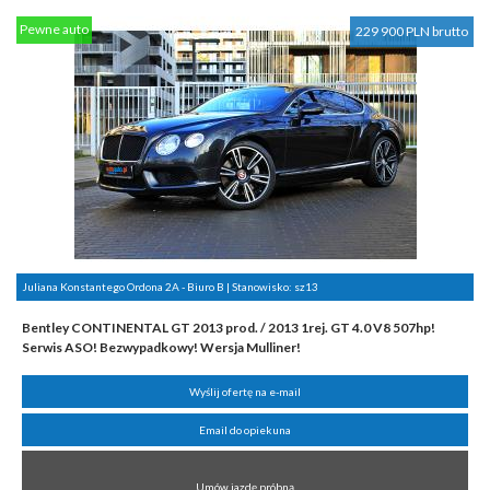
Pewne auto
229 900 PLN brutto
Juliana Konstantego Ordona 2A - Biuro B | Stanowisko:
sz13
Bentley CONTINENTAL GT 2013 prod. / 2013 1rej. GT 4.0 V8 507hp!
Serwis ASO! Bezwypadkowy! Wersja Mulliner!
Wyślij ofertę na e-mail
Email do opiekuna
Umów jazdę próbną