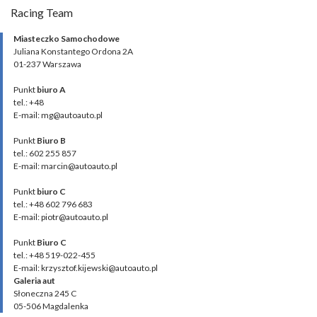
Racing Team
Miasteczko Samochodowe
Juliana Konstantego Ordona 2A
01-237 Warszawa
Punkt
biuro A
tel.: +48
E-mail: mg@autoauto.pl
Punkt
Biuro B
tel.: 602 255 857
E-mail: marcin@autoauto.pl
Punkt
biuro C
tel.: +48 602 796 683
E-mail: piotr@autoauto.pl
Punkt
Biuro C
tel.: +48 519-022-455
E-mail: krzysztof.kijewski@autoauto.pl
Galeria aut
Słoneczna 245 C
05-506 Magdalenka