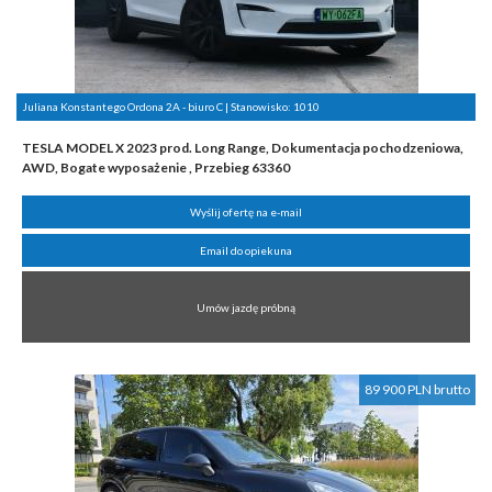
Juliana Konstantego Ordona 2A - biuro C | Stanowisko:
1010
TESLA MODEL X 2023 prod. Long Range, Dokumentacja pochodzeniowa,
AWD, Bogate wyposażenie , Przebieg 63360
Wyślij ofertę na e-mail
Email do opiekuna
Umów jazdę próbną
89 900 PLN brutto