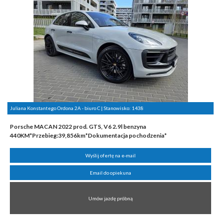
Juliana Konstantego Ordona 2A - biuro C | Stanowisko:
1438
Porsche MACAN 2022 prod. GTS, V6 2.9l benzyna
440KM*Przebieg:39,856km*Dokumentacja pochodzenia*
Wyślij ofertę na e-mail
Email do opiekuna
Umów jazdę próbną