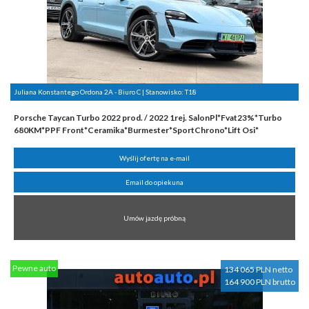
Juliana Konstantego Ordona 2A - Biuro C | Stanowisko:
T18
Porsche Taycan Turbo 2022 prod. / 2022 1rej. SalonPl*Fvat23%*Turbo
680KM*PPF Front*Ceramika*Burmester*SportChrono*Lift Osi*
Wyślij ofertę na e-mail
Email do opiekuna
Umów jazdę próbną
Pewne auto
134 065 PLN netto
164 900 PLN brutto