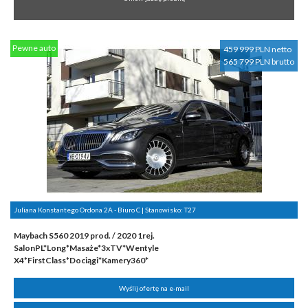
Pewne auto
459 999 PLN netto
565 799 PLN brutto
Juliana Konstantego Ordona 2A - Biuro C | Stanowisko:
T27
Maybach S560 2019 prod. / 2020 1rej.
SalonPL*Long*Masaże*3xTV*Wentyle
X4*FirstClass*Dociągi*Kamery360*
Wyślij ofertę na e-mail