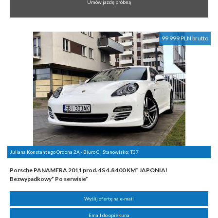
Umów jazdę próbną
99 999 PLN brutto
Juliana Konstantego Ordona 2A - Biuro C | Stanowisko:
T37
Porsche PANAMERA 2011 prod. 4S 4.8 400 KM* JAPONIA!
Bezwypadkowy* Po serwisie*
Wyślij ofertę na e-mail
Email do opiekuna