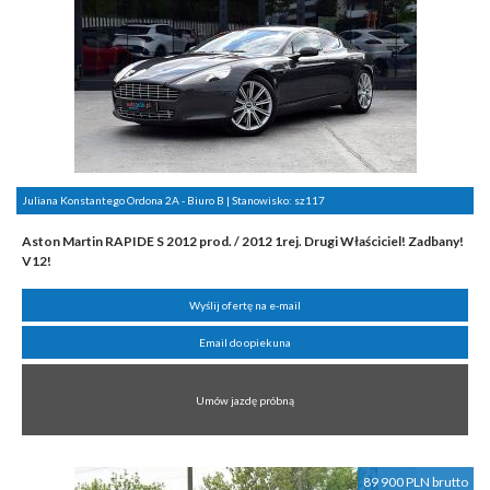
Juliana Konstantego Ordona 2A - Biuro B | Stanowisko:
sz117
Aston Martin RAPIDE S 2012 prod. / 2012 1rej. Drugi Właściciel! Zadbany!
V12!
Wyślij ofertę na e-mail
Email do opiekuna
Umów jazdę próbną
89 900 PLN brutto