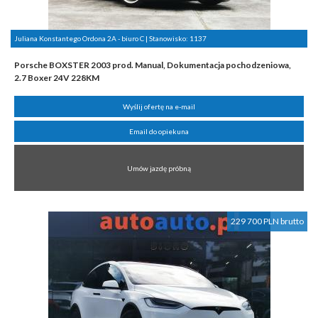
Juliana Konstantego Ordona 2A - biuro C | Stanowisko:
1137
Porsche BOXSTER 2003 prod. Manual, Dokumentacja pochodzeniowa,
2.7 Boxer 24V 228KM
Wyślij ofertę na e-mail
Email do opiekuna
Umów jazdę próbną
229 700 PLN brutto