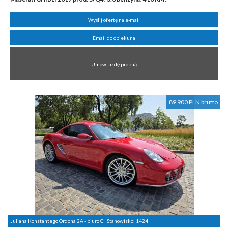
Wyślij ofertę na e-mail
Email do opiekuna
Umów jazdę próbną
89 900 PLN brutto
Juliana Konstantego Ordona 2A - biuro C | Stanowisko:
1424