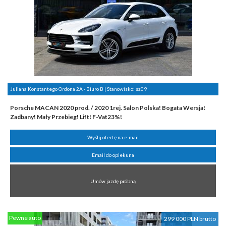
Juliana Konstantego Ordona 2A - Biuro B | Stanowisko:
sz09
Porsche MACAN 2020 prod. / 2020 1rej. Salon Polska! Bogata Wersja!
Zadbany! Mały Przebieg! Lift! F-Vat23%!
Wyślij ofertę na e-mail
Email do opiekuna
Umów jazdę próbną
Pewne auto
299 000 PLN brutto