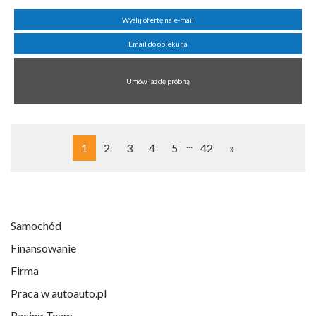
Wyślij ofertę na e-mail
Email do opiekuna
Umów jazdę próbną
...
1
2
3
4
5
42
»
Samochód
Finansowanie
Firma
Praca w autoauto.pl
Racing Team