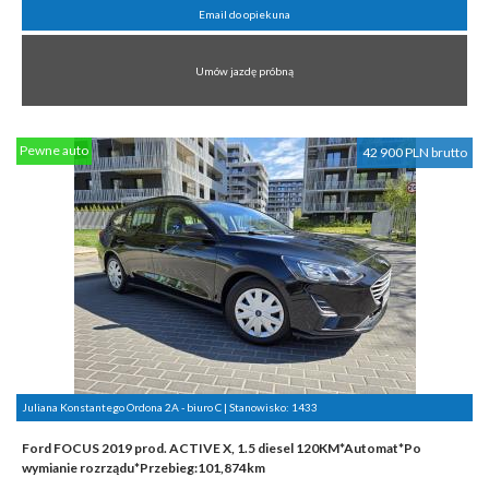
Email do opiekuna
Umów jazdę próbną
Pewne auto
42 900 PLN brutto
Juliana Konstantego Ordona 2A - biuro C | Stanowisko:
1433
Ford FOCUS 2019 prod. ACTIVE X, 1.5 diesel 120KM*Automat*Po
wymianie rozrządu*Przebieg:101,874km