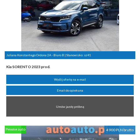
Juliana Konstantego Ordona 2A - Biuro B | Stanowisko:
sz41
Kia SORENTO 2023 prod.
Wyślij ofertę na e-mail
Email do opiekuna
Umów jazdę próbną
Pewne auto
4 900 PLN brutto