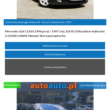
Juliana Konstantego Ordona 2A - biuro C | Stanowisko:
1423
Mercedes SLK CLASS 1996 prod. / 1997 1rej. SLK R170 Roadster Kabriolet
2.0 (200) 136KM, Manual, Skórzana tapicerka
Wyślij ofertę na e-mail
Email do opiekuna
Umów jazdę próbną
Pewne auto
139 900 PLN brutto