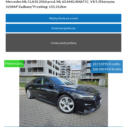
Mercedes ML CLASS 2014 prod. ML 63 AMG 4MATIC, V8 5.5l benzyna
525KM*Zadbany*Przebieg: 155,312km
Wyślij ofertę na e-mail
Email do opiekuna
Umów jazdę próbną
Pewne auto
137 317 PLN netto
168 900 PLN brutto