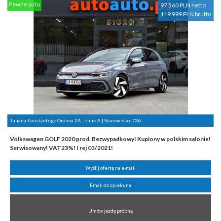
Pewne auto
97 560 PLN netto
119 999 PLN brutto
Juliana Konstantego Ordona 2A - biuro A | Stanowisko:
736
Volkswagen GOLF 2020 prod. Bezwypadkowy! Kupiony w polskim salonie!
Serwisowany! VAT23%! I rej 03/2021!
Wyślij ofertę na e-mail
Email do opiekuna
Umów jazdę próbną