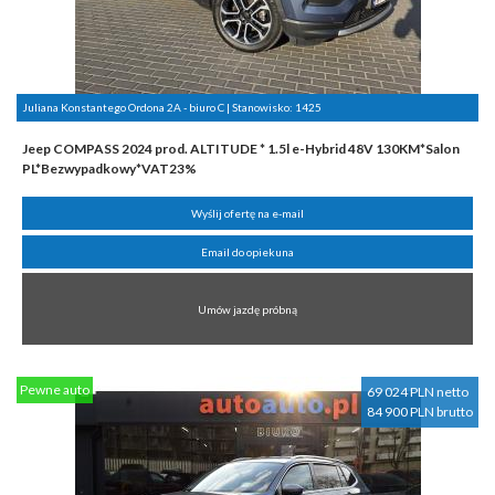
Juliana Konstantego Ordona 2A - biuro C | Stanowisko:
1425
Jeep COMPASS 2024 prod. ALTITUDE * 1.5l e-Hybrid 48V 130KM*Salon
PL*Bezwypadkowy*VAT23%
Wyślij ofertę na e-mail
Email do opiekuna
Umów jazdę próbną
Pewne auto
69 024 PLN netto
84 900 PLN brutto