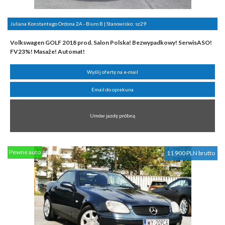
Juliana Konstantego Ordona 2A - Biuro B | Stanowisko:
sz29
Volkswagen GOLF 2018 prod. Salon Polska! Bezwypadkowy! SerwisASO!
FV23%! Masaże! Automat!
Wyślij ofertę na e-mail
Email do opiekuna
Umów jazdę próbną
Pewne auto
11 900 PLN brutto