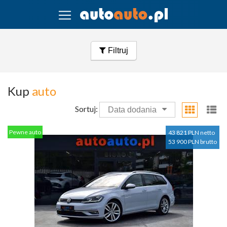
Filtruj
Kup
auto
Sortuj:
Data dodania
Pewne auto
43 821 PLN netto
53 900 PLN brutto