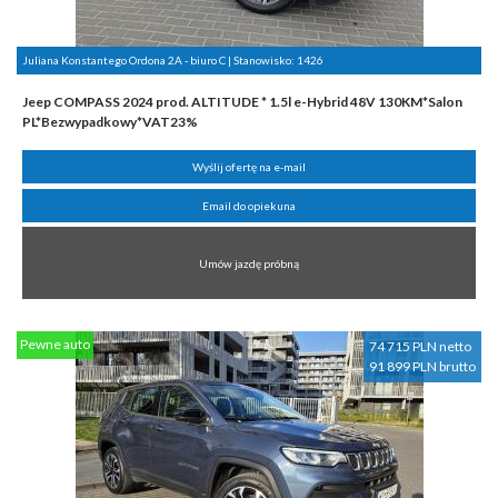
Juliana Konstantego Ordona 2A - biuro C | Stanowisko:
1426
Jeep COMPASS 2024 prod. ALTITUDE * 1.5l e-Hybrid 48V 130KM*Salon
PL*Bezwypadkowy*VAT23%
Wyślij ofertę na e-mail
Email do opiekuna
Umów jazdę próbną
Pewne auto
74 715 PLN netto
91 899 PLN brutto