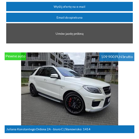
Wyślij ofertę na e-mail
Email do opiekuna
Umów jazdę próbną
Pewne auto
109 900 PLN brutto
Juliana Konstantego Ordona 2A - biuro C | Stanowisko:
1414