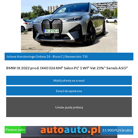
Juliana Konstantego Ordona 2A - Biuro C | Stanowisko:
T10
BMW IX 2022 prod. IX40 326 KM* Salon PL* 1 Wł* Vat 23%* Serwis ASO*
Wyślij ofertę na e-mail
Email do opiekuna
Umów jazdę próbną
Pewne auto
31 900 PLN brutto