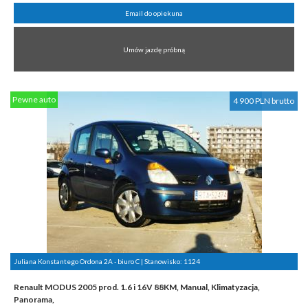
Email do opiekuna
Umów jazdę próbną
Pewne auto
4 900 PLN brutto
Juliana Konstantego Ordona 2A - biuro C | Stanowisko:
1124
Renault MODUS 2005 prod. 1.6 i 16V 88KM, Manual, Klimatyzacja,
Panorama,