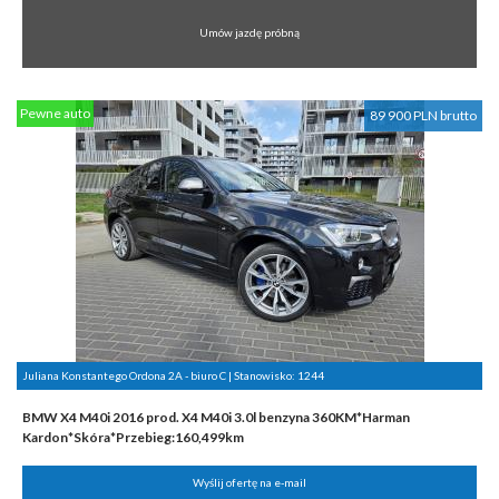
Umów jazdę próbną
Pewne auto
89 900 PLN brutto
Juliana Konstantego Ordona 2A - biuro C | Stanowisko:
1244
BMW X4 M40i 2016 prod. X4 M40i 3.0l benzyna 360KM*Harman
Kardon*Skóra*Przebieg:160,499km
Wyślij ofertę na e-mail