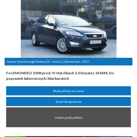
Juliana Konstantego Ordona 2A - biuro C | Stanowisko:
1437
Ford MONDEO 2008 prod. IV Hatchback 2.0 Duratec 145KM, Do
poprawek lakierniczych i blacharskich
Wyślij ofertę na e-mail
Email do opiekuna
Umów jazdę próbną