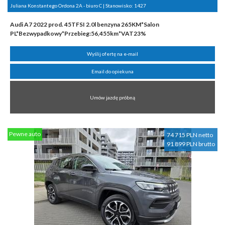
Juliana Konstantego Ordona 2A - biuro C | Stanowisko:
1427
Audi A7 2022 prod. 45TFSI 2.0l benzyna 265KM*Salon
PL*Bezwypadkowy*Przebieg:56,455km*VAT23%
Wyślij ofertę na e-mail
Email do opiekuna
Umów jazdę próbną
Pewne auto
74 715 PLN netto
91 899 PLN brutto