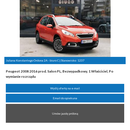
Juliana Konstantego Ordona 2A - biuro C | Stanowisko:
1237
Peugeot 2008 2016 prod. Salon PL, Bezwypadkowy, 1 Właściciel, Po
wymianie rozrządu
Wyślij ofertę na e-mail
Email do opiekuna
Umów jazdę próbną