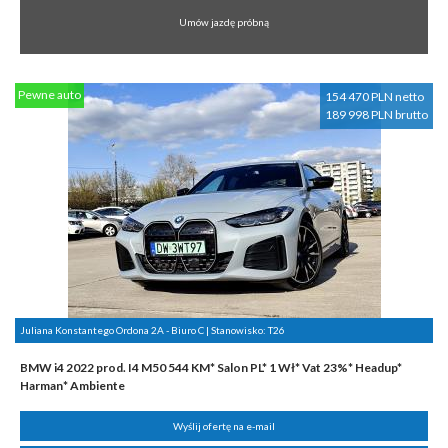
Umów jazdę próbną
Pewne auto
154 470 PLN netto
189 998 PLN brutto
Juliana Konstantego Ordona 2A - Biuro C | Stanowisko:
T26
BMW i4 2022 prod. I4 M50 544 KM* Salon PL* 1 Wł* Vat 23%* Headup*
Harman* Ambiente
Wyślij ofertę na e-mail