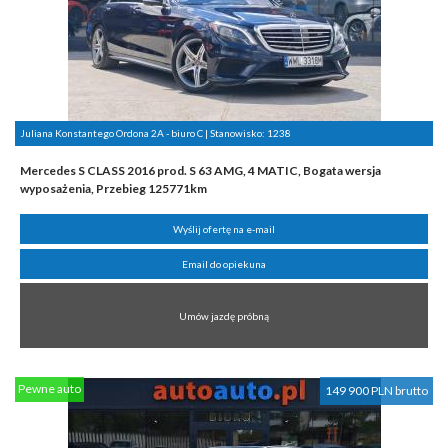
Juliana Konstantego Ordona 2A - biuro C | Stanowisko:
1238
Mercedes S CLASS 2016 prod. S 63 AMG, 4 MATIC, Bogata wersja
wyposażenia, Przebieg 125771km
Wyślij ofertę na e-mail
Email do opiekuna
Umów jazdę próbną
Pewne auto
149 900 PLN brutto