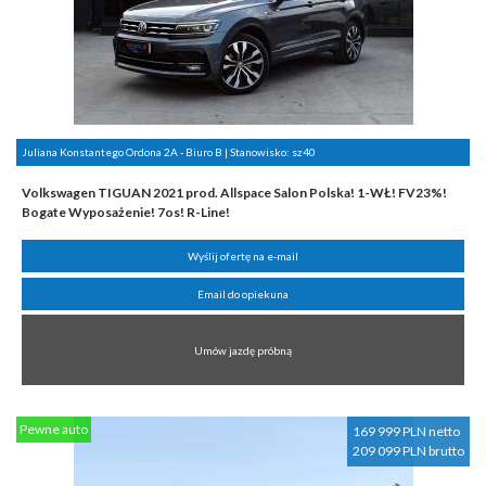
Juliana Konstantego Ordona 2A - Biuro B | Stanowisko:
sz40
Volkswagen TIGUAN 2021 prod. Allspace Salon Polska! 1-WŁ! FV23%!
Bogate Wyposażenie! 7os! R-Line!
Wyślij ofertę na e-mail
Email do opiekuna
Umów jazdę próbną
Pewne auto
169 999 PLN netto
209 099 PLN brutto