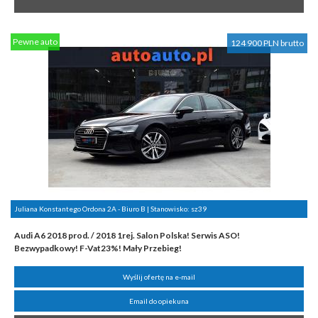
Pewne auto
124 900 PLN brutto
Juliana Konstantego Ordona 2A - Biuro B | Stanowisko:
sz39
Audi A6 2018 prod. / 2018 1rej. Salon Polska! Serwis ASO!
Bezwypadkowy! F-Vat23%! Mały Przebieg!
Wyślij ofertę na e-mail
Email do opiekuna