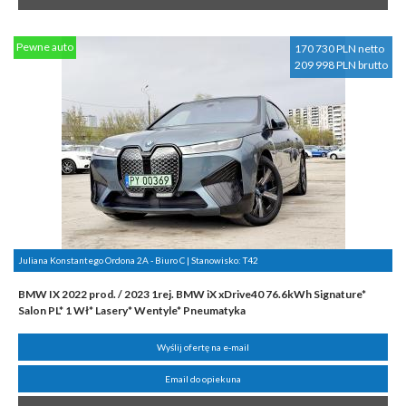
Pewne auto
170 730 PLN netto
209 998 PLN brutto
Juliana Konstantego Ordona 2A - Biuro C | Stanowisko:
T42
BMW IX 2022 prod. / 2023 1rej. BMW iX xDrive40 76.6kWh Signature*
Salon PL* 1 Wł* Lasery* Wentyle* Pneumatyka
Wyślij ofertę na e-mail
Email do opiekuna