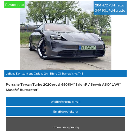
Pewne auto
284 472 PLN netto
349 901 PLN brutto
Juliana Konstantego Ordona 2A - Biuro C | Stanowisko:
T43
Porsche Taycan Turbo 2020 prod. 680 KM* Salon PL* Serwis ASO* 1 Wł*
Masaże* Burmester*
Wyślij ofertę na e-mail
Email do opiekuna
Umów jazdę próbną