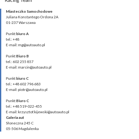
Miasteczko Samochodowe
Juliana Konstantego Ordona 2A
01-237 Warszawa
Punkt
biuro A
tel.: +48
E-mail: mg@autoauto.pl
Punkt
Biuro B
tel.: 602 255 857
E-mail: marcin@autoauto.pl
Punkt
biuro C
tel.: +48 602 796 683
E-mail: piotr@autoauto.pl
Punkt
Biuro C
tel.: +48 519-022-455
E-mail: krzysztof.kijewski@autoauto.pl
Galeria aut
Słoneczna 245 C
05-506 Magdalenka