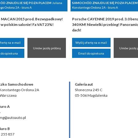
D ZNAJDUJE SIĘ POZA PLACEM
Juliana
SAMOCHÓD ZNAJDUJE SIĘ POZA PLACEM
go Ordona 2A - biuro A
Konstantego Ordona 2A - biuro A
 MACAN 2015 prod. Bezwypadkowy!
Porsche CAYENNE 2019 prod. 3.0 ben
 w polskim salonie! Fa VAT23%!
340 KM! Niewielki przebieg! Panorami
dach!
ofertę na e-mail
Wyślij ofertę na e-mail
Umów jazdę próbną
Umów jazdę 
 do opiekuna
Email do opiekuna
czko Samochodowe
Galeria aut
 Konstantego Ordona 2A
Słoneczna 245 C
 Warszawa
05-506 Magdalenka
iuro A
8
 mg@autoauto.pl
iuro B
2 255 857