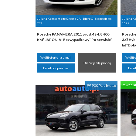
Juliana Konstantego Ordona 2A - Biuro C | Stanowisko:
Juliana K
T37
1127
Porsche PANAMERA 2011 prod. 4S 4.8 400
Porsche
KM* JAPONIA! Bezwypadkowy* Po serwisie*
3.0l Hyb
lat*Dok
Wyślij ofertę na e-mail
Wyślij 
Umów jazdę próbną
Email do opiekuna
Email
Pewne a
99 900 PLN brutto