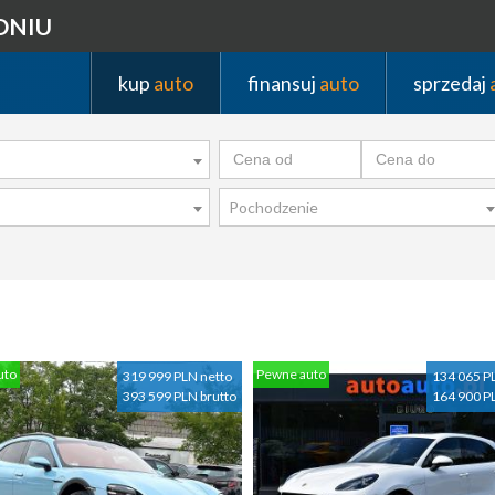
DNIU
kup
auto
finansuj
auto
sprzedaj
Pochodzenie
uto
Pewne auto
319 999 PLN netto
134 065 P
393 599 PLN brutto
164 900 P