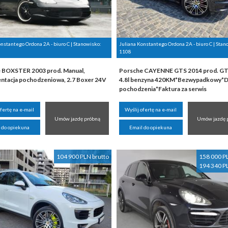
onstantego Ordona 2A - biuro C | Stanowisko:
Juliana Konstantego Ordona 2A - biuro C | Stan
1108
 BOXSTER 2003 prod. Manual,
Porsche CAYENNE GTS 2014 prod. GT
tacja pochodzeniowa, 2.7 Boxer 24V
4.8l benzyna 420KM*Bezwypadkowy*D
pochodzenia*Faktura za serwis
ofertę na e-mail
Wyślij ofertę na e-mail
Umów jazdę próbną
Umów jazdę 
 do opiekuna
Email do opiekuna
104 900 PLN brutto
158 000 P
194 340 P