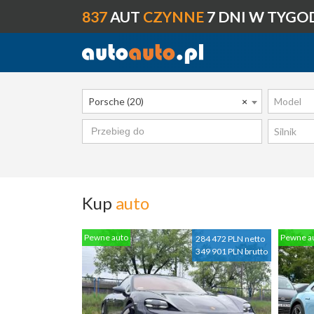
837
AUT
CZYNNE
7 DNI W TYGO
Porsche (20)
×
Model
Silnik
Kup
auto
Pewne auto
Pewne a
284 472 PLN netto
349 901 PLN brutto