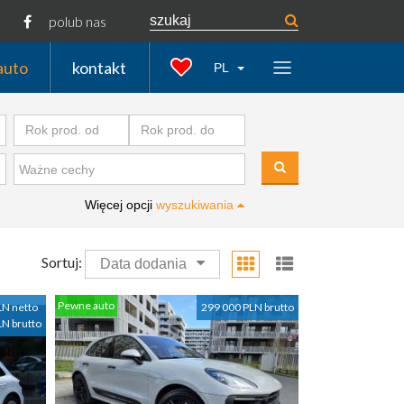
polub nas
auto
kontakt
PL
Więcej opcji
wyszukiwania
Sortuj:
Data dodania
Pewne auto
LN netto
299 000 PLN brutto
LN brutto