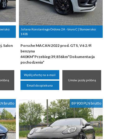
nowisko:
Juliana Konstantego Ordona 2A - biuro C | Stanowisko:
1438
. Salon
Porsche MACAN 2022 prod. GTS, V6 2.9l
benzyna
440KM*Przebieg:39,856km*Dokumentacja
pochodzenia*
Wyślij ofertę na e-mail
próbną
Umów jazdę próbną
Email do opiekuna
LN brutto
89 900 PLN brutto