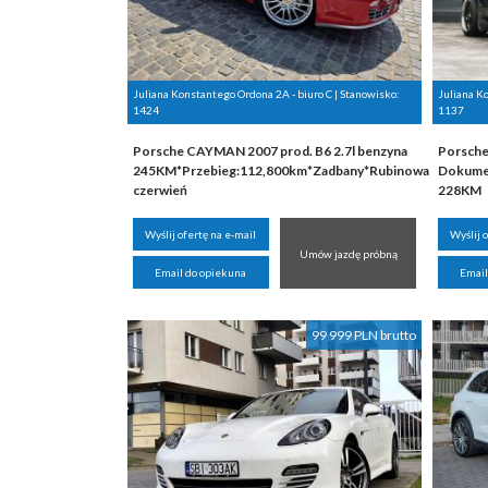
Juliana Konstantego Ordona 2A - biuro C | Stanowisko:
Juliana K
1424
1137
Porsche CAYMAN 2007 prod. B6 2.7l benzyna
Porsche
245KM*Przebieg:112,800km*Zadbany*Rubinowa
Dokumen
czerwień
228KM
Wyślij ofertę na e-mail
Wyślij 
Umów jazdę próbną
Email do opiekuna
Email
99 999 PLN brutto