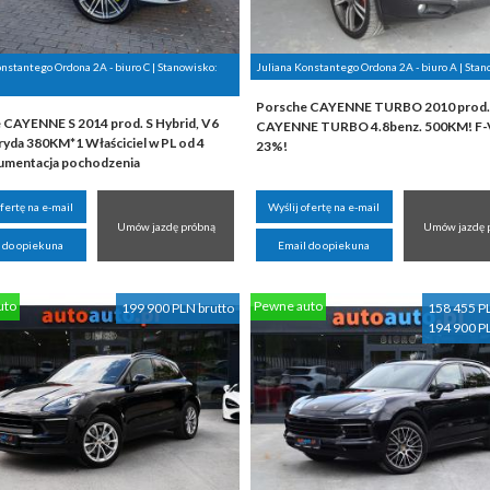
onstantego Ordona 2A - biuro C | Stanowisko:
Juliana Konstantego Ordona 2A - biuro A | Sta
Porsche CAYENNE TURBO 2010 prod.
 CAYENNE S 2014 prod. S Hybrid, V6
CAYENNE TURBO 4.8benz. 500KM! F
ryda 380KM*1 Właściciel w PL od 4
23%!
umentacja pochodzenia
ofertę na e-mail
Wyślij ofertę na e-mail
Umów jazdę próbną
Umów jazdę 
 do opiekuna
Email do opiekuna
uto
Pewne auto
199 900 PLN brutto
158 455 P
194 900 P