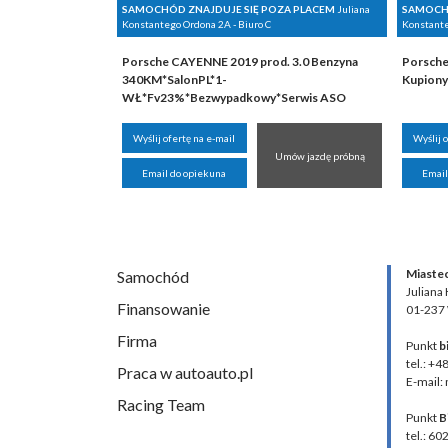
SAMOCHÓD ZNAJDUJE SIĘ POZA PLACEM
Juliana
SAMOCHÓ
Konstantego Ordona 2A - Biuro C
Konstante
Porsche CAYENNE 2019 prod. 3.0 Benzyna
Porsche
340KM*SalonPL*1-
Kupiony
WŁ*Fv23%*Bezwypadkowy*Serwis ASO
Wyślij ofertę na e-mail
Wyślij 
Umów jazdę próbną
Email do opiekuna
Email
Miaste
Samochód
Juliana
Finansowanie
01-237
Firma
Punkt
b
tel.: +4
Praca w autoauto.pl
E-mail:
Racing Team
Punkt
B
tel.: 60