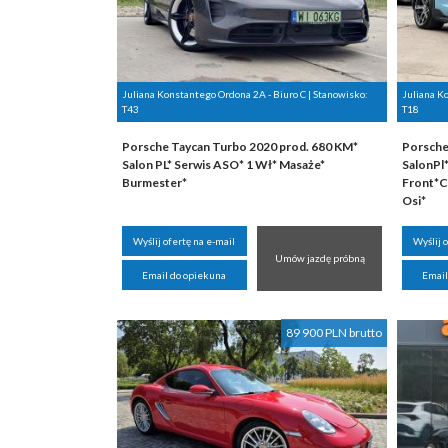
Juliana Konstantego Ordona 2A - Biuro C | Stanowisko:
Juliana K
T43
T18
Porsche Taycan Turbo 2020 prod. 680 KM*
Porsche 
Salon PL* Serwis ASO* 1 Wł* Masaże*
SalonP
Burmester*
Front*C
Osi*
Wyślij ofertę na e-mail
Wyślij 
Umów jazdę próbną
Email do opiekuna
Email
89 900 PLN brutto