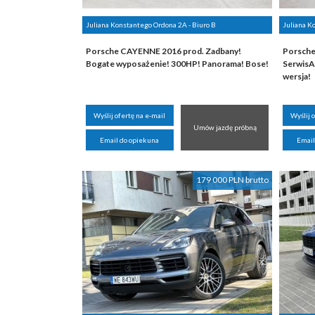
Juliana Konstantego Ordona 2A - Biuro B
Juliana K
Porsche CAYENNE 2016 prod. Zadbany!
Porsche
Bogate wyposażenie! 300HP! Panorama! Bose!
SerwisA
wersja!
Wyślij ofertę na e-mail
Wyślij 
Umów jazdę próbną
Email do opiekuna
Email
179 000 PLN brutto