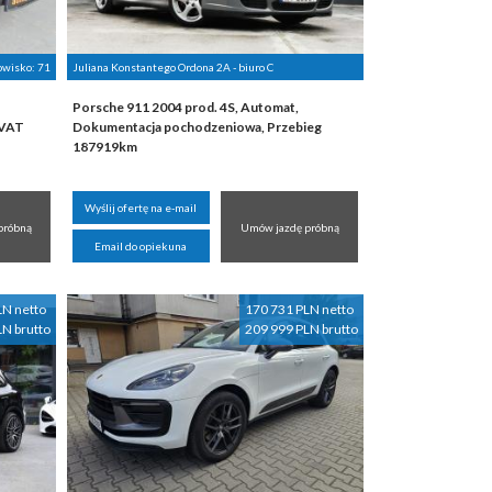
nowisko:
71
Juliana Konstantego Ordona 2A - biuro C
Porsche 911 2004 prod. 4S, Automat,
-VAT
Dokumentacja pochodzeniowa, Przebieg
187919km
Wyślij ofertę na e-mail
próbną
Umów jazdę próbną
Email do opiekuna
LN netto
170 731 PLN netto
LN brutto
209 999 PLN brutto