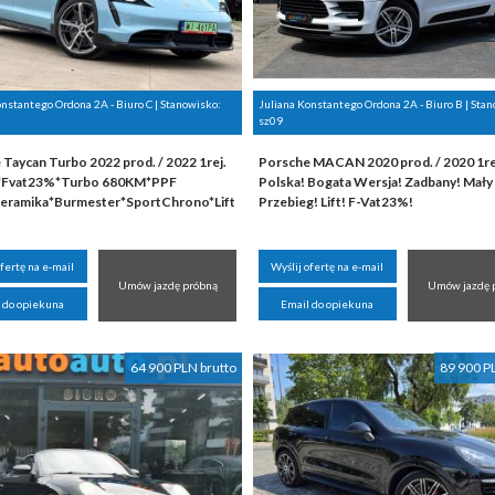
onstantego Ordona 2A - Biuro C | Stanowisko:
Juliana Konstantego Ordona 2A - Biuro B | Sta
sz09
Taycan Turbo 2022 prod. / 2022 1rej.
Porsche MACAN 2020 prod. / 2020 1rej
l*Fvat23%*Turbo 680KM*PPF
Polska! Bogata Wersja! Zadbany! Mały
eramika*Burmester*SportChrono*Lift
Przebieg! Lift! F-Vat23%!
ofertę na e-mail
Wyślij ofertę na e-mail
Umów jazdę próbną
Umów jazdę 
 do opiekuna
Email do opiekuna
64 900 PLN brutto
89 900 P