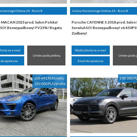
onstantego Ordona 2A - Biuro B
Juliana Konstantego Ordona 2A - Biuro B
 MACAN 2023 prod. Salon Polska!
Porsche CAYENNE S 2018 prod. Salon 
SO! Bezwypadkowy! FV23%! Bogata
SerwisASO! Bezwypadkowy! v6 450PS
Zadbany!
ofertę na e-mail
Wyślij ofertę na e-mail
Umów jazdę próbną
Umów jazdę 
 do opiekuna
Email do opiekuna
105 691 PLN netto
245 000 P
130 000 PLN brutto