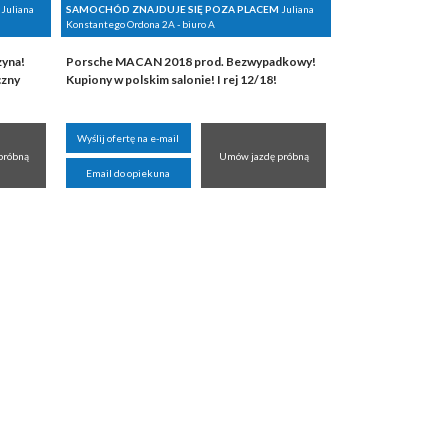
Juliana
SAMOCHÓD ZNAJDUJE SIĘ POZA PLACEM
Juliana
Konstantego Ordona 2A - biuro A
zyna!
Porsche MACAN 2018 prod. Bezwypadkowy!
czny
Kupiony w polskim salonie! I rej 12/18!
Wyślij ofertę na e-mail
próbną
Umów jazdę próbną
Email do opiekuna