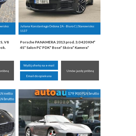
owisko:
Juliana Konstantego Ordona 2A - Biuro C | Stanowisko:
1137
S, V8
Porsche PANAMERA 2013 prod. 3.0 420 KM*
ok.
4S* Salon PL* PDK* Bose* Skóra* Kamera*
Wyślij ofertę na e-mail
próbną
Umów jazdę próbną
Email do opiekuna
LN netto
179 900 PLN brutto
LN brutto