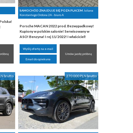
SAMOCHÓD ZNAJDUJE SIĘ POZA PLACEM
Juliana
Konstantego Ordona 2A - biuro A
Polska!
Porsche MACAN 2022 prod. Bezwypadkowy!
!
Kupiony w polskim salonie! Serwisowany w
ASO! Benzyna! I rej 11/2022! I właściciel!
Wyślij ofertę na e-mail
próbną
Umów jazdę próbną
Email do opiekuna
LN brutto
270 000 PLN brutto