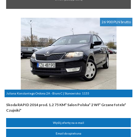
26 900 PLN brutto
Juliana Konstantego Ordona 2A - Biuro C | Stanowisko:
1155
Skoda RAPID 2014 prod. 1.2 75 KM* Salon Polska* 2 Wł* Grzane fotele*
Czujniki*
Wyślij ofertę na e-mail
Email do opiekuna