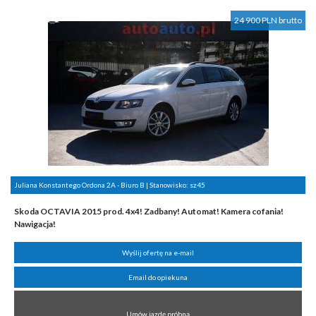
24 900 PLN brutto
Juliana Konstantego Ordona 2A - Biuro B | Stanowisko:
sz45
Skoda OCTAVIA 2015 prod. 4x4! Zadbany! Automat! Kamera cofania!
Nawigacja!
Wyślij ofertę na e-mail
Email do opiekuna
Umów jazdę próbną