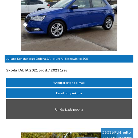
Juliana Konstantego Ordona 2A - biuro A | Stanowisko:
308
Skoda FABIA 2021 prod. / 2021 1rej.
Wyślij ofertę na e-mail
Email do opiekuna
Umów jazdę próbną
58 536 PLN netto
71 999 PLN brutto