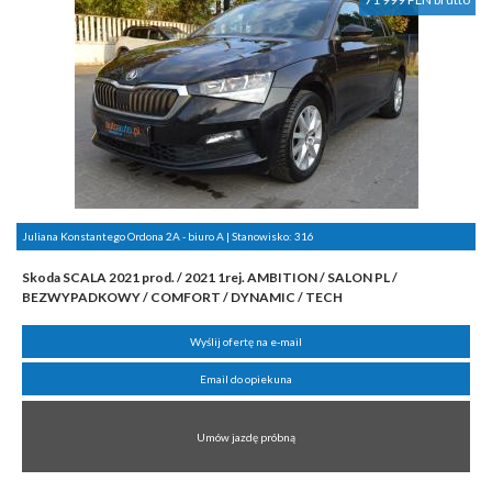
Juliana Konstantego Ordona 2A - biuro A | Stanowisko:
316
Skoda SCALA 2021 prod. / 2021 1rej. AMBITION / SALON PL /
BEZWYPADKOWY / COMFORT / DYNAMIC / TECH
Wyślij ofertę na e-mail
Email do opiekuna
Umów jazdę próbną