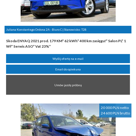
Juliana Konstantego Ordona 2A - Biuro C | Stanowisko:
T28
Skoda ENYAQ 2021 prod. 179 KM* 62 kWh* 400 km zasięgu!* Salon PL* 1
Wł* Serwis ASO* Vat 23%*
Wyślij ofertę na e-mail
Email do opiekuna
Umów jazdę próbną
20 000 PLN netto
24 600 PLN brutto