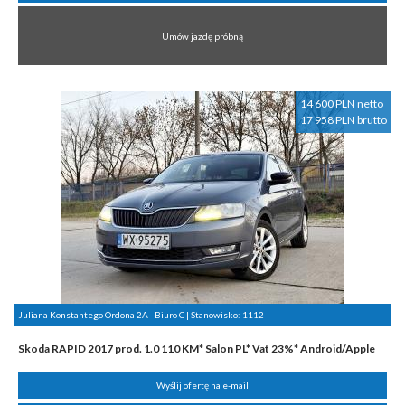
Umów jazdę próbną
14 600 PLN netto
17 958 PLN brutto
Juliana Konstantego Ordona 2A - Biuro C | Stanowisko:
1112
Skoda RAPID 2017 prod. 1.0 110 KM* Salon PL* Vat 23%* Android/Apple
Wyślij ofertę na e-mail