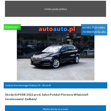
Umów jazdę próbną
Pewne auto
60 081 PLN netto
73 900 PLN brutto
Juliana Konstantego Ordona 2A - Biuro B
Skoda SUPERB 2022 prod. Salon Polska! Pierwszy Właściciel!
Serwisowany! Zadbany!
Wyślij ofertę na e-mail