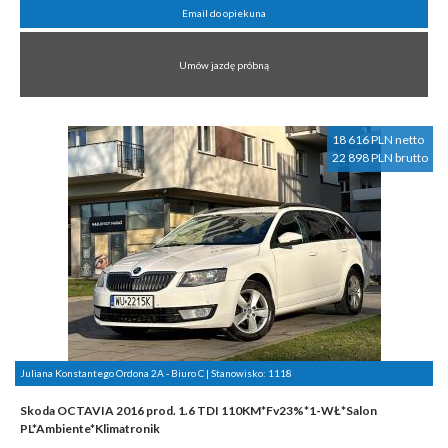
Email do opiekuna
Umów jazdę próbną
18 616 PLN netto
22 898 PLN brutto
Juliana Konstantego Ordona 2A - Biuro C | Stanowisko:
1118
Skoda OCTAVIA 2016 prod. 1.6 TDI 110KM*Fv23%*1-WŁ*Salon
PL*Ambiente*Klimatronik