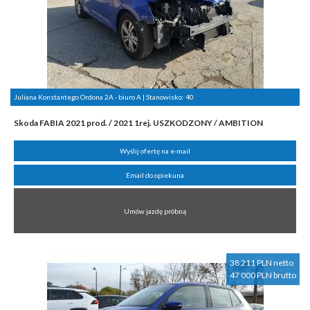
Juliana Konstantego Ordona 2A - biuro A | Stanowisko:
40
Skoda FABIA 2021 prod. / 2021 1rej. USZKODZONY / AMBITION
Wyślij ofertę na e-mail
Email do opiekuna
Umów jazdę próbną
38 211 PLN netto
47 000 PLN brutto