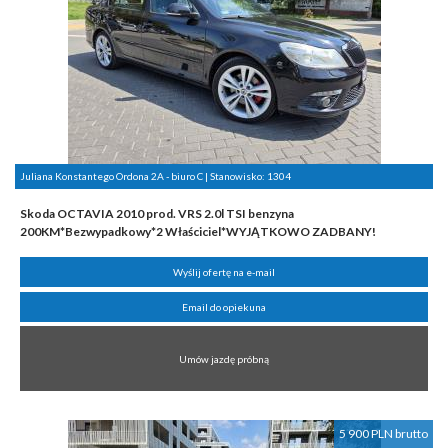
Juliana Konstantego Ordona 2A - biuro C | Stanowisko:
1304
Skoda OCTAVIA 2010 prod. VRS 2.0l TSI benzyna
200KM*Bezwypadkowy*2 Właściciel*WYJĄTKOWO ZADBANY!
Wyślij ofertę na e-mail
Email do opiekuna
Umów jazdę próbną
5 900 PLN brutto