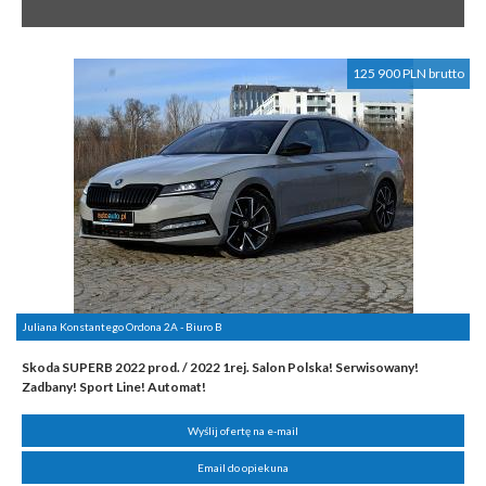
125 900 PLN brutto
Juliana Konstantego Ordona 2A - Biuro B
Skoda SUPERB 2022 prod. / 2022 1rej. Salon Polska! Serwisowany!
Zadbany! Sport Line! Automat!
Wyślij ofertę na e-mail
Email do opiekuna