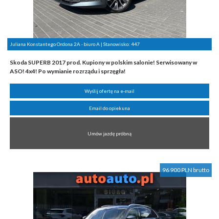
Juliana Konstantego Ordona 2A - biuro A | Stanowisko:
447
Skoda SUPERB 2017 prod. Kupiony w polskim salonie! Serwisowany w
ASO! 4x4! Po wymianie rozrządu i sprzęgła!
Wyślij ofertę na e-mail
Email do opiekuna
Umów jazdę próbną
96 900 PLN brutto