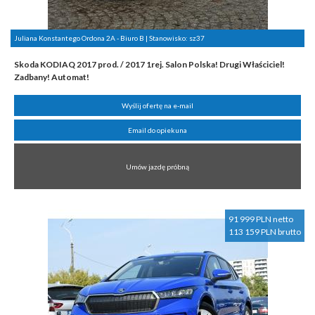
Juliana Konstantego Ordona 2A - Biuro B | Stanowisko:
sz37
Skoda KODIAQ 2017 prod. / 2017 1rej. Salon Polska! Drugi Właściciel!
Zadbany! Automat!
Wyślij ofertę na e-mail
Email do opiekuna
Umów jazdę próbną
91 999 PLN netto
113 159 PLN brutto