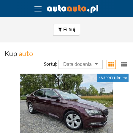
Filtruj
Kup
auto
Sortuj:
Data dodania
48 500 PLN brutto