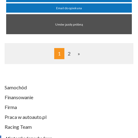
Email do opiekuna
Umów jazdę próbną
1
2
»
Samochód
Finansowanie
Firma
Praca w autoauto.pl
Racing Team