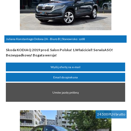
Juliana Konstantego Ordona 2A - Biuro B | Stanowisko:
sz68
Skoda KODIAQ 2019 prod. Salon Polska! 1.Właściciel! SerwisASO!
Bezwypadkowy! Bogata wersja!
Wyślij ofertę na e-mail
Email do opiekuna
Umów jazdę próbną
24 500 PLN brutto