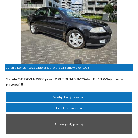
Juliana Konstantego Ordona 2A - biuro C | Stanowisko:
1008
Skoda OCTAVIA 2008 prod. 2.0l TDI 140KM*Salon PL * 1 Właściciel od
nowości !!!
Wyślij ofertę na e-mail
Email do opiekuna
Umów jazdę próbną