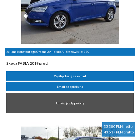
Juliana Konstantego Ordona 2A - biuro A | Stanowisko:
330
Skoda FABIA 2019 prod.
Wyślij ofertę na e-mail
Email do opiekuna
Umów jazdę próbną
35 380 PLN netto
43 517 PLN brutto