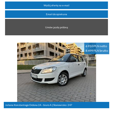
Wyślij ofertę na e-mail
Email do opiekuna
Umów jazdę próbną
6 910 PLN netto
8 499 PLN brutto
Juliana Konstantego Ordona 2A - biuro A | Stanowisko:
247