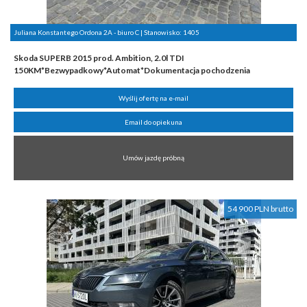
Juliana Konstantego Ordona 2A - biuro C | Stanowisko:
1405
Skoda SUPERB 2015 prod. Ambition, 2.0l TDI
150KM*Bezwypadkowy*Automat*Dokumentacja pochodzenia
Wyślij ofertę na e-mail
Email do opiekuna
Umów jazdę próbną
54 900 PLN brutto