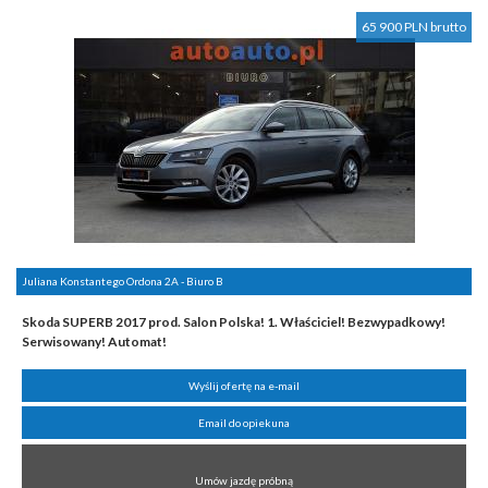
65 900 PLN brutto
Juliana Konstantego Ordona 2A - Biuro B
Skoda SUPERB 2017 prod. Salon Polska! 1. Właściciel! Bezwypadkowy!
Serwisowany! Automat!
Wyślij ofertę na e-mail
Email do opiekuna
Umów jazdę próbną