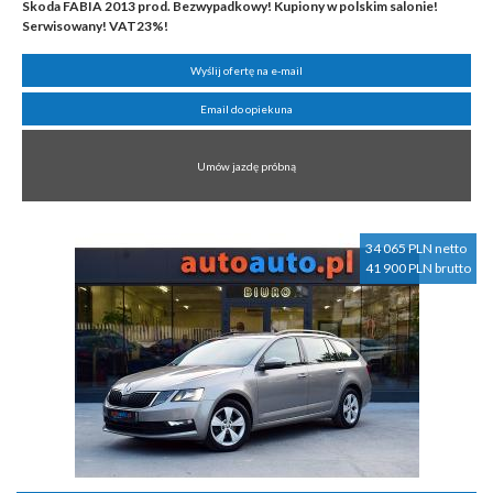
Skoda FABIA 2013 prod. Bezwypadkowy! Kupiony w polskim salonie!
Serwisowany! VAT23%!
Wyślij ofertę na e-mail
Email do opiekuna
Umów jazdę próbną
34 065 PLN netto
41 900 PLN brutto