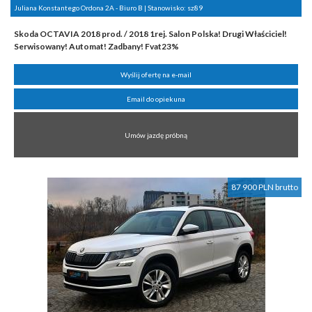
Juliana Konstantego Ordona 2A - Biuro B | Stanowisko:
sz89
Skoda OCTAVIA 2018 prod. / 2018 1rej. Salon Polska! Drugi Właściciel!
Serwisowany! Automat! Zadbany! Fvat23%
Wyślij ofertę na e-mail
Email do opiekuna
Umów jazdę próbną
87 900 PLN brutto