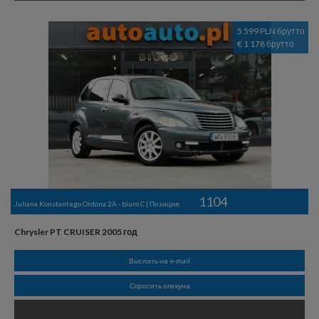
5 599 PLN брутто
€ 1 178 брутто
1104
Juliana Konstantego Ordona 2A - biuro C | Позиция:
Chrysler PT CRUISER 2005 год
Выслать на e-mail
Спросить опекуна