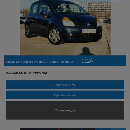
1124
Juliana Konstantego Ordona 2A - biuro C | Позиция:
Renault MODUS 2005 год
Выслать на e-mail
Спросить опекуна
Тестовая езда