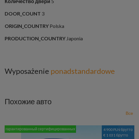
Количество дверй
5
DOOR_COUNT
3
ORIGIN_COUNTRY
Polska
PRODUCTION_COUNTRY
Japonia
Wyposażenie
ponadstandardowe
Похожие авто
Все
гарантированный сертифицированных
4 900 PLN брутто
€ 1 031 брутто