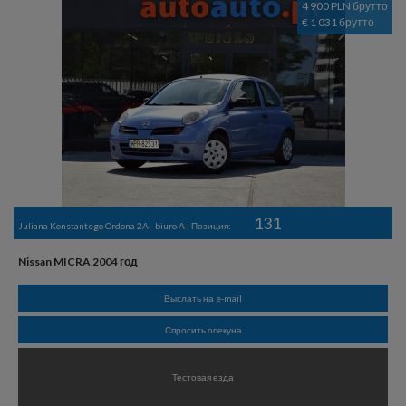
4 900 PLN брутто
€ 1 031 брутто
131
Juliana Konstantego Ordona 2A - biuro A | Позиция:
Nissan MICRA 2004 год
Выслать на e-mail
Спросить опекуна
Тестовая езда