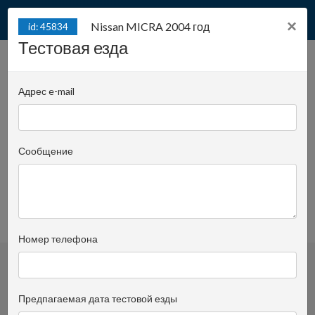
×
Nissan MICRA 2004 год
id: 45834
Тестовая езда
Nissan MICRA 2004 год /
id: 45834
2004 pег.
Адрес e-mail
Juliana Konstantego Ordona 2A - biuro A |
Позиция:
45
Сообщение
Igor Karolak
Спросить опекуна
+48 519 022 421
просмотренное
Номер телефона
Предпагаемая дата тестовой езды