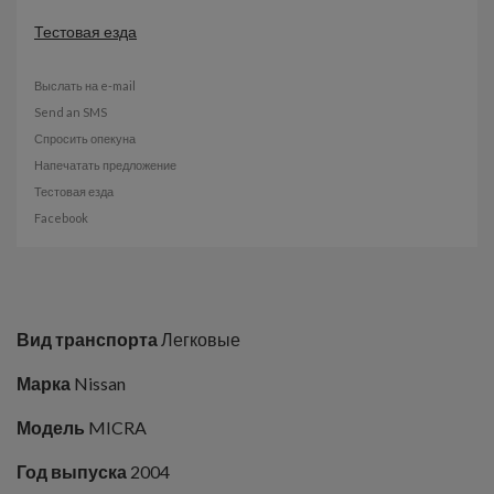
Тестовая езда
Выслать на e-mail
Send an SMS
Спросить опекуна
Напечатать предложение
Тестовая езда
Facebook
Вид транспорта
Легковые
Марка
Nissan
Модель
MICRA
Год выпуска
2004