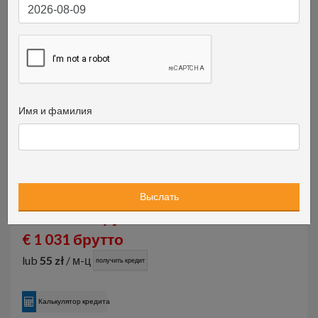
Имя и фамилия
4 900 PLN брутто
€ 1 031 брутто
lub
55 zł
/ м-ц
получить кредит
Калькулятор кредита