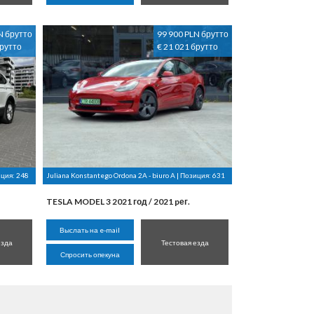
N брутто
99 900 PLN брутто
брутто
€ 21 021 брутто
иция:
248
Juliana Konstantego Ordona 2A - biuro A | Позиция:
631
TESLA MODEL 3 2021 год / 2021 pег.
Выслать на e-mail
езда
Тестовая езда
Спросить опекуна