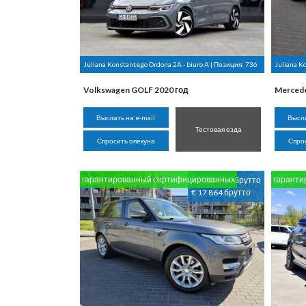
Juliana Konstantego Ordona 2A - biuro A | Позиция:
736
Juliana K
Volkswagen GOLF 2020 год
Mercede
Выслать на e-mail
Высла
Тестовая езда
Спросить опекуна
Спро
гарантированный сертифицированных
гаранти
84 900 PLN брутто
€ 17 864 брутто