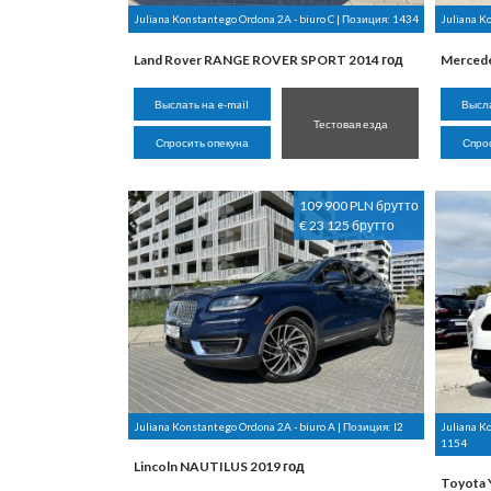
Juliana Konstantego Ordona 2A - biuro C | Позиция:
1434
Juliana K
Land Rover RANGE ROVER SPORT 2014 год
Mercede
Выслать на e-mail
Высла
Тестовая езда
Спросить опекуна
Спро
109 900 PLN брутто
€ 23 125 брутто
Juliana Konstantego Ordona 2A - biuro A | Позиция:
I2
Juliana K
1154
Lincoln NAUTILUS 2019 год
Toyota 