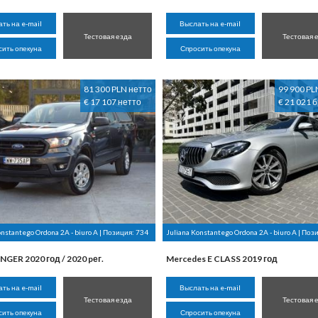
ть на e-mail
Выслать на e-mail
Тестовая езда
Тестовая 
сить опекуна
Спросить опекуна
81 300 PLN нетто
99 900 PL
€ 17 107 нетто
€ 21 021 
onstantego Ordona 2A - biuro A | Позиция:
734
Juliana Konstantego Ordona 2A - biuro A | Поз
NGER 2020 год / 2020 pег.
Mercedes E CLASS 2019 год
ть на e-mail
Выслать на e-mail
Тестовая езда
Тестовая 
сить опекуна
Спросить опекуна