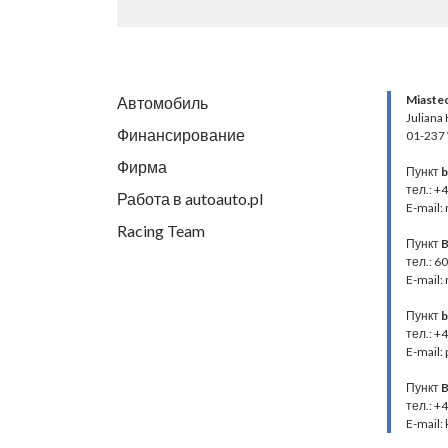
Miaste
Автомобиль
Juliana
Финансирование
01-237
Фирма
Пункт
b
тел.: +
Работа в autoauto.pl
E-mail:
Racing Team
Пункт
B
тел.: 6
E-mail:
Пункт
b
тел.: +
E-mail:
Пункт
B
тел.: +
E-mail: