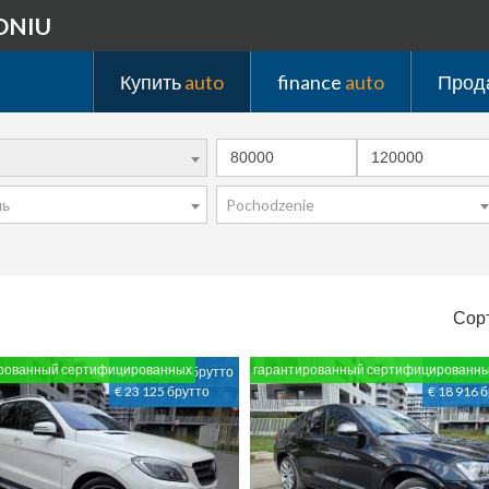
DNIU
Купить
auto
finance
auto
Прод
ль
Pochodzenie
Сор
рованный сертифицированных
гарантированный сертифицированн
109 900 PLN брутто
89 900 PL
€ 23 125 брутто
€ 18 916 