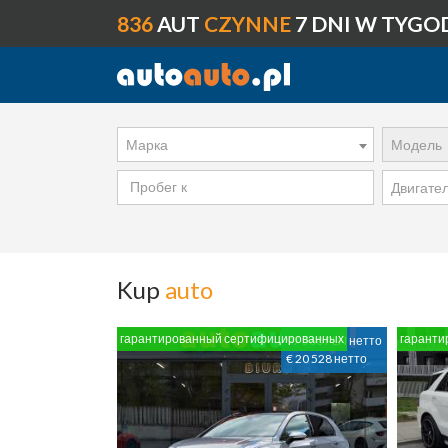
836
AUT
CZYNNE
7 DNI W TYGO
Марка
Модель
Двигате
Kup
auto
гарантированный сертифицированных
гаранти
97 560 PLN нетто
€ 20 528 нетто