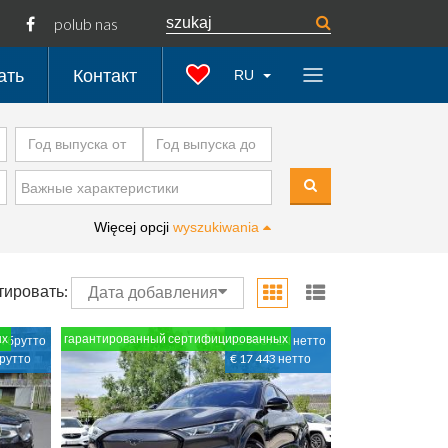
polub nas
ать
Контакт
RU
Więcej opcji
wyszukiwania
тировать:
Дата добавления
ых
гарантированный сертифицированных
N брутто
82 900 PLN нетто
брутто
€ 17 443 нетто