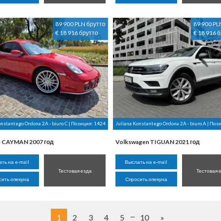
89 900 PLN брутто
89 900 PL
€ 18 916 брутто
€ 18 916 
onstantego Ordona 2A - biuro C | Позиция:
1424
Juliana Konstantego Ordona 2A - biuro A | Поз
e CAYMAN 2007 год
Volkswagen TIGUAN 2021 год
ть на e-mail
Выслать на e-mail
Тестовая езда
Тестовая 
сить опекуна
Спросить опекуна
...
1
2
3
4
5
10
»