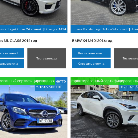
onstantego Ordona 2A - biuro C | Позиция:
1414
Juliana Konstantego Ordona 2A - biuro C | Поз
s ML CLASS 2014 год
BMW X4 M40i 2016 год
ть на e-mail
Выслать на e-mail
Тестовая езда
Тестовая 
сить опекуна
Спросить опекуна
рованный сертифицированных
гарантированный сертифицированн
85 999 PLN нетто
99 900 PL
€ 18 096 нетто
€ 21 021 