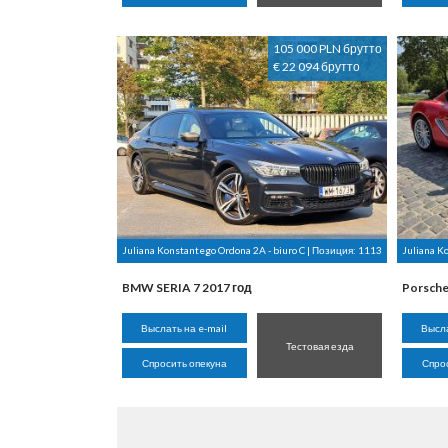
105 000 PLN брутто
€ 22 094 брутто
Juliana Konstantego Ordona 2A - biuro C | Позиция:
1113
Juliana K
BMW SERIA 7 2017 год
Porsch
Выслать на e-mail
Высла
Тестовая езда
Спросить опекуна
Спро