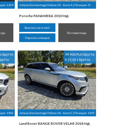
иция:
1109
Juliana Konstantego Ordona 2A - biuro A | Позиция:
I5
Porsche PANAMERA 2010 год
Выслать на e-mail
езда
Тестовая езда
Спросить опекуна
N брутто
99 900 PLN брутто
брутто
€ 21 021 брутто
иция:
1306
Juliana Konstantego Ordona 2A - biuro C | Позиция:
1205
Land Rover RANGE ROVER VELAR 2018 год