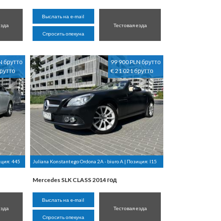
Выслать на e-mail
езда
Тестовая езда
Спросить опекуна
N брутто
99 900 PLN брутто
брутто
€ 21 021 брутто
иция:
445
Juliana Konstantego Ordona 2A - biuro A | Позиция:
I15
Mercedes SLK CLASS 2014 год
Выслать на e-mail
езда
Тестовая езда
Спросить опекуна