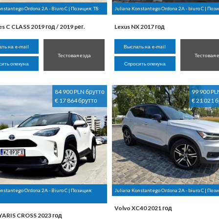
onstantego Ordona 2A - Biuro C | Позиция:
T8
Juliana Konstantego Ordona 2A - biuro C | Поз
s C CLASS 2019 год / 2019 pег.
Lexus NX 2017 год
ть на e-mail
Выслать на e-mail
Тестовая езда
Тестовая 
сить опекуна
Спросить опекуна
84 900 PLN брутто
99 900 PL
€ 17 864 брутто
€ 21 021 
onstantego Ordona 2A - Biuro C | Позиция:
Juliana Konstantego Ordona 2A - biuro C | Поз
Volvo XC40 2021 год
YARIS CROSS 2023 год