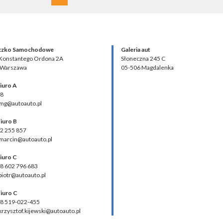
czko Samochodowe
Galeria aut
 Konstantego Ordona 2A
Słoneczna 245 C
 Warszawa
05-506 Magdalenka
iuro A
48
 mg@autoauto.pl
iuro B
02 255 857
 marcin@autoauto.pl
iuro C
48 602 796 683
 piotr@autoauto.pl
iuro C
48 519-022-455
 krzysztof.kijewski@autoauto.pl