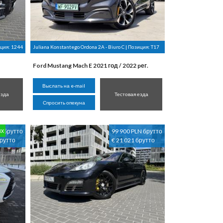
иция:
1244
Juliana Konstantego Ordona 2A - Biuro C | Позиция:
T17
Ford Mustang Mach E 2021 год / 2022 pег.
Выслать на e-mail
езда
Тестовая езда
Спросить опекуна
ых
N брутто
99 900 PLN брутто
брутто
€ 21 021 брутто