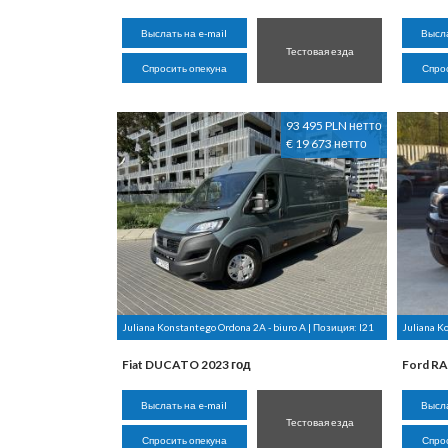
Выслать на e-mail
Высла
Тестовая езда
Спросить опекуна
Спро
93 495 PLN нетто
€ 19 673 нетто
Juliana Konstantego Ordona 2A - biuro A | Позиция:
I21
Juliana K
Fiat DUCATO 2023 год
Ford RA
Выслать на e-mail
Высла
Тестовая езда
Спросить опекуна
Спро