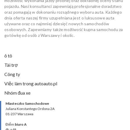
możliwość wykonania jazdy próbnej oraz dokładnej oceny stanu
pojazdu. Nasi konsultanci zapewniają profesjonalne doradztwo
oraz pomagają w dokonaniu rozsądnego wyboru auta. Każdego
dnia oferta naszej firmy uzupełniana jest o luksusowe auta
używane oraz co najmniej dziesięć nowych samochodów
osobowych. Zapewniamy także możliwość kupna samochodu za
gotówkę od osób z Warszawy i okolic.
ô tô
Tài trợ
Công ty
Việc làm trong autoauto.pl
Nhóm đua xe
Miasteczko Samochodowe
Juliana Konstantego Ordona 2A
01-237 Warszawa
Điểm
biuro A
đt: +48