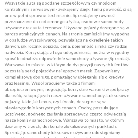
Wszystkie auta są poddane szczegółowym czynnościom
kontrolnym i serwisowym- zyskujemy dzięki temu pewność, iż są
one w pełni sprawne technicznie. Sprzedajemy również
przeznaczone do codziennego użytku, osobowe samochody
używane oraz auta terenowe. Używane pojazdy dostępne są w
bardzo atrakcyjnych cenach. Na stronie zamieściliśmy wygodną
w obsłudze wyszukiwarkę, pozwalającą na określenie takich
danych, jak rocznik pojazdu, cena, pojemność silnika czy rodzaj
nadwozia. Korzystając z tego udogodnienia, można w wygodny
sposób odnaleźć odpowiednie samochody używane (Sprzedaż).
Warszawa to miasto, w którym do dyspozycji naszych klientów
pozostają setki pojazdów najlepszych marek. Zapewniamy
kompleksową obsługę, pomagając w ubieganiu się o kredyty
oraz leasingi. Współpracujemy także z firmami
ubezpieczeniowymi, negocjując korzystne warunki współpracy
dla osób, zakupujących nasze używane samochody. Luksusowe
pojazdy, takie jak Lexus, czy Lincoln, dostępne są w
niewiarygodnie korzystnych cenach. Osoby, poszukujące
uczciwego, godnego zaufania sprzedawcy, często odwiedzają
nasze komisy samochodowe. Warszawa to miasto, w którym
działamy w trzech, doskonale zlokalizowanych punktach.
Sprzedając samochody luksusowe używane udostępniamy