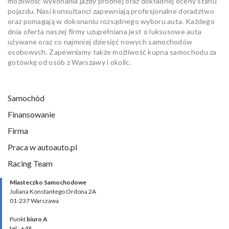
możliwość wykonania jazdy próbnej oraz dokładnej oceny stanu
pojazdu. Nasi konsultanci zapewniają profesjonalne doradztwo
oraz pomagają w dokonaniu rozsądnego wyboru auta. Każdego
dnia oferta naszej firmy uzupełniana jest o luksusowe auta
używane oraz co najmniej dziesięć nowych samochodów
osobowych. Zapewniamy także możliwość kupna samochodu za
gotówkę od osób z Warszawy i okolic.
Samochód
Finansowanie
Firma
Praca w autoauto.pl
Racing Team
Miasteczko Samochodowe
Juliana Konstantego Ordona 2A
01-237 Warszawa
Punkt
biuro A
tel.: +48