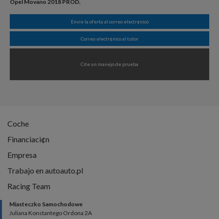
Opel Movano 2018 PROD.
Envie la oferta al correo electr¢nico
Correo electr¢nico al tutor
Cite un manejo de prueba
Coche
Financiaci¢n
Empresa
Trabajo en autoauto.pl
Racing Team
Miasteczko Samochodowe
Juliana Konstantego Ordona 2A