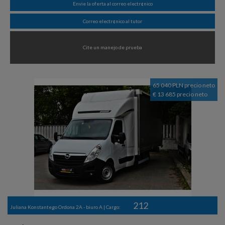
Envie la oferta al correo electr¢nico
Correo electr¢nico al tutor
Cite un manejo de prueba
65 040 PLN precio neto
€ 13 685 precio neto
212
Juliana Konstantego Ordona 2A - biuro A | Cargo: