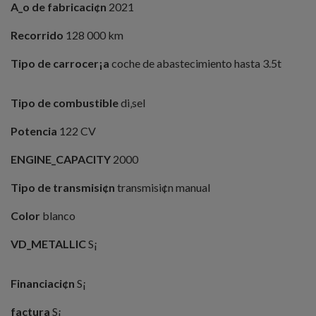
A_o de fabricaci¢n
2021
Recorrido
128 000 km
Tipo de carrocer¡a
coche de abastecimiento hasta 3.5t
Tipo de combustible
di‚sel
Potencia
122 CV
ENGINE_CAPACITY
2000
Tipo de transmisi¢n
transmisi¢n manual
Color
blanco
VD_METALLIC
S¡
Financiaci¢n
S¡
factura
S¡