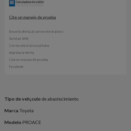
Calculadora de cr‚dito
Cite un manejo de prueba
Envie la oferta al correo electr¢nico
Send an SMS
Correo electr¢nico al tutor
Imprima la oferta
Cite un manejo de prueba
Facebook
Tipo de veh¡culo
de abastecimiento
Marca
Toyota
Modelo
PROACE