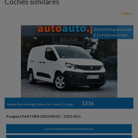
Coches similares
Todos
55 203 PLN precio neto
€ 11 616 precio neto
1316
Juliana Konstantego Ordona 2A - biuro C | Cargo:
Peugeot PARTNER 2020 PROD. / 2021 REG.
Envie la oferta al correo electr¢nico