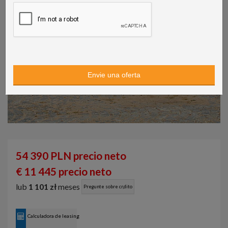
54 390 PLN precio neto
€ 11 445 precio neto
lub
1 101 zł
meses
Pregunte sobre cr‚dito
Calculadora de leasing