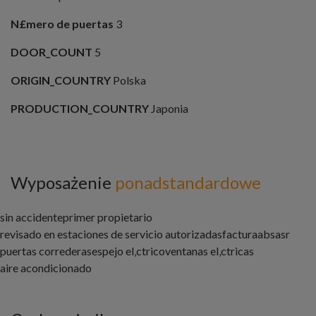
N£mero de puertas
3
DOOR_COUNT
5
ORIGIN_COUNTRY
Polska
PRODUCTION_COUNTRY
Japonia
Wyposażenie
ponadstandardowe
sin accidente
primer propietario
revisado en estaciones de servicio autorizadas
factura
abs
asr
puertas correderas
espejo el‚ctrico
ventanas el‚ctricas
aire acondicionado