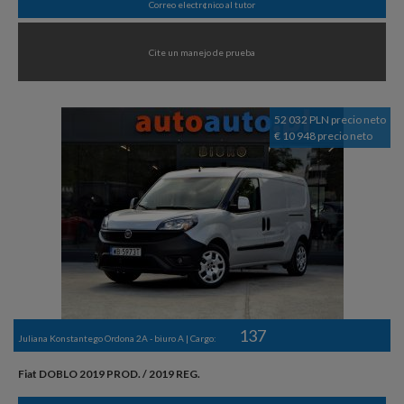
Correo electr¢nico al tutor
Cite un manejo de prueba
52 032 PLN precio neto
€ 10 948 precio neto
137
Juliana Konstantego Ordona 2A - biuro A | Cargo:
Fiat DOBLO 2019 PROD. / 2019 REG.