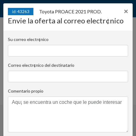
×
Toyota PROACE 2021 PROD.
id: 43263
Envie la oferta al correo electr¢nico
Toyota PROACE 2021
id: 43263
PROD. / 2021 REG.
Su correo electr¢nico
Juliana Konstantego Ordona 2A - Biuro B | Cargo:
sz17
Correo electr¢nico del destinatario
Piotr Sałek
Correo electr¢nico al tutor
+48 728 955 505
Comentario propio
FAVOURITE_ADD_DEL