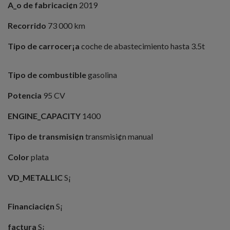
A_o de fabricaci¢n
2019
Recorrido
73 000 km
Tipo de carrocer¡a
coche de abastecimiento hasta 3.5t
Tipo de combustible
gasolina
Potencia
95 CV
ENGINE_CAPACITY
1400
Tipo de transmisi¢n
transmisi¢n manual
Color
plata
VD_METALLIC
S¡
Financiaci¢n
S¡
factura
S¡