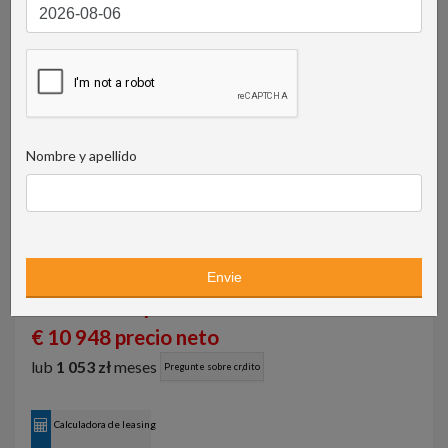
Nombre y apellido
52 032 PLN precio neto
€ 10 948 precio neto
lub
1 053 zł
meses
Pregunte sobre cr‚dito
Calculadora de leasing