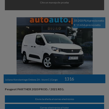
Cite un manejo de prueba
55 203 PLN precio neto
€ 11 616 precio neto
1316
Juliana Konstantego Ordona 2A - biuro C | Cargo:
Peugeot PARTNER 2020 PROD. / 2021 REG.
Envie la oferta al correo electr¢nico
Correo electr¢nico al tutor