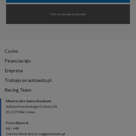
Cite un manejo de prueba
Coche
Financiaci¢n
Empresa
Trabajo en autoauto.pl
Racing Team
Miasteczko Samochodowe
Juliana Konstantego Ordona 2A
01-237 Warszawa
Punto
biuro A
tel.: +48
Correo electr¢nico: mg@autoauto.pl