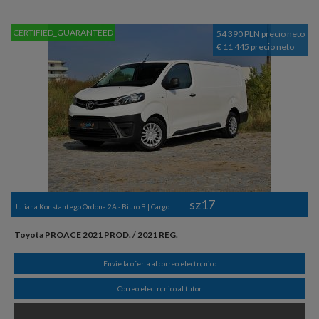
CERTIFIED_GUARANTEED
54 390 PLN precio neto
€ 11 445 precio neto
sz17
Juliana Konstantego Ordona 2A - Biuro B | Cargo:
Toyota PROACE 2021 PROD. / 2021 REG.
Envie la oferta al correo electr¢nico
Correo electr¢nico al tutor