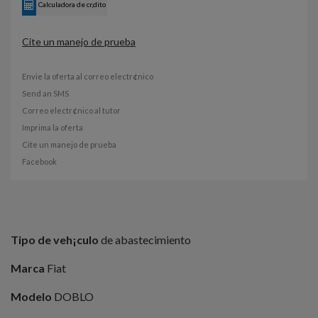
Calculadora de cr‚dito
Cite un manejo de prueba
Envie la oferta al correo electr¢nico
Send an SMS
Correo electr¢nico al tutor
Imprima la oferta
Cite un manejo de prueba
Facebook
Tipo de veh¡culo
de abastecimiento
Marca
Fiat
Modelo
DOBLO