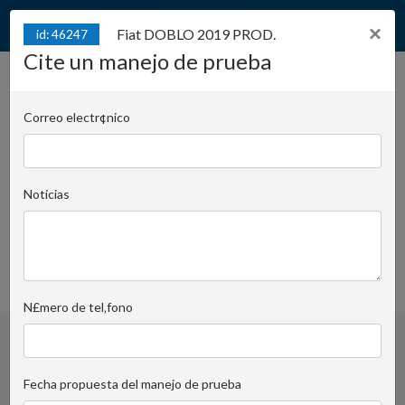
×
Fiat DOBLO 2019 PROD.
id: 46247
Cite un manejo de prueba
Fiat DOBLO 2019 PROD. /
id: 46247
2019 REG.
Correo electr¢nico
Juliana Konstantego Ordona 2A - biuro A | Cargo:
137
Noticias
Kateryna Barchenko
Correo electr¢nico al tutor
+48 501 110 098
FAVOURITE_ADD_DEL
N£mero de tel‚fono
Fecha propuesta del manejo de prueba