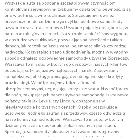
Wszystkie auta są poddane szczegółowym czynnościom
kontrolnym i serwisowym- zyskujemy dzięki temu pewność, iż są
one w pełni sprawne technicznie. Sprzedajemy również
przeznaczone do codziennego użytku, osobowe samochody
używane oraz auta terenowe. Używane pojazdy dostępne są w
bardzo atrakcyjnych cenach. Na stronie zamieściliśmy wygodną
w obsłudze wyszukiwarkę, pozwalającą na określenie takich
danych, jak rocznik pojazdu, cena, pojemność silnika czy rodzaj
nadwozia. Korzystając z tego udogodnienia, można w wygodny
sposób odnaleźć odpowiednie samochody używane (Sprzedaż).
Warszawa to miasto, w którym do dyspozycji naszych klientów
pozostają setki pojazdów najlepszych marek. Zapewniamy
kompleksową obsługę, pomagając w ubieganiu się o kredyty
oraz leasingi. Współpracujemy także z firmami
ubezpieczeniowymi, negocjując korzystne warunki współpracy
dla osób, zakupujących nasze używane samochody. Luksusowe
pojazdy, takie jak Lexus, czy Lincoln, dostępne są w
niewiarygodnie korzystnych cenach. Osoby, poszukujące
uczciwego, godnego zaufania sprzedawcy, często odwiedzają
nasze komisy samochodowe. Warszawa to miasto, w którym
działamy w trzech, doskonale zlokalizowanych punktach.
Sprzedając samochody luksusowe używane udostępniamy