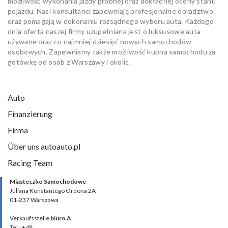
możliwość wykonania jazdy próbnej oraz dokładnej oceny stanu
pojazdu. Nasi konsultanci zapewniają profesjonalne doradztwo
oraz pomagają w dokonaniu rozsądnego wyboru auta. Każdego
dnia oferta naszej firmy uzupełniana jest o luksusowe auta
używane oraz co najmniej dziesięć nowych samochodów
osobowych. Zapewniamy także możliwość kupna samochodu za
gotówkę od osób z Warszawy i okolic.
Auto
Finanzierung
Firma
Über uns autoauto.pl
Racing Team
Miasteczko Samochodowe
Juliana Konstantego Ordona 2A
01-237 Warszawa
Verkaufsstelle
biuro A
Tel.: +48