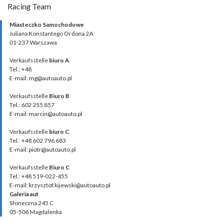
Racing Team
Miasteczko Samochodowe
Juliana Konstantego Ordona 2A
01-237 Warszawa
Verkaufsstelle
biuro A
Tel.: +48
E-mail: mg@autoauto.pl
Verkaufsstelle
Biuro B
Tel.: 602 255 857
E-mail: marcin@autoauto.pl
Verkaufsstelle
biuro C
Tel.: +48 602 796 683
E-mail: piotr@autoauto.pl
Verkaufsstelle
Biuro C
Tel.: +48 519-022-455
E-mail: krzysztof.kijewski@autoauto.pl
Galeria aut
Słoneczna 245 C
05-506 Magdalenka