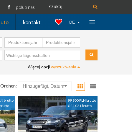
polub nas
auto
kontakt
DE
Więcej opcji
wyszukiwania
Ordnen:
Hinzugefügt, Datum
LN brutto
99 900 PLN brutto
brutto
€ 21 021 brutto