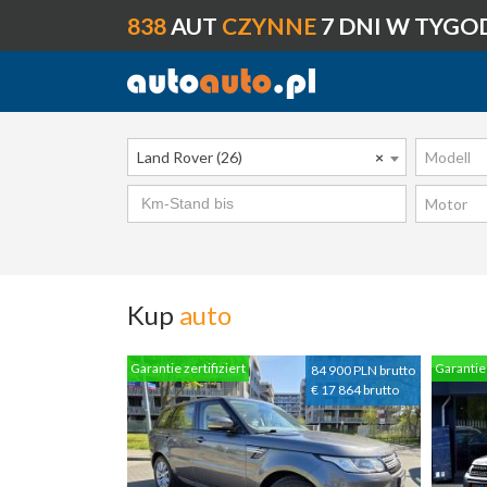
838
AUT
CZYNNE
7 DNI W TYGO
Land Rover (26)
×
Modell
Motor
Kup
auto
Garantie zertifiziert
Garantie 
84 900 PLN brutto
€ 17 864 brutto