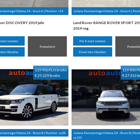
nstantego Ordona 2A - biuro A | Position:
I14
Juliana Konstantego Ordona 2A - biuro A | Posi
ver DISCOVERY 2019 jahr
Land Rover RANGE ROVER SPORT 2017
2019 reg.
-mail senden
Per E-mail senden
Probefahrt
Probefah
 den Händler
Email den Händler
119 900 PLN brutto
129 900 P
€ 25 229 brutto
€ 27 333 b
nstantego Ordona 2A - Biuro B | Position:
sz28
Juliana Konstantego Ordona 2A - Biuro B | Posit
sz135