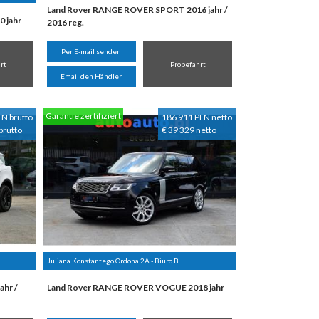
Land Rover RANGE ROVER SPORT 2016 jahr /
 jahr
2016 reg.
Per E-mail senden
rt
Probefahrt
Email den Händler
Garantie zertifiziert
LN brutto
186 911 PLN netto
brutto
€ 39 329 netto
Juliana Konstantego Ordona 2A - Biuro B
hr /
Land Rover RANGE ROVER VOGUE 2018 jahr