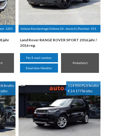
ion:
1205
Juliana Konstantego Ordona 2A - biuro A | Position:
531
 jahr
Land Rover RANGE ROVER SPORT 2016 jahr /
2016 reg.
Per E-mail senden
rt
Probefahrt
Email den Händler
LN brutto
114 900 PLN brutto
rutto
€ 24 177 brutto