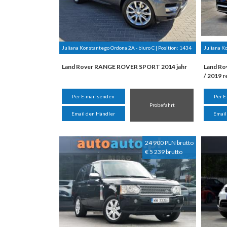
Juliana Konstantego Ordona 2A - biuro C | Position:
1434
Juliana Ko
Land Rover RANGE ROVER SPORT 2014 jahr
Land Ro
/ 2019 r
Per E-mail senden
Per E
Probefahrt
Email den Händler
Email
24 900 PLN brutto
€ 5 239 brutto