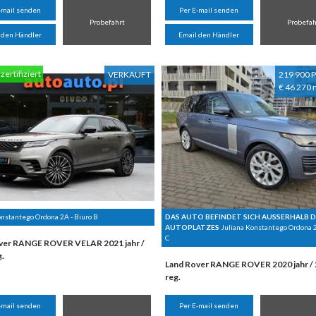
-mail senden
Per E-mail senden
Probefahrt
Probefah
 den Händler
Email den Händler
zertifiziert
VERKAUFT
219 900 P
€ 46 270 
onstantego Ordona 2A - Biuro B
DAS AUTO BEFINDET SICH AUSSERHALB D
AUTOPLATZES
Juliana Konstantego Ordona 2
C
ver RANGE ROVER VELAR 2021 jahr /
g.
Land Rover RANGE ROVER 2020 jahr /
reg.
-mail senden
Per E-mail senden