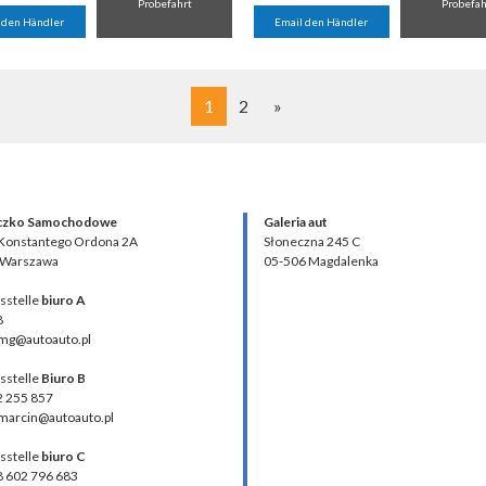
Probefahrt
Probefah
 den Händler
Email den Händler
1
2
»
czko Samochodowe
Galeria aut
 Konstantego Ordona 2A
Słoneczna 245 C
 Warszawa
05-506 Magdalenka
sstelle
biuro A
8
 mg@autoauto.pl
sstelle
Biuro B
02 255 857
 marcin@autoauto.pl
sstelle
biuro C
48 602 796 683