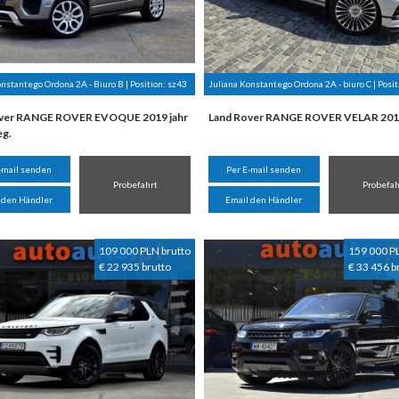
nstantego Ordona 2A - Biuro B | Position:
sz43
Juliana Konstantego Ordona 2A - biuro C | Posit
ver RANGE ROVER EVOQUE 2019 jahr
Land Rover RANGE ROVER VELAR 2018
eg.
-mail senden
Per E-mail senden
Probefahrt
Probefah
 den Händler
Email den Händler
109 000 PLN brutto
159 000 P
€ 22 935 brutto
€ 33 456 b