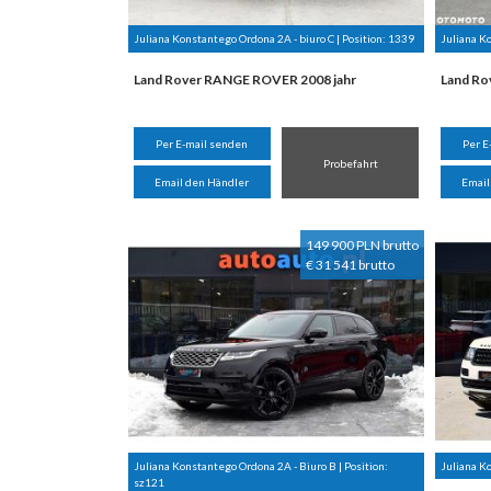
Juliana Konstantego Ordona 2A - biuro C | Position:
1339
Juliana Ko
Land Rover RANGE ROVER 2008 jahr
Land Ro
Per E-mail senden
Per E
Probefahrt
Email den Händler
Email
149 900 PLN brutto
€ 31 541 brutto
Juliana Konstantego Ordona 2A - Biuro B | Position:
Juliana Ko
sz121