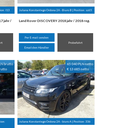
tion:
I13
Juliana Konstantego Ordona 2A - Biuro B | Position:
sz65
 jahr /
Land Rover DISCOVERY 2018 jahr / 2018 reg.
Per E-mail senden
rt
Probefahrt
Email den Händler
LN brutto
65 040 PLN netto
rutto
€ 13 685 netto
ion:
Juliana Konstantego Ordona 2A - biuro A | Position:
336