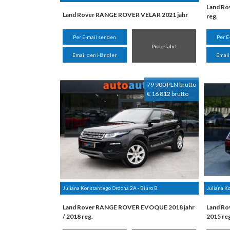
Land Ro
Land Rover RANGE ROVER VELAR 2021 jahr
reg.
Per E-mail senden
Per E
Probefahrt
Email den Händler
Email
79 900 PLN brutto
€ 16 812 brutto
Juliana Konstantego Ordona 2A - Biuro B
Juliana K
Land Rover RANGE ROVER EVOQUE 2018 jahr
Land Ro
/ 2018 reg.
2015 re