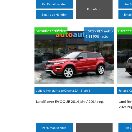
Per E-mail senden
Per E
Probefahrt
Email den Händler
Email
Garantie zertifiziert
Garantie 
56 829 PLN netto
€ 11 958 netto
Juliana Konstantego Ordona 2A - Biuro B
Juliana K
Land Rover EVOQUE 2014 jahr / 2014 reg.
Land Ro
2021 re
Per E-mail senden
Per E