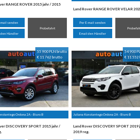
ver RANGE ROVER 2015 jahr / 2015
Land Rover RANGE ROVER VELAR 2020
-mail senden
Per E-mail senden
Probefahrt
Probefah
 den Händler
Email den Händler
55 900 PLN brutto
54 900 P
€ 11 762 brutto
€ 11 552 
onstantego Ordona 2A - Biuro B
Juliana Konstantego Ordona 2A - Biuro B
ver DISCOVERY SPORT 2015 jahr /
Land Rover DISCOVERY SPORT 2019 ja
g.
2019 reg.