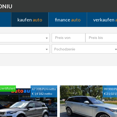
DNIU
kaufen
auto
finance
auto
verkaufen
Pochodzenie
zertifiziert
67 398 PLN netto
99 900 P
€ 14 182 netto
€ 21 021 