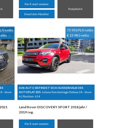
Per E-mail senden
rt
Probefahrt
Email den Händler
LN netto
75 950 PLN netto
netto
€ 15 981 netto
ES
DAS AUTO BEFINDET SICH AUSSERHALB DES
A - biuro
AUTOPLATZES
Juliana Konstantego Ordona 2A - biuro
A | Position:
614
 2021
Land Rover DISCOVERY SPORT 2018 jahr /
2019 reg.
Per E-mail senden