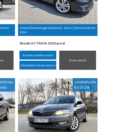
méro de
Juliana Konstantego Ordona 2A - biuro C | Numéro de clé:
1304
Skoda OCTAVIA 2010 prod.
Envoyer à boîte e-mail
ier
Essai routier
Demander à la personne responsable
0 PLN ttc
14 600 PLN ht
0 ttc
€ 3 072 ht