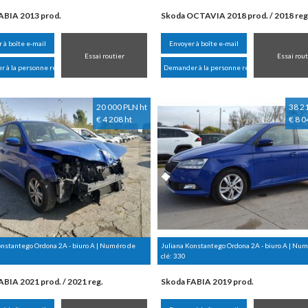
ABIA 2013 prod.
Skoda OCTAVIA 2018 prod. / 2018 reg
 à boîte e-mail
Envoyer à boîte e-mail
Essai routier
Essai rout
 à la personne responsable
Demander à la personne responsable
20 000 PLN ht
38 2
€ 4 208 ht
€ 8 0
onstantego Ordona 2A - biuro A | Numéro de
Juliana Konstantego Ordona 2A - biuro A | Nu
clé:
330
BIA 2021 prod. / 2021 reg.
Skoda FABIA 2019 prod.