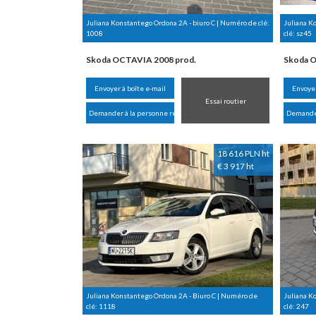
Juliana Konstantego Ordona 2A - biuro C | Numéro de clé:
Juliana K
1008
clé:
sz45
Skoda OCTAVIA 2008 prod.
Skoda O
Envoyer à boîte e-mail
Envoyer
Essai routier
Demander à la personne responsable
Demander
18 616 PLN ht
€ 3 917 ht
Juliana Konstantego Ordona 2A - Biuro C | Numéro de
Juliana K
clé:
1118
clé:
247