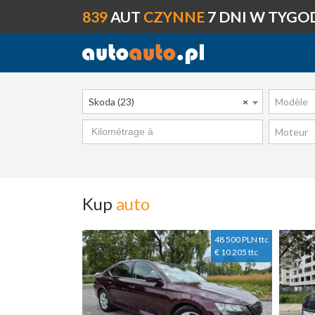
839
AUT
CZYNNE
7 DNI W TYGO
Skoda (23)
×
Modèle
Moteur
Kup
auto
48 500 PLN ttc
€ 10 205 ttc