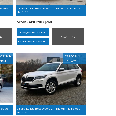
méro de
Juliana Konstantego Ordona 2A - Biuro C | Numéro de
clé:
1112
Skoda RAPID 2017 prod.
Envoyer à boîte e-mail
ier
Essai routier
Demander à la personne responsable
65 PLN ht
87 900 PLN ttc
68 ht
€ 18 496 ttc
méro de
Juliana Konstantego Ordona 2A - Biuro B | Numéro de
clé:
sz37