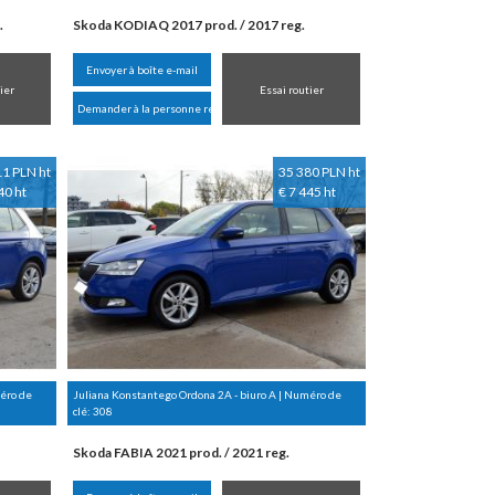
.
Skoda KODIAQ 2017 prod. / 2017 reg.
Envoyer à boîte e-mail
ier
Essai routier
Demander à la personne responsable
11 PLN ht
35 380 PLN ht
40 ht
€ 7 445 ht
méro de
Juliana Konstantego Ordona 2A - biuro A | Numéro de
clé:
308
Skoda FABIA 2021 prod. / 2021 reg.