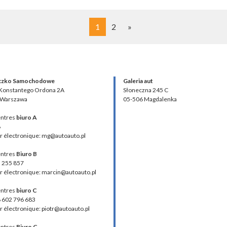
1
2
»
czko Samochodowe
Galeria aut
 Konstantego Ordona 2A
Słoneczna 245 C
 Warszawa
05-506 Magdalenka
ntres
biuro A
8
r électronique: mg@autoauto.pl
ntres
Biuro B
2 255 857
r électronique: marcin@autoauto.pl
ntres
biuro C
48 602 796 683
r électronique: piotr@autoauto.pl
ntres
Biuro C