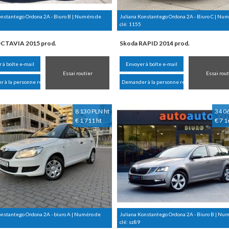
onstantego Ordona 2A - Biuro B | Numéro de
Juliana Konstantego Ordona 2A - Biuro C | Nu
clé:
1155
CTAVIA 2015 prod.
Skoda RAPID 2014 prod.
 à boîte e-mail
Envoyer à boîte e-mail
Essai routier
Essai rout
 à la personne responsable
Demander à la personne responsable
8 130 PLN ht
34 0
€ 1 711 ht
€ 7 1
onstantego Ordona 2A - biuro A | Numéro de
Juliana Konstantego Ordona 2A - Biuro B | Nu
clé:
sz89