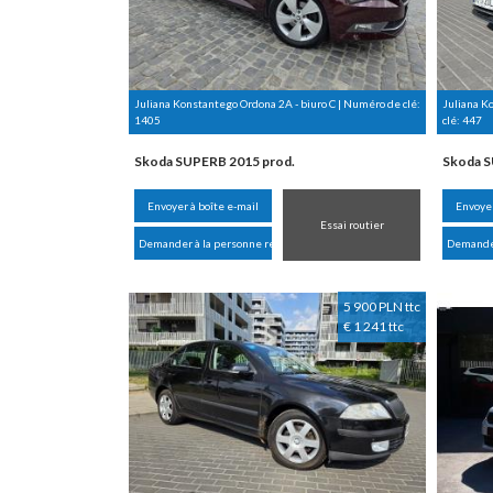
Juliana Konstantego Ordona 2A - biuro C | Numéro de clé:
Juliana K
1405
clé:
447
Skoda SUPERB 2015 prod.
Skoda S
Envoyer à boîte e-mail
Envoyer
Essai routier
Demander à la personne responsable
Demander
5 900 PLN ttc
€ 1 241 ttc