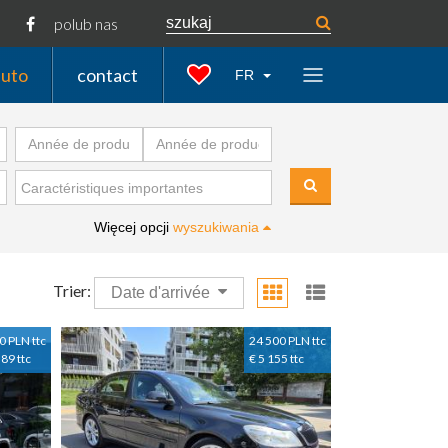
polub nas
auto
contact
FR
Więcej opcji
wyszukiwania
Trier:
Date d'arrivée
0 PLN ttc
24 500 PLN ttc
389 ttc
€ 5 155 ttc