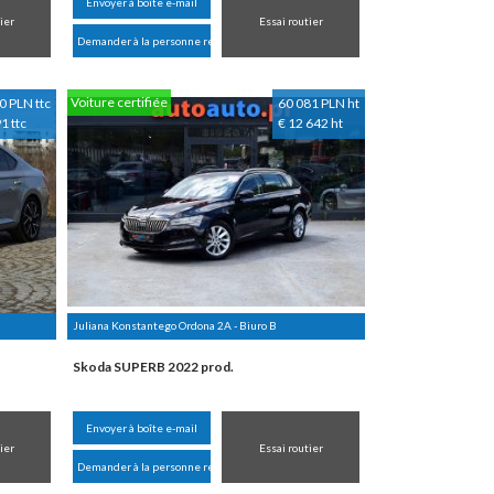
Envoyer à boîte e-mail
ier
Essai routier
Demander à la personne responsable
Voiture certifiée
0 PLN ttc
60 081 PLN ht
1 ttc
€ 12 642 ht
Juliana Konstantego Ordona 2A - Biuro B
Skoda SUPERB 2022 prod.
Envoyer à boîte e-mail
ier
Essai routier
Demander à la personne responsable