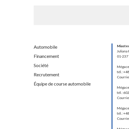
Miaste
Automobile
Juliana
Financement
01-237
Société
Mégace
tél.: +4
Recrutement
Courrie
Équipe de course automobile
Mégace
tél.: 60
Courrie
Mégace
tél.: +
Courrie
Mégace