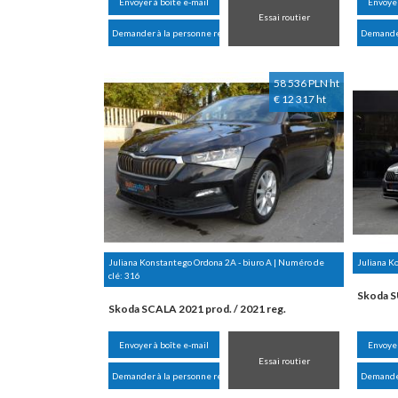
Envoyer à boîte e-mail
Envoyer
Essai routier
Demander à la personne responsable
Demander
58 536 PLN ht
€ 12 317 ht
Juliana Konstantego Ordona 2A - biuro A | Numéro de
Juliana K
clé:
316
Skoda S
Skoda SCALA 2021 prod. / 2021 reg.
Envoyer à boîte e-mail
Envoyer
Essai routier
Demander à la personne responsable
Demander