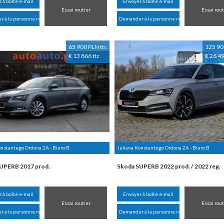
 à boîte e-mail
Envoyer à boîte e-mail
Essai routier
Essai rout
 à la personne responsable
Demander à la personne responsable
65 900 PLN ttc
125 90
€ 13 866 ttc
€ 26 49
onstantego Ordona 2A - Biuro B
Juliana Konstantego Ordona 2A - Biuro B
UPERB 2017 prod.
Skoda SUPERB 2022 prod. / 2022 reg.
 à boîte e-mail
Envoyer à boîte e-mail
Essai routier
Essai rout
 à la personne responsable
Demander à la personne responsable