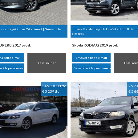
onstantego Ordona 2A - biuro A | Numéro de
Juliana Konstantego Ordona 2A - Biuro B | Nu
clé:
sz68
UPERB 2017 prod.
Skoda KODIAQ 2019 prod.
 à boîte e-mail
Envoyer à boîte e-mail
Essai routier
Essai rout
 à la personne responsable
Demander à la personne responsable
24 900 PLN ttc
26 90
€ 5 239 ttc
€ 5 66