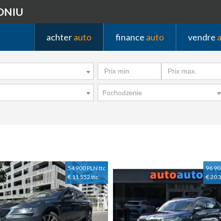
DNIU
achter
auto
finance
auto
vendre
Pochodzenie
54 900 PLN ttc
96 90
€ 11 552 ttc
€ 20 