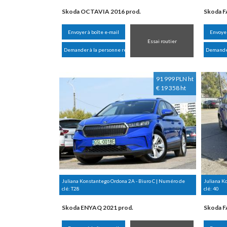
Skoda OCTAVIA 2016 prod.
Skoda F
Envoyer à boîte e-mail
Envoyer
Essai routier
Demander à la personne responsable
Demander
91 999 PLN ht
€ 19 358 ht
Juliana Konstantego Ordona 2A - Biuro C | Numéro de
Juliana K
clé:
T28
clé:
40
Skoda ENYAQ 2021 prod.
Skoda FA