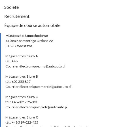
Société
Recrutement
Équipe de course automobile
Miasteczko Samochodowe
Juliana Konstantego Ordona 2A
01-237 Warszawa
Mégacentres
biuro A
tél.: +48
Courrier électronique: mg@autoauto.pl
Mégacentres
Biuro B
tél.: 602 255 857
Courrier électronique: marcin@autoauto.pl
Mégacentres
biuro C
tél.: +48 602 796 683
Courrier électronique: piotr@autoauto.pl
Mégacentres
Biuro C
tél.: +48 519-022-455