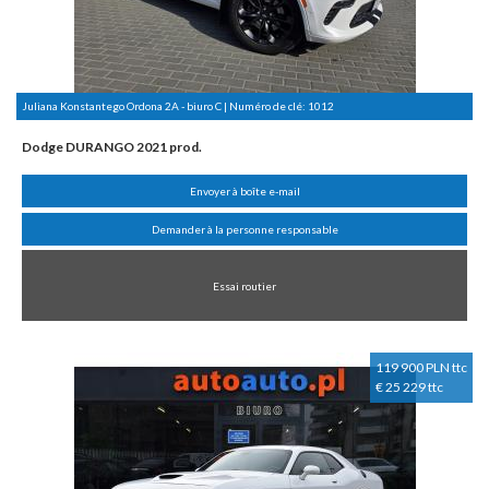
Juliana Konstantego Ordona 2A - biuro C | Numéro de clé:
1012
Dodge DURANGO 2021 prod.
Envoyer à boîte e-mail
Demander à la personne responsable
Essai routier
119 900 PLN ttc
€ 25 229 ttc