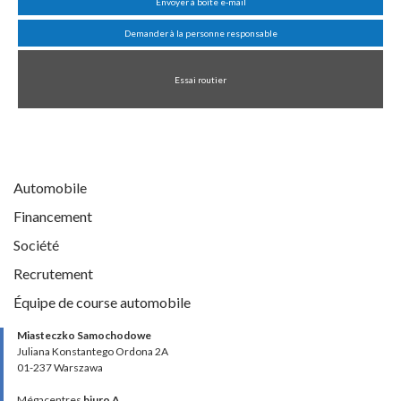
Envoyer à boîte e-mail
Demander à la personne responsable
Essai routier
Automobile
Financement
Société
Recrutement
Équipe de course automobile
Miasteczko Samochodowe
Juliana Konstantego Ordona 2A
01-237 Warszawa
Mégacentres
biuro A