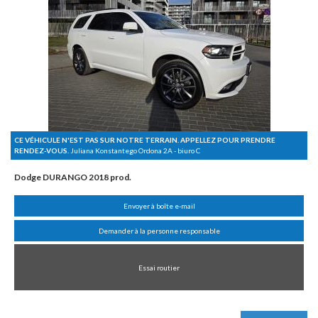
CE VÉHICULE N'EST PAS SUR NOTRE TERRAIN. APPELLEZ POUR PRENDRE
RENDEZ-VOUS.
Juliana Konstantego Ordona 2A - biuro C
Dodge DURANGO 2018 prod.
Envoyer à boîte e-mail
Demander à la personne responsable
Essai routier