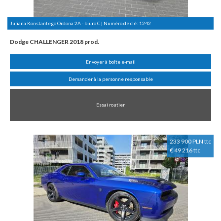
Juliana Konstantego Ordona 2A - biuro C | Numéro de clé:
1242
Dodge CHALLENGER 2018 prod.
Envoyer à boîte e-mail
Demander à la personne responsable
Essai routier
233 900 PLN ttc
€ 49 216 ttc