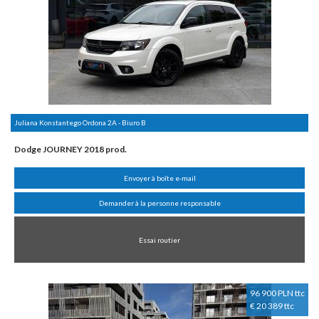
Juliana Konstantego Ordona 2A - Biuro B
Dodge JOURNEY 2018 prod.
Envoyer à boîte e-mail
Demander à la personne responsable
Essai routier
96 900 PLN ttc
€ 20 389 ttc