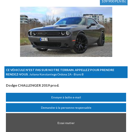
109 900 PLN ttc
CE VÉHICULE N'EST PAS SUR NOTRE TERRAIN. APPELLEZ POUR PRENDRE
RENDEZ-VOUS.
Juliana Konstantego Ordona 2A - Biuro B
Faire une offre
Dodge CHALLENGER 2019 prod.
Envoyer à boîte e-mail
Demander à la personne responsable
Essai routier