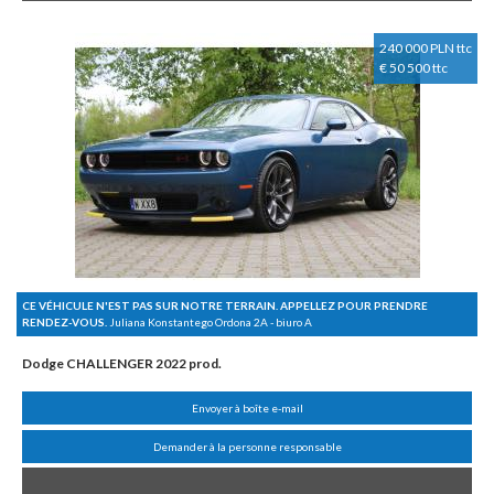
240 000 PLN ttc
€ 50 500 ttc
CE VÉHICULE N'EST PAS SUR NOTRE TERRAIN. APPELLEZ POUR PRENDRE
RENDEZ-VOUS.
Juliana Konstantego Ordona 2A - biuro A
Dodge CHALLENGER 2022 prod.
Envoyer à boîte e-mail
Demander à la personne responsable