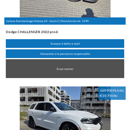
Juliana Konstantego Ordona 2A - biuro C | Numéro de clé:
1345
Dodge CHALLENGER 2022 prod.
Envoyer à boîte e-mail
Demander à la personne responsable
Essai routier
169 900 PLN ttc
€ 35 750 ttc