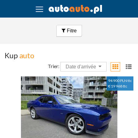
Fitre
Kup
auto
Trier:
Date d'arrivée
94 900 PLN ttc
€ 19 968 ttc