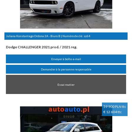
Juliana Konstantego Ordona 2A - Biuro B | Numéro de clé:
sz64
Dodge CHALLENGER 2021 prod. / 2021 reg.
Envoyer à boîte e-mail
Demander à la personne responsable
Essai routier
59 900 PLN ttc
€ 12 604 ttc