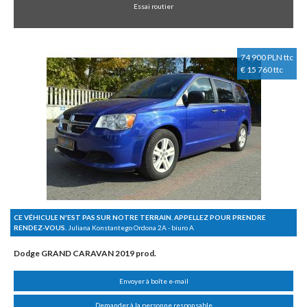
Essai routier
74 900 PLN ttc
€ 15 760 ttc
CE VÉHICULE N'EST PAS SUR NOTRE TERRAIN. APPELLEZ POUR PRENDRE
RENDEZ-VOUS.
Juliana Konstantego Ordona 2A - biuro A
Dodge GRAND CARAVAN 2019 prod.
Envoyer à boîte e-mail
Demander à la personne responsable