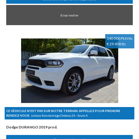
Essai routier
140 000 PLN ttc
€ 29 458 ttc
CE VÉHICULE N'EST PAS SUR NOTRE TERRAIN. APPELLEZ POUR PRENDRE
RENDEZ-VOUS.
Juliana Konstantego Ordona 2A - biuro A
Dodge DURANGO 2019 prod.