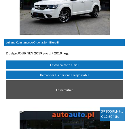
Juliana Konstantego Ordona 2A - Biuro B
Dodge JOURNEY 2019 prod. / 2019 reg.
Envoyer à boîte e-mail
Demander à la personne responsable
Essai routier
59 900 PLN ttc
€ 12 604 ttc