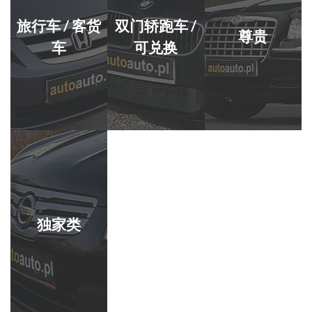
旅行车 / 客货
双门轿跑车 /
尊贵
车
可兑换
独家类