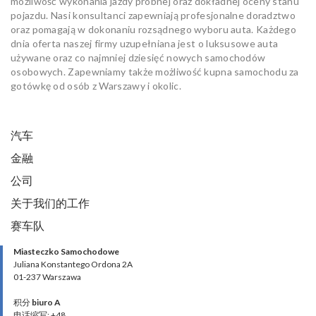
możliwość wykonania jazdy próbnej oraz dokładnej oceny stanu
pojazdu. Nasi konsultanci zapewniają profesjonalne doradztwo
oraz pomagają w dokonaniu rozsądnego wyboru auta. Każdego
dnia oferta naszej firmy uzupełniana jest o luksusowe auta
używane oraz co najmniej dziesięć nowych samochodów
osobowych. Zapewniamy także możliwość kupna samochodu za
gotówkę od osób z Warszawy i okolic.
汽车
金融
公司
关于我们的工作
赛车队
Miasteczko Samochodowe
Juliana Konstantego Ordona 2A
01-237 Warszawa
积分
biuro A
电话缩写: +48