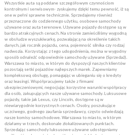
Wszystkie auta są poddane szczegółowym czynnościom
kontrolnym i serwisowym- zyskujemy dzięki temu pewność, iż są
one w pełni sprawne technicznie. Sprzedajemy również
przeznaczone do codziennego użytku, osobowe samochody
używane oraz auta terenowe. Używane pojazdy dostępne są w
bardzo atrakcyjnych cenach. Na stronie zamieściliśmy wygodną
w obsłudze wyszukiwarkę, pozwalającą na określenie takich
danych, jak rocznik pojazdu, cena, pojemność silnika czy rodzaj
nadwozia. Korzystając z tego udogodnienia, można w wygodny
sposób odnaleźć odpowiednie samochody używane (Sprzedaż).
Warszawa to miasto, w którym do dyspozycji naszych klientów
pozostają setki pojazdów najlepszych marek. Zapewniamy
kompleksową obsługę, pomagając w ubieganiu się o kredyty
oraz leasingi. Współpracujemy także z firmami
ubezpieczeniowymi, negocjując korzystne warunki współpracy
dla osób, zakupujących nasze używane samochody. Luksusowe
pojazdy, takie jak Lexus, czy Lincoln, dostępne są w
niewiarygodnie korzystnych cenach. Osoby, poszukujące
uczciwego, godnego zaufania sprzedawcy, często odwiedzają
nasze komisy samochodowe. Warszawa to miasto, w którym
działamy w trzech, doskonale zlokalizowanych punktach.
Sprzedając samochody luksusowe używane udostępniamy