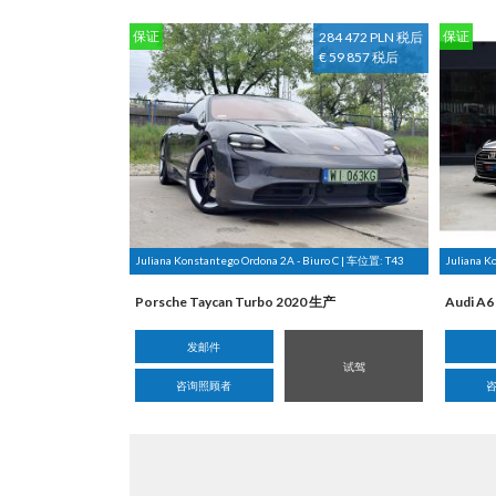
保证
保证
284 472 PLN 税后
€ 59 857 税后
Juliana Konstantego Ordona 2A - Biuro C | 车位置:
T43
Juliana K
Porsche Taycan Turbo 2020 生产
Audi A6
发邮件
试驾
咨询照顾者