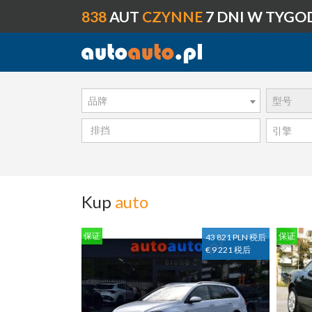
838
AUT
CZYNNE
7 DNI W TYGO
品牌
型号
引擎
Kup
auto
保证
保证
43 821 PLN 税后
€ 9 221 税后