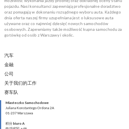
możliwość wykonania jazdy próbnej oraz dokładnej oceny stanu
pojazdu. Nasi konsultanci zapewniają profesjonalne doradztwo
oraz pomagają w dokonaniu rozsądnego wyboru auta. Każdego
dnia oferta naszej firmy uzupełniana jest o luksusowe auta
używane oraz co najmniej dziesięć nowych samochodów
osobowych. Zapewniamy także możliwość kupna samochodu za
gotówkę od osób z Warszawy i okolic.
汽车
金融
公司
关于我们的工作
赛车队
Miasteczko Samochodowe
Juliana Konstantego Ordona 2A
01-237 Warszawa
积分
biuro A
电话缩写: +48