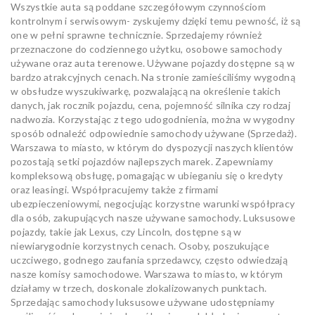
Wszystkie auta są poddane szczegółowym czynnościom
kontrolnym i serwisowym- zyskujemy dzięki temu pewność, iż są
one w pełni sprawne technicznie. Sprzedajemy również
przeznaczone do codziennego użytku, osobowe samochody
używane oraz auta terenowe. Używane pojazdy dostępne są w
bardzo atrakcyjnych cenach. Na stronie zamieściliśmy wygodną
w obsłudze wyszukiwarkę, pozwalającą na określenie takich
danych, jak rocznik pojazdu, cena, pojemność silnika czy rodzaj
nadwozia. Korzystając z tego udogodnienia, można w wygodny
sposób odnaleźć odpowiednie samochody używane (Sprzedaż).
Warszawa to miasto, w którym do dyspozycji naszych klientów
pozostają setki pojazdów najlepszych marek. Zapewniamy
kompleksową obsługę, pomagając w ubieganiu się o kredyty
oraz leasingi. Współpracujemy także z firmami
ubezpieczeniowymi, negocjując korzystne warunki współpracy
dla osób, zakupujących nasze używane samochody. Luksusowe
pojazdy, takie jak Lexus, czy Lincoln, dostępne są w
niewiarygodnie korzystnych cenach. Osoby, poszukujące
uczciwego, godnego zaufania sprzedawcy, często odwiedzają
nasze komisy samochodowe. Warszawa to miasto, w którym
działamy w trzech, doskonale zlokalizowanych punktach.
Sprzedając samochody luksusowe używane udostępniamy