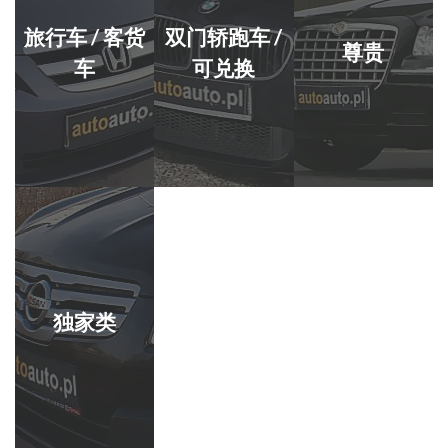
旅行车 / 客货
双门轿跑车 /
尊贵
车
可兑换
独家类