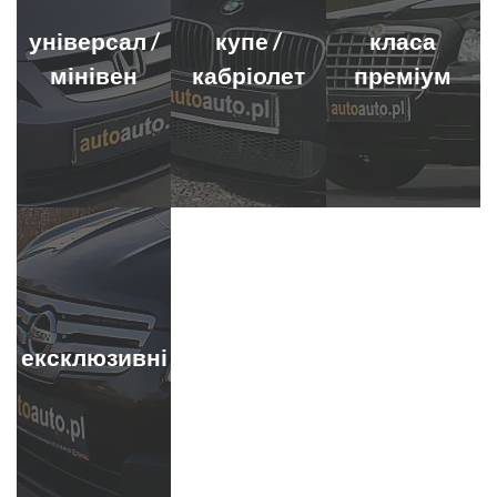
універсал /
купе /
класа
мінівен
кабріолет
преміум
ексклюзивні