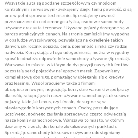
Wszystkie auta są poddane szczegółowym czynnościom
kontrolnym i serwisowym- zyskujemy dzięki temu pewność, iż są
one w pełni sprawne technicznie. Sprzedajemy również
przeznaczone do codziennego użytku, osobowe samochody
używane oraz auta terenowe. Używane pojazdy dostępne są w
bardzo atrakcyjnych cenach. Na stronie zamieściliśmy wygodną
w obsłudze wyszukiwarkę, pozwalającą na określenie takich
danych, jak rocznik pojazdu, cena, pojemność silnika czy rodzaj
nadwozia. Korzystając z tego udogodnienia, można w wygodny
sposób odnaleźć odpowiednie samochody używane (Sprzedaż).
Warszawa to miasto, w którym do dyspozycji naszych klientów
pozostają setki pojazdów najlepszych marek. Zapewniamy
kompleksową obsługę, pomagając w ubieganiu się o kredyty
oraz leasingi. Współpracujemy także z firmami
ubezpieczeniowymi, negocjując korzystne warunki współpracy
dla osób, zakupujących nasze używane samochody. Luksusowe
pojazdy, takie jak Lexus, czy Lincoln, dostępne są w
niewiarygodnie korzystnych cenach. Osoby, poszukujące
uczciwego, godnego zaufania sprzedawcy, często odwiedzają
nasze komisy samochodowe. Warszawa to miasto, w którym
działamy w trzech, doskonale zlokalizowanych punktach.
Sprzedając samochody luksusowe używane udostępniamy