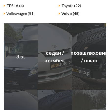
TESLA (4)
Toyota (22)
Volkswagen (51)
Volvo (45)
седан /
позашляховик
3.5t
хетчбек
/ пікап