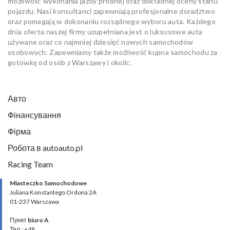
możliwość wykonania jazdy próbnej oraz dokładnej oceny stanu
pojazdu. Nasi konsultanci zapewniają profesjonalne doradztwo
oraz pomagają w dokonaniu rozsądnego wyboru auta. Każdego
dnia oferta naszej firmy uzupełniana jest o luksusowe auta
używane oraz co najmniej dziesięć nowych samochodów
osobowych. Zapewniamy także możliwość kupna samochodu za
gotówkę od osób z Warszawy i okolic.
Авто
Фінансування
Фірма
Робота в autoauto.pl
Racing Team
Miasteczko Samochodowe
Juliana Konstantego Ordona 2A
01-237 Warszawa
Пункт
biuro A
Тел.: +48