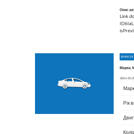
Опис ав
Link d
ID6IaL
isPre
BMW Z4 
Марка,
data dod
Марк
Рік в
Двиг
Колі