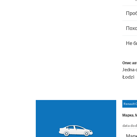
Проб
Похо
Не б
Опис ав
Jedna 
Łodzi
Renault
Марка, 
data dod
Марк