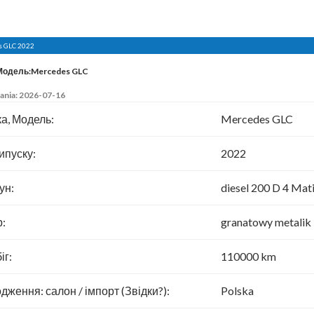
s GLC 2022
Модель:Mercedes GLC
ania: 2026-07-16
а, Модель:
Mercedes GLC
ипуску:
2022
ун:
diesel 200 D 4 Mat
р:
granatowy metalik
іг:
110000 km
дження: салон / імпорт (Звідки?):
Polska