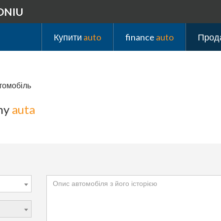
DNIU
Купити
auto
finance
auto
Прод
втомобіль
ny
auta