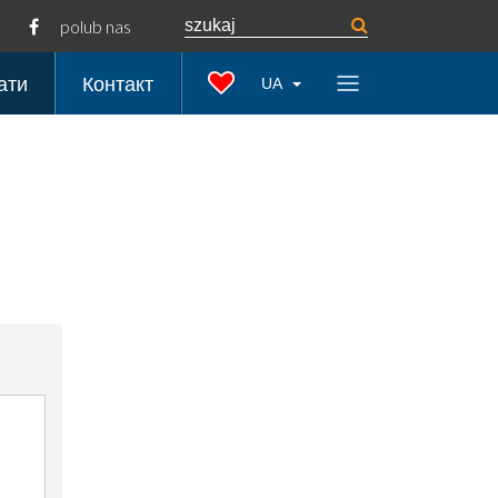
polub nas
ати
Контакт
UA