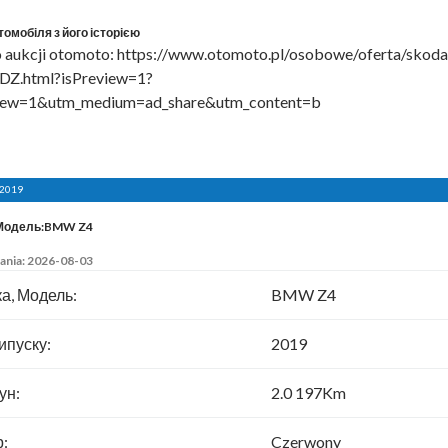
томобіля з його історією
o aukcji otomoto: https://www.otomoto.pl/osobowe/oferta/skoda
DZ.html?isPreview=1?
view=1&utm_medium=ad_share&utm_content=b
2019
 Модель:BMW Z4
ania: 2026-08-03
а, Модель:
BMW Z4
ипуску:
2019
ун:
2.0 197Km
р:
Czerwony