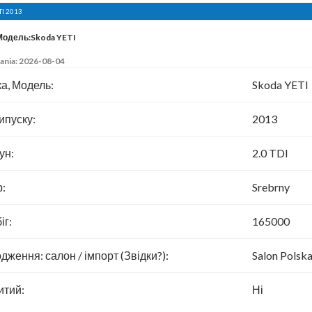
TI 2013
Модель:Skoda YETI
ania: 2026-08-04
а, Модель:
Skoda YETI
ипуску:
2013
ун:
2.0 TDI
р:
Srebrny
іг:
165000
дження: салон / імпорт (Звідки?):
Salon Polsk
итий:
Ні