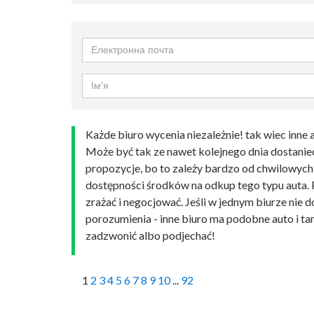
Każde biuro wycenia niezależnie! tak wiec inne 
Może być tak ze nawet kolejnego dnia dostanie
propozycje, bo to zależy bardzo od chwilowych
dostępności środków na odkup tego typu auta. P
zrażać i negocjować. Jeśli w jednym biurze nie 
porozumienia - inne biuro ma podobne auto i t
zadzwonić albo podjechać!
1
2
3
4
5
6
7
8
9
10
...
92