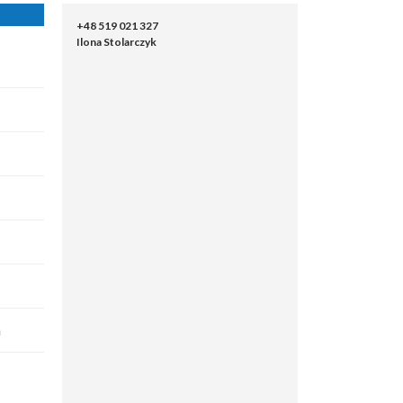
+48 519 021 327
Ilona Stolarczyk
a