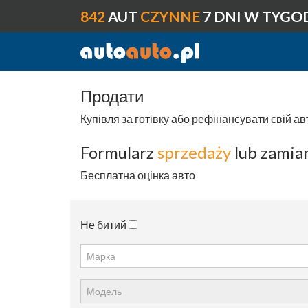
842
AUT
CZYNNE
7 DNI W TYGO
Продати
Купівля за готівку або рефінансувати свій а
Formularz
sprzedaży
lub zamia
Бесплатна оцінка авто
Не битий
Марка
Модель