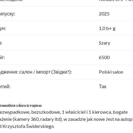
ипуску:
2025
ун:
1,0 b+ g
р:
Szary
іг:
6500
дження: салон / імпорт (Звідки?):
Polski salon
итий:
Так
томобіля з його історією
ezwypadkowe, bezszkodowe, 1 właściciel i 1 kierowca, bogate
enie (kamery 360, radary itd), w zasadzie jak nowe Jest na autopl
 Krzysztofa Świderskiego