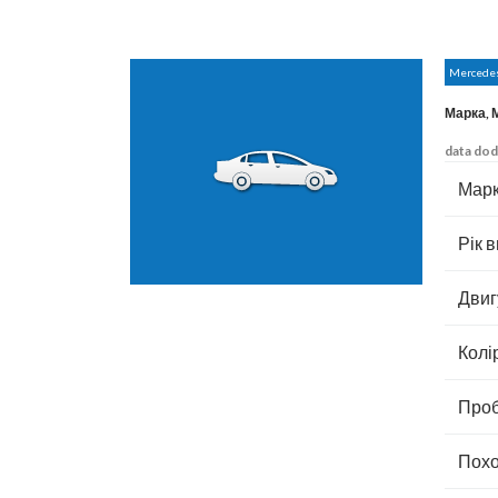
Mercede
Марка, 
data dod
Марк
Рік в
Двиг
Колі
Проб
Похо