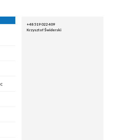
+48 519 022 409
Krzysztof Świderski
ic