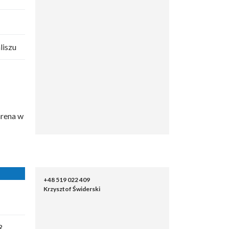
liszu
arena w
+48 519 022 409
Krzysztof Świderski
R