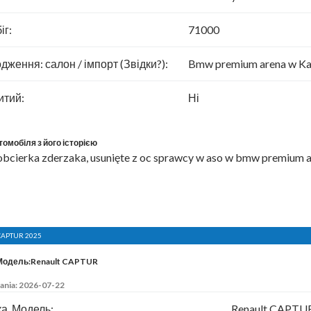
іг:
71000
дження: салон / імпорт (Звідки?):
Bmw premium arena w Ka
итий:
Ні
томобіля з його історією
obcierka zderzaka, usunięte z oc sprawcy w aso w bmw premium 
 CAPTUR 2025
Модель:Renault CAPTUR
ania: 2026-07-22
а, Модель:
Renault CAPTU