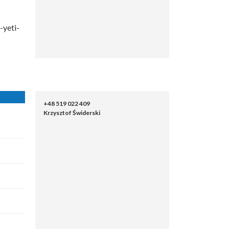
-yeti-
+48 519 022 409
Krzysztof Świderski