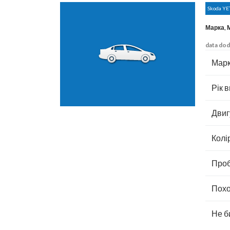
Skoda YE
Марка, 
data dod
Марк
Рік в
Двиг
Колі
Проб
Похо
Не б