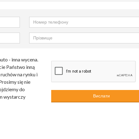
auto - inna wycena.
cie Państwo inną
 ruchów na rynku i
rosimy się nie
dojdziemy do
am wystarczy