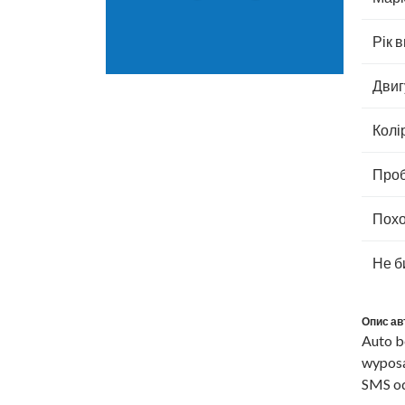
Рік в
Двиг
Колі
Проб
Похо
Не б
Опис ав
Auto b
wyposaż
SMS od