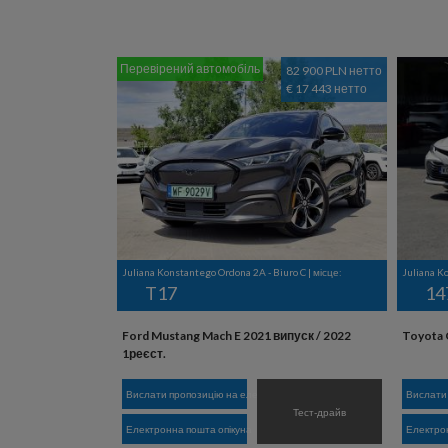
Перевірений автомобіль
82 900 PLN нетто
€ 17 443 нетто
Juliana Konstantego Ordona 2A - Biuro C | місце:
Juliana Ko
T17
14
Ford Mustang Mach E 2021 випуск / 2022
Toyota 
1реєст.
Вислати пропозицію на електронну пошту
Вислати
Тест-драйв
Електронна пошта опікуна
Електрон