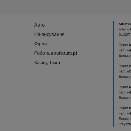
Miaste
Авто
Juliana
Фінансування
01-237
Фірма
Пункт
b
Тел.: +
Робота в autoauto.pl
Електр
Racing Team
Пункт
B
Тел.: 6
Електро
Пункт
b
Тел.: +
Електро
Пункт
B
Тел.: +
Електр
krzyszt