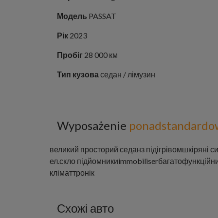
Модель
PASSAT
Рік
2023
Пробіг
28 000 км
Тип кузова
седан / лімузин
Wyposażenie
ponadstandardo
великий просторий седан
з підігрівом
шкіряні с
ел.скло підйомники
immobiliser
багатофункційн
кліматтронік
Схожі авто