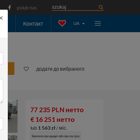
polub nas
×
ати
Контакт
UA
а
додати до вибраного
77 235 PLN нетто
€ 16 251 нетто
lub
1 563 zł
/ міс.
Запитати про кредит або про послугу