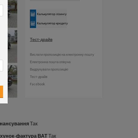
Калькулятор лізингу
Калькулятор кредиту
Тест-драйв
Вислати пропозицію на електронну пошту
Електронна пошта опікуна
Видрукувати пропозицію
Тест-драйв
Facebook
нансування
Так
хунок-фактура ВАТ
Так