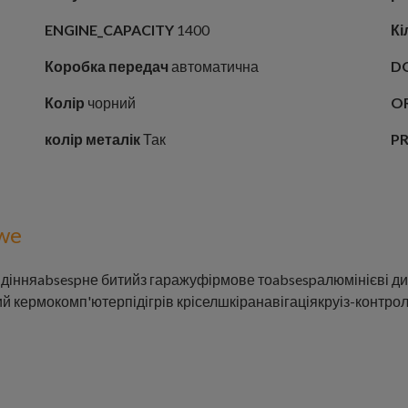
ENGINE_CAPACITY
1400
Кі
Коробка передач
автоматична
D
Колір
чорний
O
колір металік
Так
P
we
идіння
abs
espне битий
з гаражу
фірмове то
abs
esp
алюмінієві д
ий кермо
комп'ютер
підігрів крісел
шкіра
навігація
круіз-контро