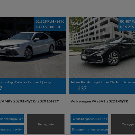
81 219 PLN нетто
80 487 P
€ 17 090 нетто
€ 16 936
nstantego Ordona 2A - biuro A | місце:
Juliana Konstantego Ordona 2A - biuro A | місц
7
437
CAMRY 2020 випуск / 2020 1реєст.
Volkswagen PASSAT 2022 випуск
 пропозицію на електронну пошту
Вислати пропозицію на електронну пошту
Тест-драйв
Тест-дра
на пошта опікуна
Електронна пошта опікуна