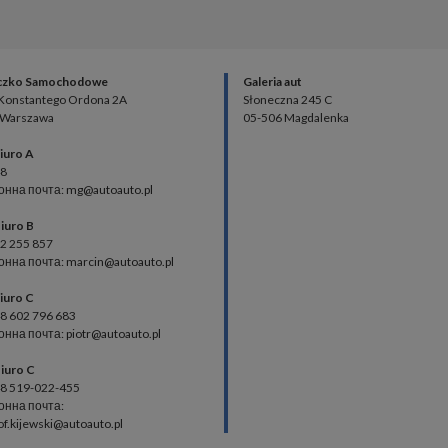
czko Samochodowe
Galeria aut
 Konstantego Ordona 2A
Słoneczna 245 C
 Warszawa
05-506 Magdalenka
iuro A
48
онна почта: mg@autoauto.pl
iuro B
02 255 857
нна почта: marcin@autoauto.pl
iuro C
48 602 796 683
нна почта: piotr@autoauto.pl
iuro C
48 519-022-455
онна почта:
of.kijewski@autoauto.pl