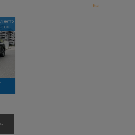
Всі
LN нетто
 нетто
е:
йв