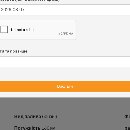
м'я та прізвище
Вид палива
бензин
Фі
Потужність
160 км
ра