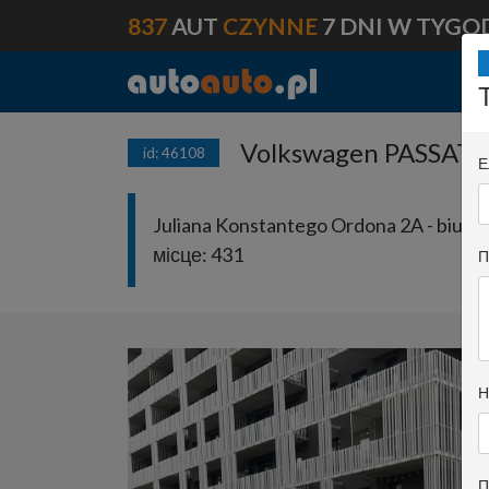
837
AUT
CZYNNE
7 DNI W TYGO
Volkswagen PASSAT 
id: 46108
Е
Juliana Konstantego Ordona 2A - biuro 
місце:
431
П
Н
П