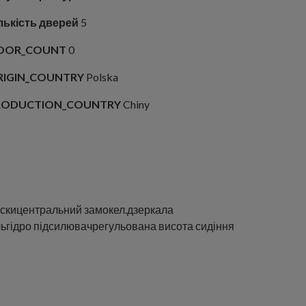
лькість дверей
5
OOR_COUNT
0
RIGIN_COUNTRY
Polska
RODUCTION_COUNTRY
Chiny
иски
центральний замок
ел.дзеркала
ль
гідро підсилювач
регульована висота сидіння