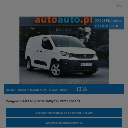
Всі
55 203 PLN нетто
€ 11 616 нетто
1316
Juliana Konstantego Ordona 2A - biuro C | місце:
Peugeot PARTNER 2020 випуск / 2021 1реєст.
Вислати пропозицію на електронну пошту
Електронна пошта опікуна