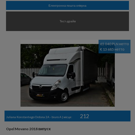
Електронна пошта опікуна
Тест-драйв
65 040 PLN нетто
€ 13 685 нетто
212
Juliana Konstantego Ordona 2A - biuro A | місце:
Opel Movano 2018 випуск