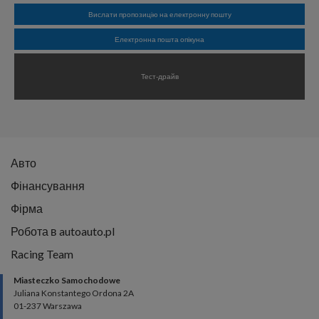
Вислати пропозицію на електронну пошту
Електронна пошта опікуна
Тест-драйв
Авто
Фінансування
Фірма
Робота в autoauto.pl
Racing Team
Miasteczko Samochodowe
Juliana Konstantego Ordona 2A
01-237 Warszawa