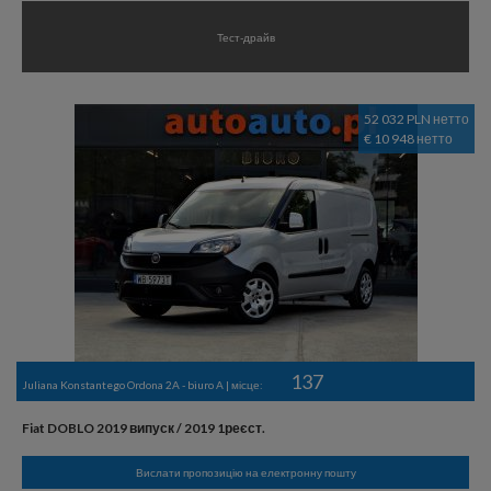
Тест-драйв
52 032 PLN нетто
€ 10 948 нетто
137
Juliana Konstantego Ordona 2A - biuro A | місце:
Fiat DOBLO 2019 випуск / 2019 1реєст.
Вислати пропозицію на електронну пошту