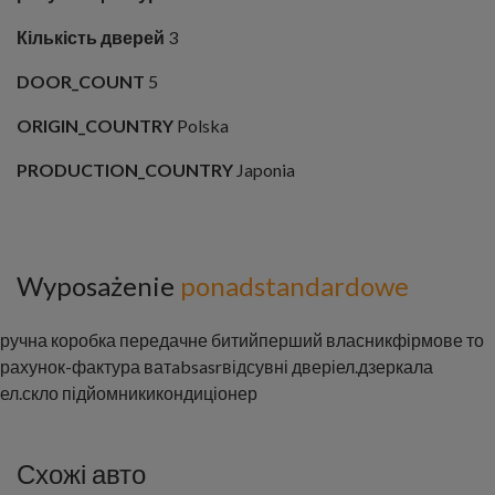
Кількість дверей
3
DOOR_COUNT
5
ORIGIN_COUNTRY
Polska
PRODUCTION_COUNTRY
Japonia
Wyposażenie
ponadstandardowe
ручна коробка передачне битий
перший власник
фірмове то
рахунок-фактура ват
abs
asr
відсувні двері
ел.дзеркала
ел.скло підйомники
кондиціонер
Схожі авто