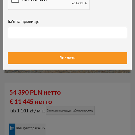
Ім'я та прізвище
54 390 PLN нетто
€ 11 445 нетто
lub
1 101 zł
/ міс.
Запитати про кредит або про послугу
Калькулятор лізингу