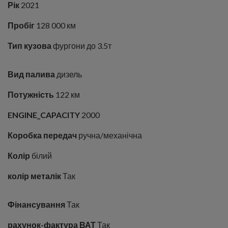
Рік
2021
Пробіг
128 000 км
Тип кузова
фургони до 3.5т
Вид палива
дизель
Потужність
122 км
ENGINE_CAPACITY
2000
Коробка передач
ручна/механічна
Колір
білий
колір металік
Так
Фінансування
Так
рахунок-фактура ВАТ
Так