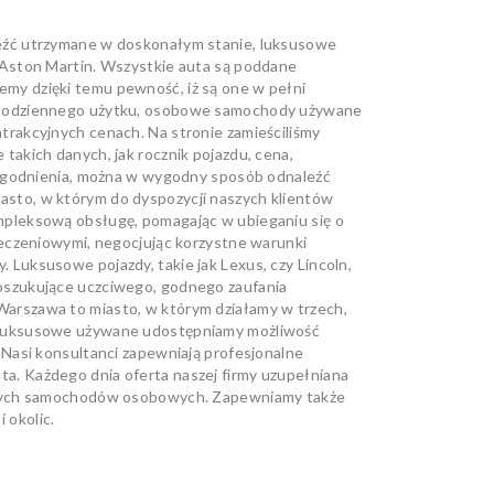
eźć utrzymane w doskonałym stanie, luksusowe
 Aston Martin. Wszystkie auta są poddane
my dzięki temu pewność, iż są one w pełni
o codziennego użytku, osobowe samochody używane
rakcyjnych cenach. Na stronie zamieściliśmy
akich danych, jak rocznik pojazdu, cena,
udogodnienia, można w wygodny sposób odnaleźć
sto, w którym do dyspozycji naszych klientów
mpleksową obsługę, pomagając w ubieganiu się o
ieczeniowymi, negocjując korzystne warunki
Luksusowe pojazdy, takie jak Lexus, czy Lincoln,
oszukujące uczciwego, godnego zaufania
arszawa to miasto, w którym działamy w trzech,
 luksusowe używane udostępniamy możliwość
 Nasi konsultanci zapewniają profesjonalne
. Każdego dnia oferta naszej firmy uzupełniana
nowych samochodów osobowych. Zapewniamy także
 okolic.