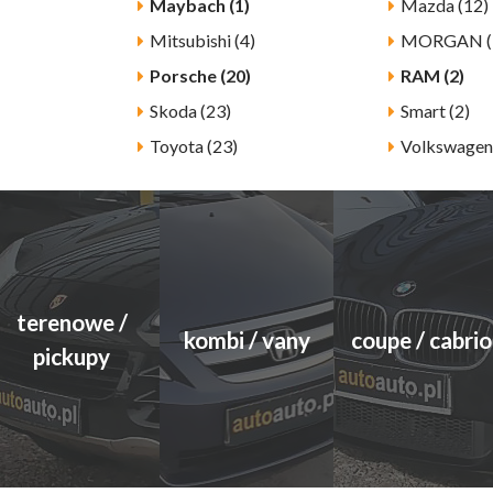
Maybach (1)
Mazda (12)
Mitsubishi (4)
MORGAN (
Porsche (20)
RAM (2)
Skoda (23)
Smart (2)
Toyota (23)
Volkswagen
terenowe /
kombi / vany
coupe / cabrio
pickupy