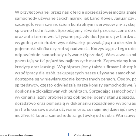
W przygotowanej przez nas ofercie sprzedażowej można znal
samochody używane takich marek, jak Land Rover, Jaguar czy
szczegółowym czynnościom kontrolnym i serwisowym- zyskuje
sprawne technicznie. Sprzedajemy również przeznaczone d
oraz auta terenowe. Używane pojazdy dostępne są w bardzo at
wygodną w obsłudze wyszukiwarkę, pozwalającą na określenie t
pojemność silnika czy rodzaj nadwozia. Korzystając z tego 
odpowiednie samochody używane (Sprzedaż). Warszawa to mia
w
pozostają setki pojazdów najlepszych marek. Zapewniamy ko
kredyty oraz leasingi. Współpracujemy także z firmami ubezp
współpracy dla osób, zakupujących nasze używane samochody. 
dostępne są w niewiarygodnie korzystnych cenach. Osoby, p
sprzedawcy, często odwiedzają nasze komisy samochodowe. W
doskonale zlokalizowanych punktach. Sprzedając samochody
wykonania jazdy próbnej oraz dokładnej oceny stanu pojazdu.
doradztwo oraz pomagają w dokonaniu rozsądnego wyboru auta
jest o luksusowe auta używane oraz co najmniej dziesięć 
możliwość kupna samochodu za gotówkę od osób z Warszawy i
czko Samochodowe
Galeria aut