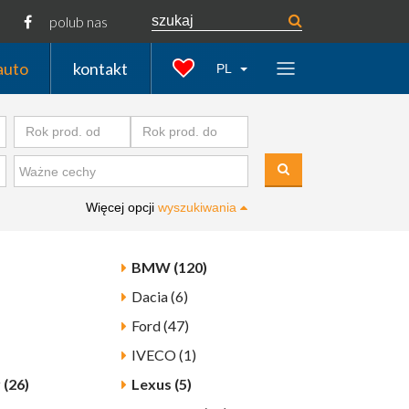
polub nas
auto
kontakt
PL
Więcej opcji
wyszukiwania
BMW (120)
Dacia (6)
Ford (47)
IVECO (1)
 (26)
Lexus (5)