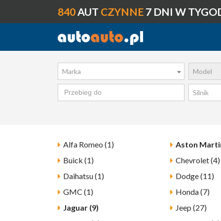
840
AUT
CZYNNE
7 DNI W TYGO
Marka
Model
Silnik
Alfa Romeo (1)
Aston Martin
Buick (1)
Chevrolet (4)
Daihatsu (1)
Dodge (11)
GMC (1)
Honda (7)
Jaguar (9)
Jeep (27)