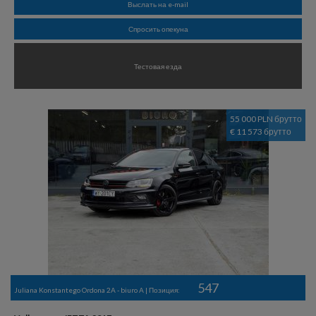
Выслать на e-mail
Спросить опекуна
Тестовая езда
55 000 PLN брутто
€ 11 573 брутто
547
Juliana Konstantego Ordona 2A - biuro A | Позиция: