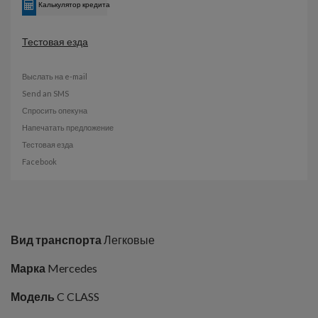
Калькулятор кредита
Тестовая езда
Выслать на e-mail
Send an SMS
Спросить опекуна
Напечатать предложение
Тестовая езда
Facebook
Вид транспорта
Легковые
Марка
Mercedes
Модель
C CLASS