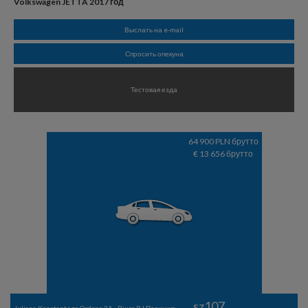
Volkswagen JETTA 2017 год
Выслать на e-mail
Спросить опекуна
Тестовая езда
64 900 PLN брутто
€ 13 656 брутто
sz107
Juliana Konstantego Ordona 2A - Biuro B | Позиция: