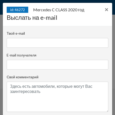
×
Mercedes C CLASS 2020 год
id: 46272
Выслать на e-mail
Mercedes C CLASS 2020
id: 46272
год
Твой e-mail
Juliana Konstantego Ordona 2A - Biuro C |
Позиция:
1248
E-mail получателя
Krzysztof Kijewski
Спросить опекуна
+48 519 022 455
Свой комментарий
просмотренное