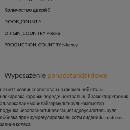
Количество дверй
5
DOOR_COUNT
5
ORIGIN_COUNTRY
Polska
PRODUCTION_COUNTRY
Niemcy
Wyposażenie
ponadstandardowe
не бит
1 хозяин
сервисован на фирменной сто
abs
блокировка коробки передач
центральный замок
парктроник
эл. зеркала
иммобилайзер
мультируль
компьютер
подушка безопасности
навигация
гидроусилитель руля
оббивка премиум
регулировка высоты сидений
climatronic
задние колеса