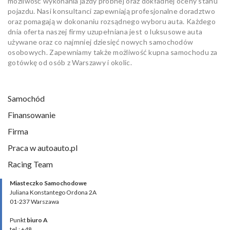
możliwość wykonania jazdy próbnej oraz dokładnej oceny stanu
pojazdu. Nasi konsultanci zapewniają profesjonalne doradztwo
oraz pomagają w dokonaniu rozsądnego wyboru auta. Każdego
dnia oferta naszej firmy uzupełniana jest o luksusowe auta
używane oraz co najmniej dziesięć nowych samochodów
osobowych. Zapewniamy także możliwość kupna samochodu za
gotówkę od osób z Warszawy i okolic.
Samochód
Finansowanie
Firma
Praca w autoauto.pl
Racing Team
Miasteczko Samochodowe
Juliana Konstantego Ordona 2A
01-237 Warszawa
Punkt
biuro A
tel.: +48