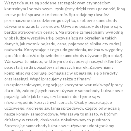
Wszystkie auta są poddane szczegółowym czynnościom
kontrolnym i serwisowym- zyskujemy dzięki temu pewność, iż są
one w pełni sprawne technicznie. Sprzedajemy również
przeznaczone do codziennego użytku, osobowe samochody
używane oraz auta terenowe. Używane pojazdy dostępne są w
bardzo atrakcyjnych cenach. Na stronie zamieściliśmy wygodną
w obsłudze wyszukiwarkę, pozwalającą na określenie takich
danych, jak rocznik pojazdu, cena, pojemność silnika czy rodzaj
nadwozia. Korzystając z tego udogodnienia, można w wygodny
sposób odnaleźć odpowiednie samochody używane (Sprzedaż).
Warszawa to miasto, w którym do dyspozycji naszych klientów
pozostają setki pojazdów najlepszych marek. Zapewniamy
kompleksową obsługę, pomagając w ubieganiu się o kredyty
oraz leasingi. Współpracujemy także z firmami
ubezpieczeniowymi, negocjując korzystne warunki współpracy
dla osób, zakupujących nasze używane samochody. Luksusowe
pojazdy, takie jak Lexus, czy Lincoln, dostępne są w
niewiarygodnie korzystnych cenach. Osoby, poszukujące
uczciwego, godnego zaufania sprzedawcy, często odwiedzają
nasze komisy samochodowe. Warszawa to miasto, w którym
działamy w trzech, doskonale zlokalizowanych punktach.
Sprzedając samochody luksusowe używane udostępniamy