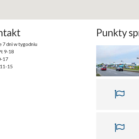
ntakt
Punkty sp
 7 dni w tygodniu
Pt 9-18
0-17
 11-15