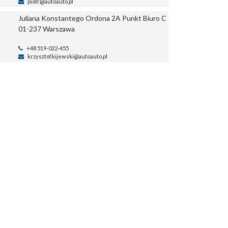
piotr@autoauto.pl
Juliana Konstantego Ordona 2A Punkt
Biuro C
01-237 Warszawa
+48 519-022-455
krzysztof.kijewski@autoauto.pl