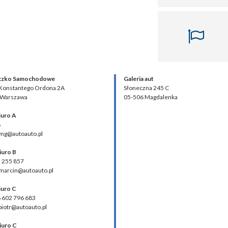
czko Samochodowe
Galeria aut
 Konstantego Ordona 2A
Słoneczna 245 C
 Warszawa
05-506 Magdalenka
iuro A
8
 mg@autoauto.pl
iuro B
2 255 857
 marcin@autoauto.pl
iuro C
48 602 796 683
 piotr@autoauto.pl
iuro C