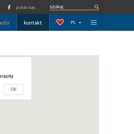
polub nas
auto
kontakt
PL
rectly.
OK