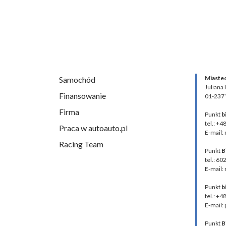
Miaste
Samochód
Juliana
Finansowanie
01-237
Firma
Punkt
b
tel.: +4
Praca w autoauto.pl
E-mail:
Racing Team
Punkt
B
tel.: 60
E-mail:
Punkt
b
tel.: +
E-mail:
Punkt
B