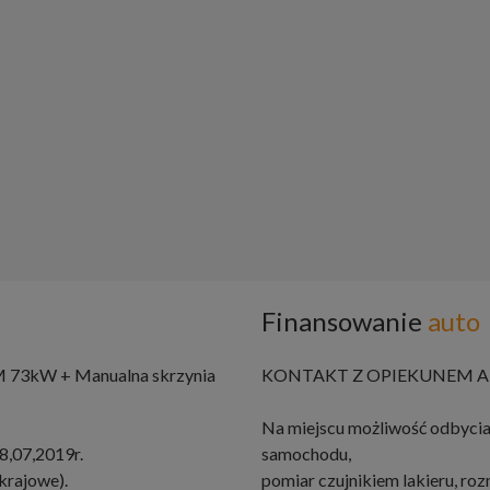
Finansowanie
auto
M 73kW + Manualna skrzynia
KONTAKT Z OPIEKUNEM AU
Na miejscu możliwość odbycia
18,07,2019r.
samochodu,
krajowe).
pomiar czujnikiem lakieru, r