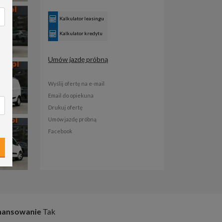
Kalkulator leasingu
Kalkulator kredytu
Umów jazdę próbną
Wyślij ofertę na e-mail
Email do opiekuna
Drukuj ofertę
Umów jazdę próbną
Facebook
nansowanie
Tak