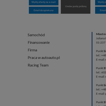
Wyślij ofertę na e-mail
Wyślij 
Umów jazdę próbną
Email do opiekuna
Email
Miaste
Samochód
Juliana
Finansowanie
01-237
Firma
Punkt
b
tel.: +4
Praca w autoauto.pl
E-mail:
Racing Team
Punkt
B
tel.: 60
E-mail:
Punkt
b
tel.: +
E-mail:
Punkt
B