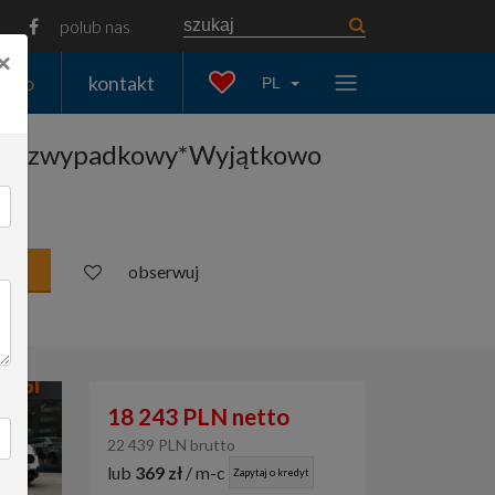
polub nas
×
auto
kontakt
PL
L*Bezwypadkowy*Wyjątkowo
obserwuj
18 243 PLN netto
22 439 PLN brutto
lub
369 zł
/ m-c
Zapytaj o kredyt