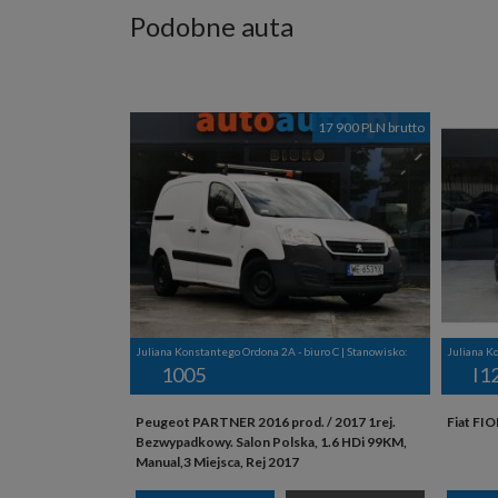
Podobne auta
17 900 PLN brutto
Juliana Konstantego Ordona 2A - biuro C | Stanowisko:
Juliana K
1005
I1
Peugeot PARTNER 2016 prod. / 2017 1rej.
Fiat FIO
Bezwypadkowy. Salon Polska, 1.6 HDi 99KM,
Manual,3 Miejsca, Rej 2017