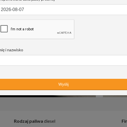
mię i nazwisko
Rodzaj paliwa
diesel
Fi