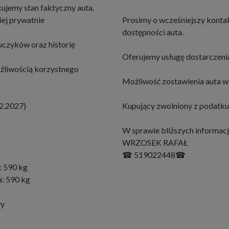
ujemy stan faktyczny auta.
iej prywatnie
Prosimy o wcześniejszy konta
dostępności auta.
czyków oraz historię
Oferujemy usługę dostarczenia
żliwością korzystnego
Możliwość zostawienia auta w 
2.2027)
Kupujący zwolniony z podatku
W sprawie bliższych informacj
WRZOSEK RAFAŁ
☎ 519022448☎
: 590 kg
: 590 kg
wy