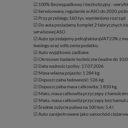
☑ 100% Bezwypadkowy i bezkolizyjny - weryfik
☑ Serwisowany, regularnie w ASO do 2020, późn
☑ Przy przebiegu 160 tys. wymieniono rozrząd
☑ Do auta posiadamy komplet 2 fabrycznych klu
serwisowej ASO
☑ Auto sprzedajemy pełnąfakturąVAT23% z mo
leasingu oraz odliczenia podatku.
☑ Auto wyjątkowo zadbane
☑ Okresowe badanie techniczne (ważne do 10.0
☑ Data ważności polisy: 17.07.2026
☑ Masa własna pojazdu: 1 284 kg
☑ Dopuszczalna ładowność: 526 kg
☑ Dopuszczalna masa całkowita: 1 810 kg
☑ Maks. masa całkowita przyczepy z hamulcem
☑ Maks. masa całkowita przyczepy bez hamulca
☑ Średnie zużycie paliwa na 100 km: 5.4 l
☑ Auto zarejestrowane jako samochód ciężaro