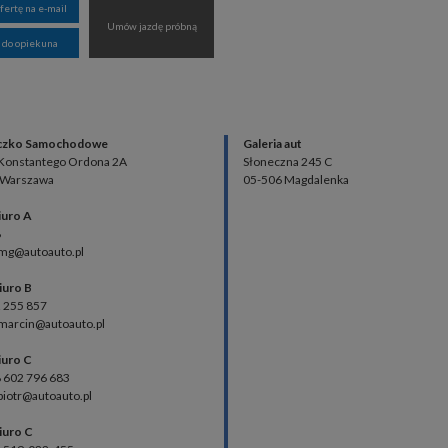
ofertę na e-mail
Umów jazdę próbną
 do opiekuna
czko Samochodowe
Galeria aut
 Konstantego Ordona 2A
Słoneczna 245 C
 Warszawa
05-506 Magdalenka
iuro A
8
 mg@autoauto.pl
iuro B
2 255 857
 marcin@autoauto.pl
iuro C
48 602 796 683
 piotr@autoauto.pl
iuro C