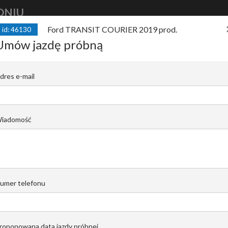
DNIU
Ford TRANSIT COURIER 2019 prod.
id: 46130
kup
auto
finansuj
auto
sprzedaj
Umów jazdę próbną
ER 2019 prod. 1.5 TDCi 100KM*Salon P
dres e-mail
C |
Rafał Wrzosek
iadomość
Email do opiekuna
+48 519 022 448
umer telefonu
roponowana data jazdy próbnej