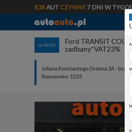
838
AUT
CZYNNE
7 DNI W TYGO
Ford TRANSIT COURI
A
id: 46130
zadbany*VAT23%
Juliana Konstantego Ordona 2A - biuro 
W
Stanowisko:
1233
N
P