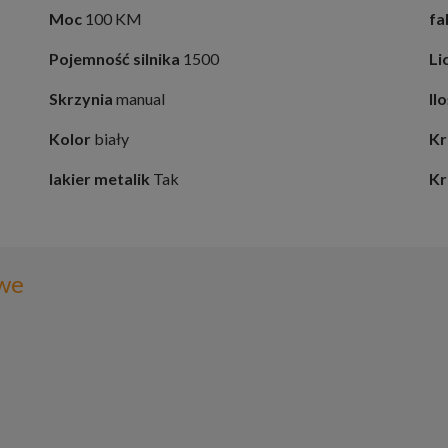
Moc
100 KM
fa
Pojemność silnika
1500
Li
Skrzynia
manual
Il
Kolor
biały
Kr
lakier metalik
Tak
Kr
we