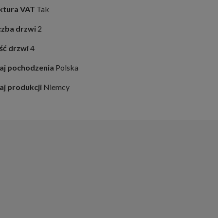
ktura VAT
Tak
czba drzwi
2
ość drzwi
4
aj pochodzenia
Polska
aj produkcji
Niemcy