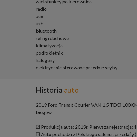
wielofunkcyjna kierownica
radio
aux
usb
bluetooth
relingi dachowe
klimatyzacja
podłokietnik
halogeny
elektrycznie sterowane przednie szyby
Historia
auto
2019 Ford Transit Courier VAN 1.5 TDCi 100K
biegów
☑ Produkcja auta: 2019r. Pierwsza rejestracja: 
☑ Auto pochodzi z Polskiego salonu sprzedaży (