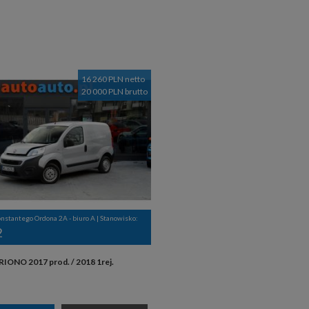
16 260 PLN netto
20 000 PLN brutto
onstantego Ordona 2A - biuro A | Stanowisko:
2
RIONO 2017 prod. / 2018 1rej.