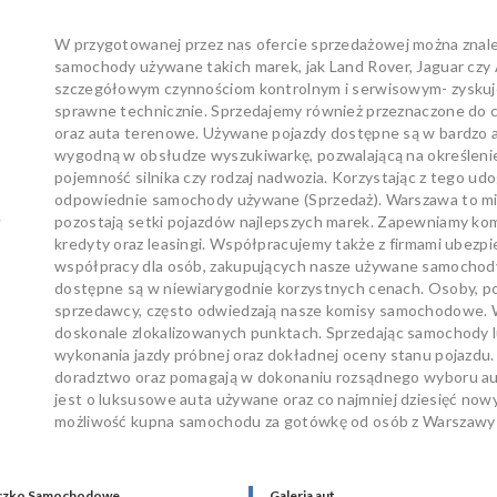
W przygotowanej przez nas ofercie sprzedażowej można znal
samochody używane takich marek, jak Land Rover, Jaguar czy
szczegółowym czynnościom kontrolnym i serwisowym- zyskuje
sprawne technicznie. Sprzedajemy również przeznaczone d
oraz auta terenowe. Używane pojazdy dostępne są w bardzo at
wygodną w obsłudze wyszukiwarkę, pozwalającą na określenie t
pojemność silnika czy rodzaj nadwozia. Korzystając z tego 
odpowiednie samochody używane (Sprzedaż). Warszawa to mia
w
pozostają setki pojazdów najlepszych marek. Zapewniamy ko
kredyty oraz leasingi. Współpracujemy także z firmami ubezp
współpracy dla osób, zakupujących nasze używane samochody. 
dostępne są w niewiarygodnie korzystnych cenach. Osoby, p
sprzedawcy, często odwiedzają nasze komisy samochodowe. W
doskonale zlokalizowanych punktach. Sprzedając samochody
wykonania jazdy próbnej oraz dokładnej oceny stanu pojazdu.
doradztwo oraz pomagają w dokonaniu rozsądnego wyboru auta
jest o luksusowe auta używane oraz co najmniej dziesięć 
możliwość kupna samochodu za gotówkę od osób z Warszawy i
czko Samochodowe
Galeria aut