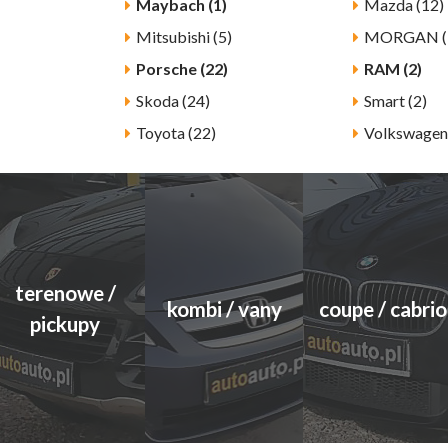
Maybach (1)
Mazda (12)
Mitsubishi (5)
MORGAN (
Porsche (22)
RAM (2)
Skoda (24)
Smart (2)
Toyota (22)
Volkswagen
terenowe /
kombi / vany
coupe / cabrio
pickupy