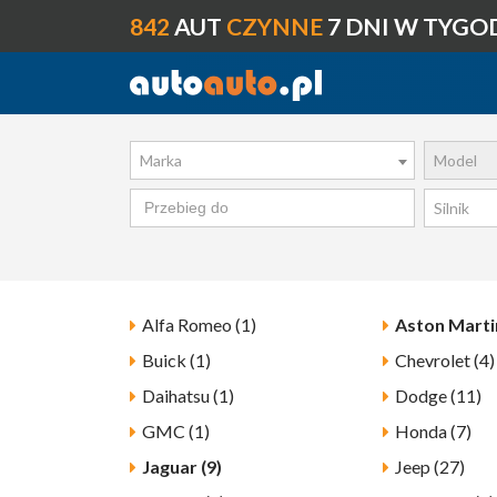
842
AUT
CZYNNE
7 DNI W TYGO
Marka
Model
Silnik
Alfa Romeo (1)
Aston Martin
Buick (1)
Chevrolet (4)
Daihatsu (1)
Dodge (11)
GMC (1)
Honda (7)
Jaguar (9)
Jeep (27)