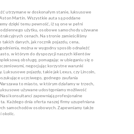
eźć utrzymane w doskonałym stanie, luksusowe
 Aston Martin. Wszystkie auta są poddane
my dzięki temu pewność, iż są one w pełni
o codziennego użytku, osobowe samochody używane
rakcyjnych cenach. Na stronie zamieściliśmy
akich danych, jak rocznik pojazdu, cena,
udogodnienia, można w wygodny sposób odnaleźć
sto, w którym do dyspozycji naszych klientów
mpleksową obsługę, pomagając w ubieganiu się o
ieczeniowymi, negocjując korzystne warunki
Luksusowe pojazdy, takie jak Lexus, czy Lincoln,
oszukujące uczciwego, godnego zaufania
arszawa to miasto, w którym działamy w trzech,
 luksusowe używane udostępniamy możliwość
 Nasi konsultanci zapewniają profesjonalne
. Każdego dnia oferta naszej firmy uzupełniana
nowych samochodów osobowych. Zapewniamy także
 okolic.