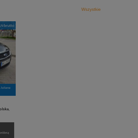
Wszystkie
LN brutto
Juliana
olska,
próbną