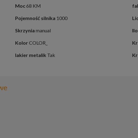
Moc
68 KM
fa
Pojemność silnika
1000
Li
Skrzynia
manual
Il
Kolor
COLOR_
Kr
lakier metalik
Tak
Kr
we