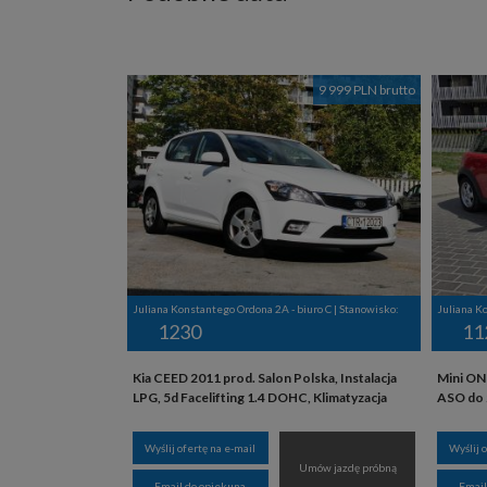
9 999 PLN brutto
Juliana Konstantego Ordona 2A - biuro C | Stanowisko:
Juliana K
1230
11
Kia CEED 2011 prod. Salon Polska, Instalacja
Mini ON
LPG, 5d Facelifting 1.4 DOHC, Klimatyzacja
ASO do 2
Wyślij ofertę na e-mail
Wyślij 
Umów jazdę próbną
Email do opiekuna
Email