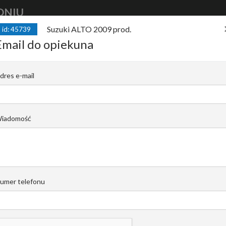
DNIU
Suzuki ALTO 2009 prod.
id: 45739
kup
auto
finansuj
auto
sprzedaj
Email do opiekuna
rod. / 2009 1rej. BEZWYPADKOWY / 1 WŁ
dres e-mail
SOWANY
A |
Igor Karolak
iadomość
Email do opiekuna
+48 519 022 421
umer telefonu