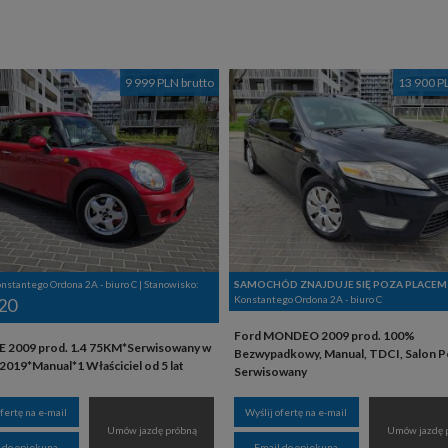
9 999 PLN brutto
13 900 P
onstantego Ordona 2A - biuro C | Stanowisko:
SAMOCHÓD ZNAJDUJE SIĘ POZA PLACEM
Konstantego Ordona 2A - biuro C
20
Ford MONDEO 2009 prod. 100%
E 2009 prod. 1.4 75KM*Serwisowany w
Bezwypadkowy, Manual, TDCI, Salon P
019*Manual*1 Właściciel od 5 lat
Serwisowany
ofertę na e-mail
Wyślij ofertę na e-mail
Umów jazdę próbną
Umów jazdę 
 do opiekuna
Email do opiekuna