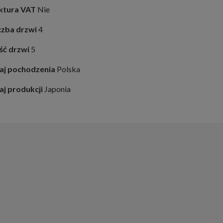
ktura VAT
Nie
czba drzwi
4
ość drzwi
5
aj pochodzenia
Polska
aj produkcji
Japonia