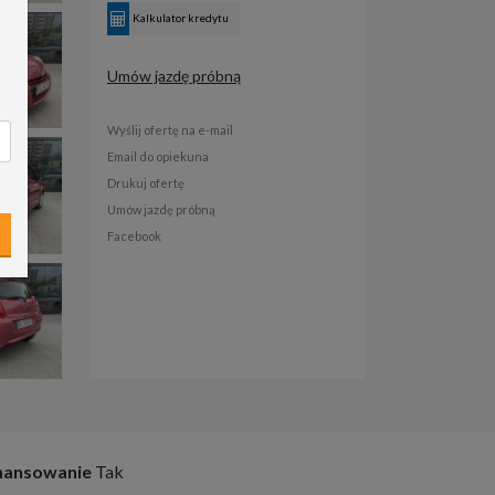
Kalkulator kredytu
Umów jazdę próbną
Wyślij ofertę na e-mail
Email do opiekuna
Drukuj ofertę
Umów jazdę próbną
Facebook
nansowanie
Tak