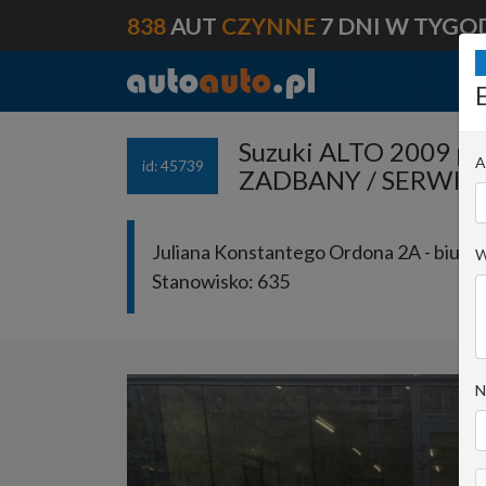
838
AUT
CZYNNE
7 DNI W TYGO
Suzuki ALTO 2009 p
A
id: 45739
ZADBANY / SERWI
Juliana Konstantego Ordona 2A - biuro 
W
Stanowisko:
635
N