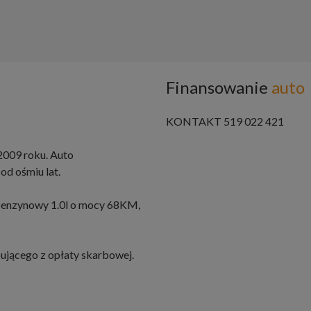
Finansowanie
auto
KONTAKT 519 022 421
2009 roku. Auto
d ośmiu lat.
 benzynowy 1.0l o mocy 68KM,
ującego z opłaty skarbowej.