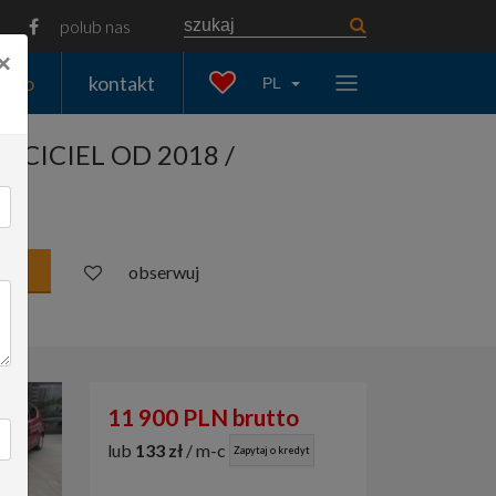
polub nas
×
auto
kontakt
PL
AŚCICIEL OD 2018 /
obserwuj
11 900 PLN brutto
lub
133 zł
/ m-c
Zapytaj o kredyt