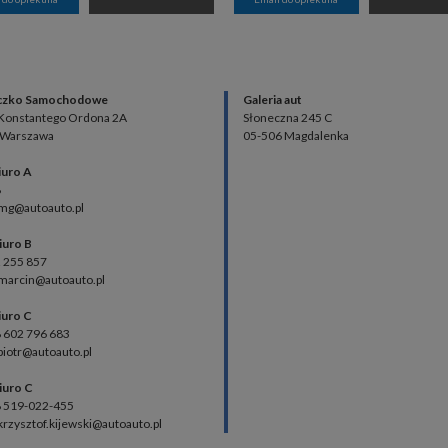
czko Samochodowe
Galeria aut
 Konstantego Ordona 2A
Słoneczna 245 C
 Warszawa
05-506 Magdalenka
iuro A
8
 mg@autoauto.pl
iuro B
2 255 857
 marcin@autoauto.pl
iuro C
48 602 796 683
 piotr@autoauto.pl
iuro C
48 519-022-455
 krzysztof.kijewski@autoauto.pl