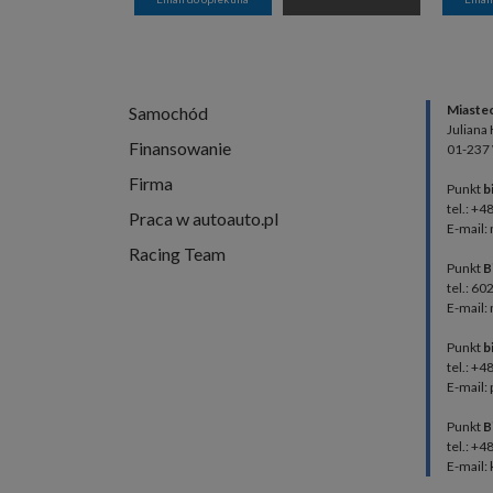
Miaste
Samochód
Juliana
Finansowanie
01-237
Firma
Punkt
b
tel.: +4
Praca w autoauto.pl
E-mail:
Racing Team
Punkt
B
tel.: 60
E-mail:
Punkt
b
tel.: +
E-mail:
Punkt
B
tel.: +
E-mail: