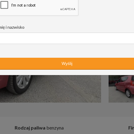
mię i nazwisko
Rodzaj paliwa
benzyna
Fi