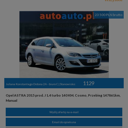
23 500 PLN brutto
1129
Juliana Konstantego Ordona 2A - biuro C | Stanowisko:
Opel ASTRA 2015 prod. J 1.4 turbo 140 KM. Cosmo, Przebieg 147861km,
Manual
Wyślij ofertę na e-mail
Email do opiekuna