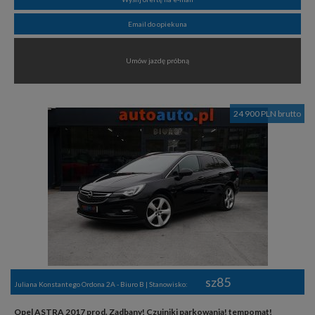
Email do opiekuna
Umów jazdę próbną
24 900 PLN brutto
sz85
Juliana Konstantego Ordona 2A - Biuro B | Stanowisko:
Opel ASTRA 2017 prod. Zadbany! Czujniki parkowania! tempomat!