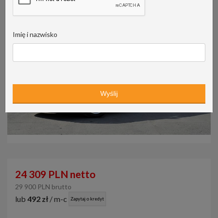
Imię i nazwisko
24 309 PLN netto
29 900 PLN brutto
lub
492 zł
/ m-c
Zapytaj o kredyt