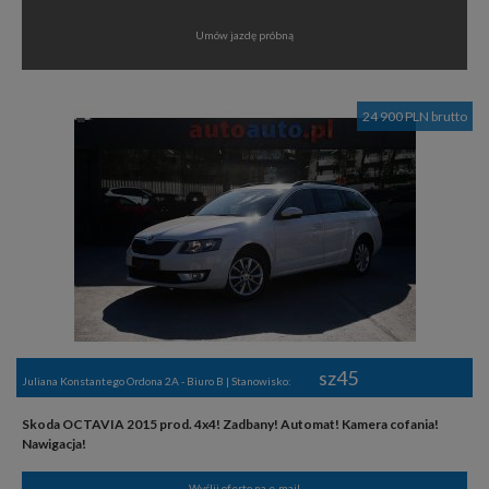
Umów jazdę próbną
24 900 PLN brutto
sz45
Juliana Konstantego Ordona 2A - Biuro B | Stanowisko:
Skoda OCTAVIA 2015 prod. 4x4! Zadbany! Automat! Kamera cofania!
Nawigacja!
Wyślij ofertę na e-mail