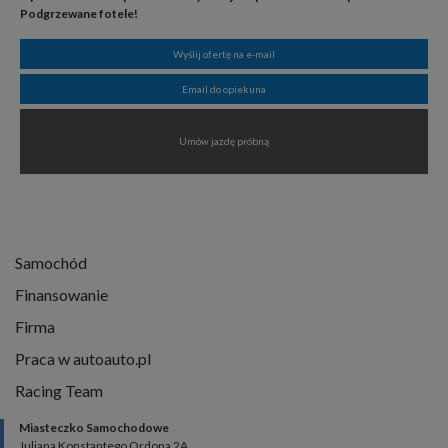
Podgrzewane fotele!
Wyślij ofertę na e-mail
Email do opiekuna
Umów jazdę próbną
Samochód
Finansowanie
Firma
Praca w autoauto.pl
Racing Team
Miasteczko Samochodowe
Juliana Konstantego Ordona 2A