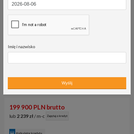
Imię i nazwisko
199 900 PLN brutto
lub
2 239 zł
/ m-c
Zapytaj o kredyt
Kalkulator kredytu