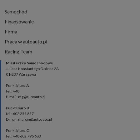
Samochód
Finansowanie
Firma
Praca w autoauto.pl
Racing Team
Miasteczko Samochodowe
Juliana Konstantego Ordona 2A
01-237 Warszawa
Punkt
biuro A
tel.: +48
E-mail: mg@autoauto.pl
Punkt
Biuro B
tel.: 602 255 857
E-mail: marcin@autoauto.pl
Punkt
biuro C
tel.: +48 602 796 683