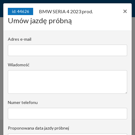
×
BMW SERIA 4 2023 prod.
id: 44626
Umów jazdę próbną
BMW SERIA 4 2023 prod. /
2023 1rej. Cabrio! Niski
Adres e-mail
id: 44626
przebieg! Bezwypadkowy!
258PS!
Wiadomość
Juliana Konstantego Ordona 2A - Biuro B |
Stanowisko:
POZA PLACEM
Damian Zboch
Email do opiekuna
+48 728 955 506
Numer telefonu
obserwuj
Proponowana data jazdy próbnej