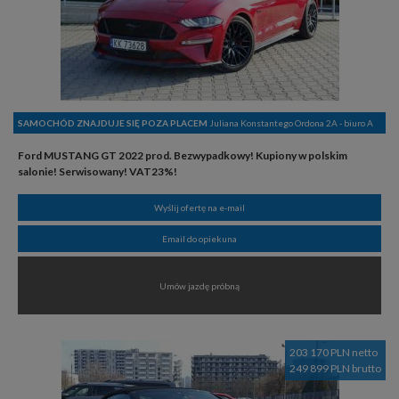
SAMOCHÓD ZNAJDUJE SIĘ POZA PLACEM
Juliana Konstantego Ordona 2A - biuro A
Ford MUSTANG GT 2022 prod. Bezwypadkowy! Kupiony w polskim
salonie! Serwisowany! VAT23%!
Wyślij ofertę na e-mail
Email do opiekuna
Umów jazdę próbną
203 170 PLN netto
249 899 PLN brutto