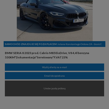
SAMOCHÓD ZNAJDUJE SIĘ POZA PLACEM
Juliana Konstantego Ordona 2A - biuro C
BMW SERIA 8 2023 prod. Cabrio M850i xDrive, V8 4,4l benzyna
530KM*Dokumentacja*Serwiswany*F.VAT23%
Wyślij ofertę na e-mail
Email do opiekuna
Umów jazdę próbną