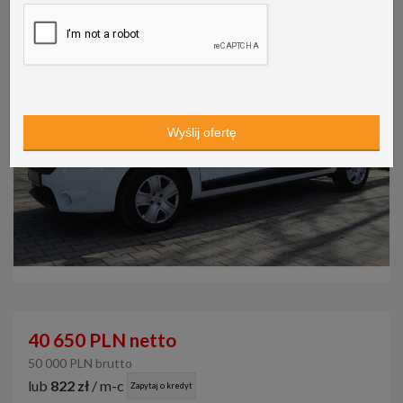
40 650 PLN netto
50 000 PLN brutto
lub
822 zł
/ m-c
Zapytaj o kredyt