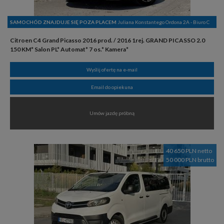
SAMOCHÓD ZNAJDUJE SIĘ POZA PLACEM
Juliana Konstantego Ordona 2A - Biuro C
Citroen C4 Grand Picasso 2016 prod. / 2016 1rej. GRAND PICASSO 2.0
150 KM* Salon PL* Automat* 7 os.* Kamera*
Wyślij ofertę na e-mail
Email do opiekuna
Umów jazdę próbną
40 650 PLN netto
50 000 PLN brutto