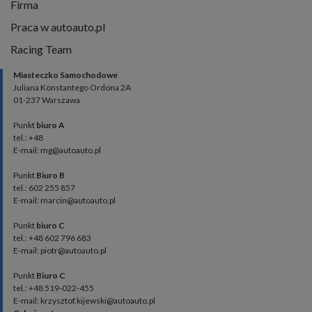
Firma
Praca w autoauto.pl
Racing Team
Miasteczko Samochodowe
Juliana Konstantego Ordona 2A
01-237 Warszawa
Punkt
biuro A
tel.: +48
E-mail: mg@autoauto.pl
Punkt
Biuro B
tel.: 602 255 857
E-mail: marcin@autoauto.pl
Punkt
biuro C
tel.: +48 602 796 683
E-mail: piotr@autoauto.pl
Punkt
Biuro C
tel.: +48 519-022-455
E-mail: krzysztof.kijewski@autoauto.pl