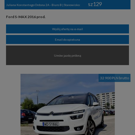
sz129
Juliana Konstantego Ordona 2A - Biuro B | Stanowisko:
Ford S-MAX 2016 prod.
Wyślij ofertę na e-mail
Email do opiekuna
Umów jazdę próbną
32 900 PLN brutto