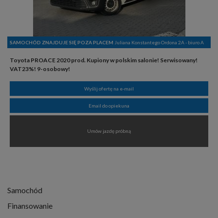
SAMOCHÓD ZNAJDUJE SIĘ POZA PLACEM
Juliana Konstantego Ordona 2A - biuro A
Toyota PROACE 2020 prod. Kupiony w polskim salonie! Serwisowany!
VAT23%! 9-osobowy!
Wyślij ofertę na e-mail
Email do opiekuna
Umów jazdę próbną
Samochód
Finansowanie