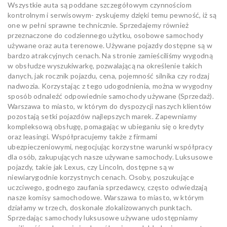
Wszystkie auta są poddane szczegółowym czynnościom
kontrolnym i serwisowym- zyskujemy dzięki temu pewność, iż są
one w pełni sprawne technicznie. Sprzedajemy również
przeznaczone do codziennego użytku, osobowe samochody
używane oraz auta terenowe. Używane pojazdy dostępne są w
bardzo atrakcyjnych cenach. Na stronie zamieściliśmy wygodną
w obsłudze wyszukiwarkę, pozwalającą na określenie takich
danych, jak rocznik pojazdu, cena, pojemność silnika czy rodzaj
nadwozia. Korzystając z tego udogodnienia, można w wygodny
sposób odnaleźć odpowiednie samochody używane (Sprzedaż).
Warszawa to miasto, w którym do dyspozycji naszych klientów
pozostają setki pojazdów najlepszych marek. Zapewniamy
kompleksową obsługę, pomagając w ubieganiu się o kredyty
oraz leasingi. Współpracujemy także z firmami
ubezpieczeniowymi, negocjując korzystne warunki współpracy
dla osób, zakupujących nasze używane samochody. Luksusowe
pojazdy, takie jak Lexus, czy Lincoln, dostępne są w
niewiarygodnie korzystnych cenach. Osoby, poszukujące
uczciwego, godnego zaufania sprzedawcy, często odwiedzają
nasze komisy samochodowe. Warszawa to miasto, w którym
działamy w trzech, doskonale zlokalizowanych punktach.
Sprzedając samochody luksusowe używane udostępniamy