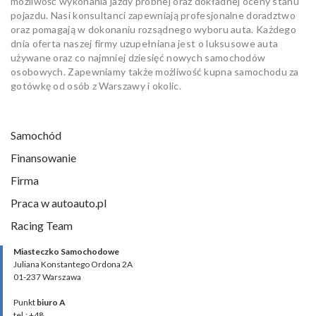
możliwość wykonania jazdy próbnej oraz dokładnej oceny stanu
pojazdu. Nasi konsultanci zapewniają profesjonalne doradztwo
oraz pomagają w dokonaniu rozsądnego wyboru auta. Każdego
dnia oferta naszej firmy uzupełniana jest o luksusowe auta
używane oraz co najmniej dziesięć nowych samochodów
osobowych. Zapewniamy także możliwość kupna samochodu za
gotówkę od osób z Warszawy i okolic.
Samochód
Finansowanie
Firma
Praca w autoauto.pl
Racing Team
Miasteczko Samochodowe
Juliana Konstantego Ordona 2A
01-237 Warszawa
Punkt
biuro A
tel.: +48