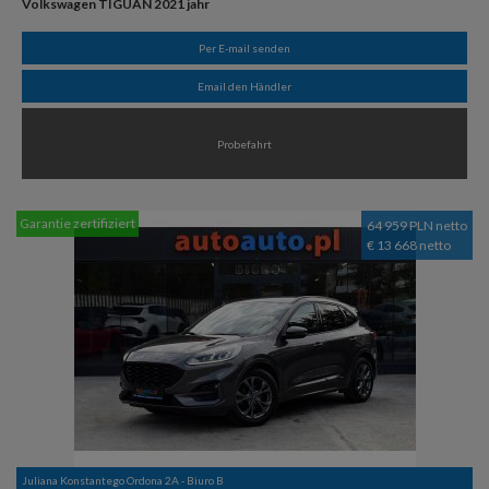
Volkswagen TIGUAN 2021 jahr
Per E-mail senden
Email den Händler
Probefahrt
Garantie zertifiziert
64 959 PLN netto
€ 13 668 netto
Juliana Konstantego Ordona 2A - Biuro B