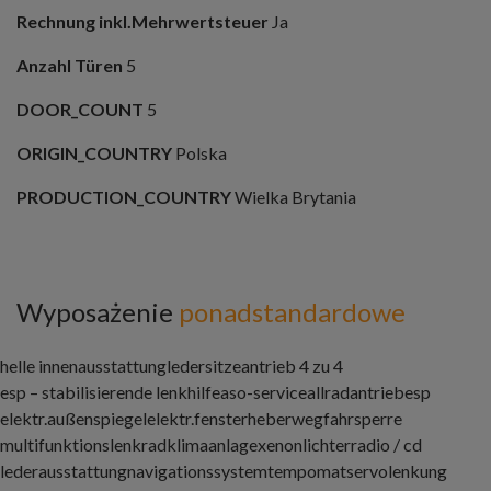
Rechnung inkl.Mehrwertsteuer
Ja
Anzahl Türen
5
DOOR_COUNT
5
ORIGIN_COUNTRY
Polska
PRODUCTION_COUNTRY
Wielka Brytania
Wyposażenie
ponadstandardowe
helle innenausstattung
ledersitze
antrieb 4 zu 4
esp – stabilisierende lenkhilfeaso-service
allradantrieb
esp
elektr.außenspiegel
elektr.fensterheber
wegfahrsperre
multifunktionslenkrad
klimaanlage
xenonlichter
radio / cd
lederausstattung
navigationssystem
tempomat
servolenkung