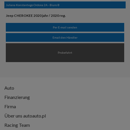
Juliana Konstantego Ordona 2A - Biuro B
Jeep CHEROKEE 2020 jahr / 2020 reg.
Per E-mail senden
Email den Händler
Probefahrt
Auto
Finanzierung
Firma
Über uns autoauto.pl
Racing Team