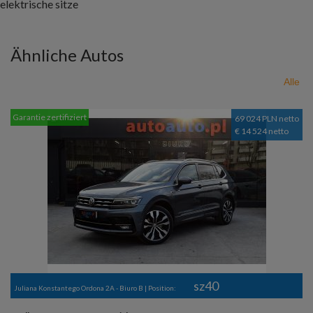
elektrische sitze
Ähnliche Autos
Alle
Garantie zertifiziert
69 024 PLN netto
€ 14 524 netto
sz40
Juliana Konstantego Ordona 2A - Biuro B | Position: