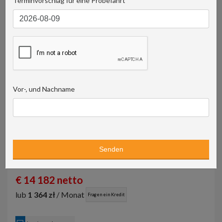
Terminvorschlag für eine Probefahrt
Vor-, und Nachname
67 398 PLN netto
€ 14 182 netto
lub
1 364 zł
/ Monat
Fragen ein Kredit