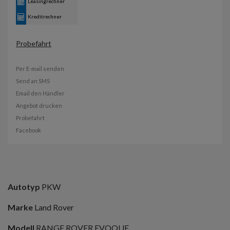
Leasingrechner
Kreditrechner
Probefahrt
Per E-mail senden
Send an SMS
Email den Händler
Angebot drucken
Probefahrt
Facebook
Autotyp
PKW
Marke
Land Rover
Modell
RANGE ROVER EVOQUE