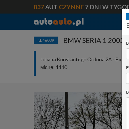
837
AUT
CZYNNE
7 DNI W TYGO
BMW SERIA 1 2005 в
id: 46089
В
Juliana Konstantego Ordona 2A - Biuro 
місце:
1110
Е
В