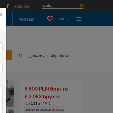
polub nas
×
ати
Контакт
UA
додати до вибраного
9 900 PLN брутто
€ 2 083 брутто
lub
111 zł
/ міс.
Запитати про кредит або про послугу