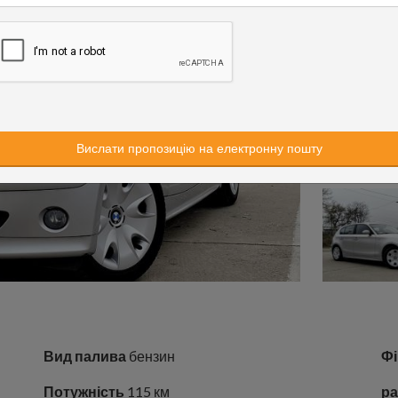
Вид палива
бензин
Фі
Потужність
115 км
ра