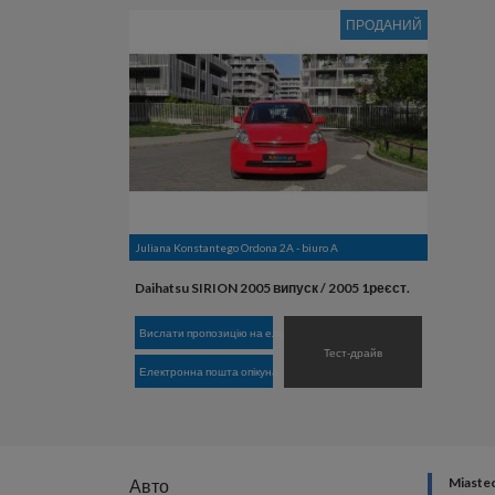
ПРОДАНИЙ
Juliana Konstantego Ordona 2A - biuro A
Daihatsu SIRION 2005 випуск / 2005 1реєст.
Вислати пропозицію на електронну пошту
Тест-драйв
Електронна пошта опікуна
Miaste
Авто