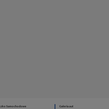
czko Samochodowe
Galeria aut