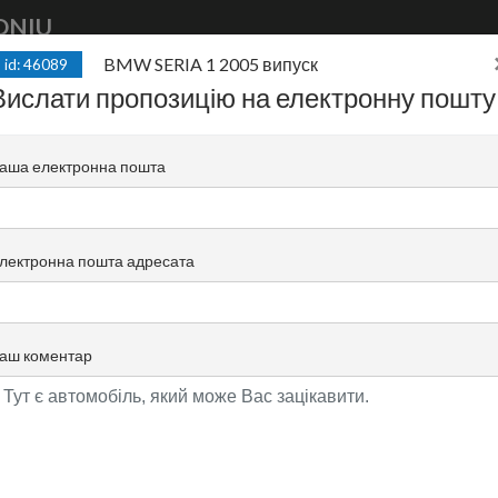
DNIU
BMW SERIA 1 2005 випуск
id: 46089
Купити
auto
finance
auto
Прод
Вислати пропозицію на електронну пошту
ипуск
аша електронна пошта
C |
Krzysztof Kijewski
Електронна пошта опікуна
+48 519 022 455
лектронна пошта адресата
аш коментар