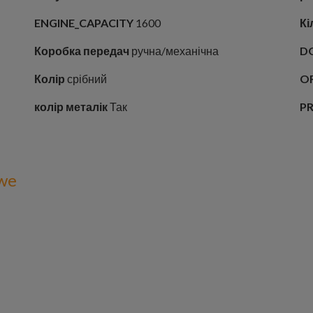
ENGINE_CAPACITY
1600
Кі
Коробка передач
ручна/механічна
D
Колір
срібний
O
колір металік
Так
P
we