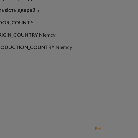
лькість дверей
5
OOR_COUNT
5
RIGIN_COUNTRY
Niemcy
RODUCTION_COUNTRY
Niemcy
Всі