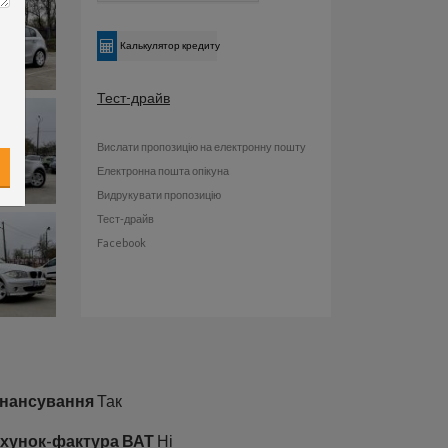
Калькулятор кредиту
Тест-драйв
Вислати пропозицію на електронну пошту
Електронна пошта опікуна
Видрукувати пропозицію
Тест-драйв
Facebook
нансування
Так
хунок-фактура ВАТ
Ні