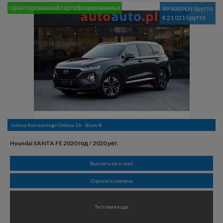
гарантированный сертифицированных
99 900 PLN брутто
€ 21 021 брутто
Juliana Konstantego Ordona 2A - Biuro B
Hyundai SANTA FE 2020 год / 2020 pег.
Выслать на e-mail
Спросить опекуна
Тестовая езда