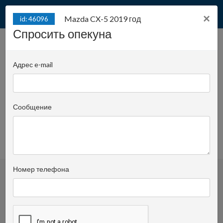
×
Mazda CX-5 2019 год
id: 46096
Спросить опекуна
Mazda CX-5 2019 год
id: 46096
Адрес e-mail
Juliana Konstantego Ordona 2A - biuro C |
Позиция:
1245
Сообщение
Krzysztof Pomorski
Спросить опекуна
+48519022435
просмотренное
Номер телефона