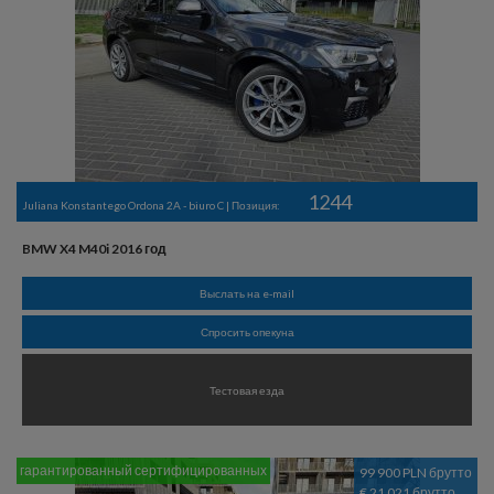
1244
Juliana Konstantego Ordona 2A - biuro C | Позиция:
BMW X4 M40i 2016 год
Выслать на e-mail
Спросить опекуна
Тестовая езда
гарантированный сертифицированных
99 900 PLN брутто
€ 21 021 брутто