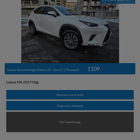
1109
Juliana Konstantego Ordona 2A - biuro C | Позиция:
Lexus NX 2017 год
Выслать на e-mail
Спросить опекуна
Тестовая езда