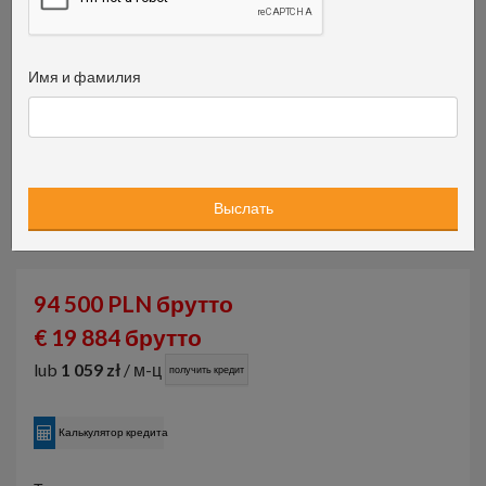
Имя и фамилия
94 500 PLN брутто
€ 19 884 брутто
lub
1 059 zł
/ м-ц
получить кредит
Калькулятор кредита