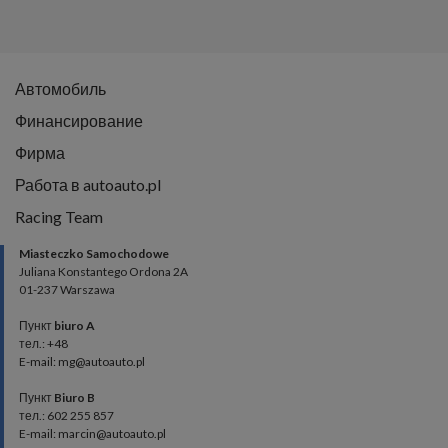
Автомобиль
Финансирование
Фирма
Работа в autoauto.pl
Racing Team
Miasteczko Samochodowe
Juliana Konstantego Ordona 2A
01-237 Warszawa
Пункт
biuro A
тел.: +48
E-mail: mg@autoauto.pl
Пункт
Biuro B
тел.: 602 255 857
E-mail: marcin@autoauto.pl