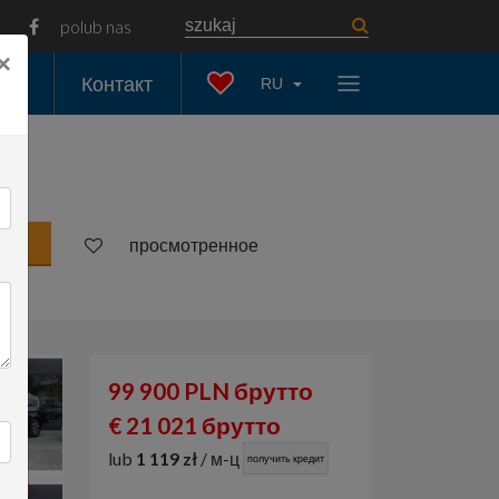
polub nas
×
ать
Контакт
RU
просмотренное
99 900 PLN брутто
€ 21 021 брутто
lub
1 119 zł
/ м-ц
получить кредит