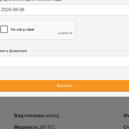
мя и фамилия
Вид топлива
гибрид
Ф
Мощность
287 Л.С
Сч