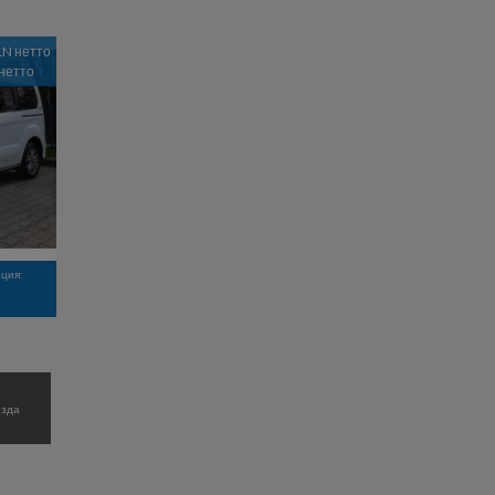
LN нетто
 нетто
иция:
езда