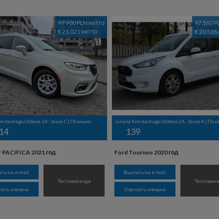
99 900 PLN нетто
97 560 P
€ 21 021 нетто
€ 20 528
onstantego Ordona 2A - biuro C | Позиция:
Juliana Konstantego Ordona 2A - biuro A | Поз
14
139
r PACIFICA 2021 год
Ford Tourneo 2020 год
ть на e-mail
Выслать на e-mail
Тестовая езда
Тестовая 
сить опекуна
Спросить опекуна