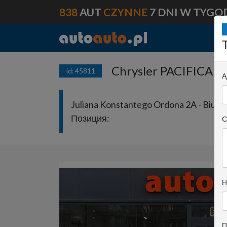
838
AUT
CZYNNE
7 DNI W TYGO
Chrysler PACIFICA 2
id: 45811
А
Juliana Konstantego Ordona 2A - Biuro 
Позиция:
С
Н
П