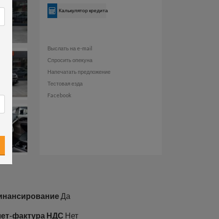
Калькулятор кредита
Выслать на e-mail
Спросить опекуна
Напечатать предложение
Тестовая езда
Facebook
инансирование
Да
ет-фактура НДС
Нет