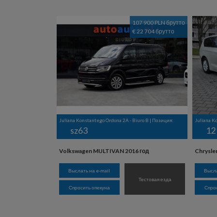
107 900 PLN брутто
€ 22 704 брутто
Juliana Konstantego Ordona 2A - Biuro B | Позиция:
Juliana K
sz63
12
Volkswagen MULTIVAN 2016 год
Chrysle
Выслать на e-mail
Высла
Тестовая езда
Спросить опекуна
Спро