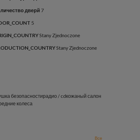
личество дверй
7
OOR_COUNT
5
RIGIN_COUNTRY
Stany Zjednoczone
RODUCTION_COUNTRY
Stany Zjednoczone
ушка безопасности
радио / cd
кожаный салон
редние колеса
Все