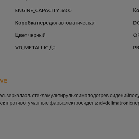
ENGINE_CAPACITY
3600
Ко
Коробка передач
автоматическая
D
Цвет
черный
O
VD_METALLIC
Да
P
we
эл. зеркала
эл. стекла
мультируль
клима
подогрев сидений
под
уля
противотуманные фары
электросиденья
dvd
climatronic
пе