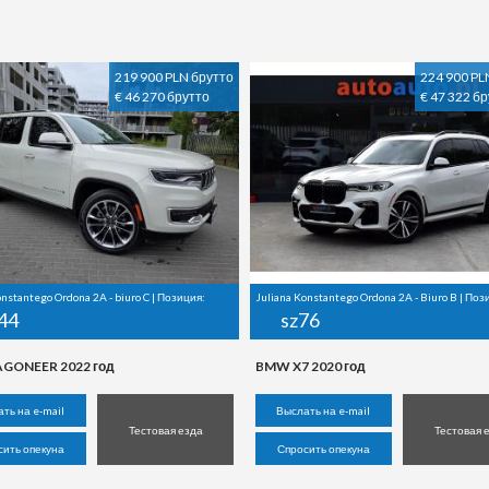
219 900 PLN брутто
224 900 PL
€ 46 270 брутто
€ 47 322 б
onstantego Ordona 2A - biuro C | Позиция:
Juliana Konstantego Ordona 2A - Biuro B | Поз
44
sz76
AGONEER 2022 год
BMW X7 2020 год
ть на e-mail
Выслать на e-mail
Тестовая езда
Тестовая 
сить опекуна
Спросить опекуна