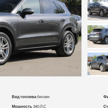
Вид топлива
бензин
Ф
Мощность
340 Л.С
Сч