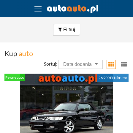
Filtruj
Kup
auto
Sortuj:
Data dodania
Pewne auto
26 900 PLN brutto