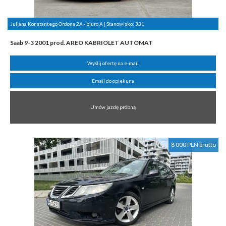
Juliana Konstantego Ordona 2A - biuro A | Stanowisko:
331
Saab 9-3 2001 prod. AREO KABRIOLET AUTOMAT
Wyślij ofertę na e-mail
Email do opiekuna
Umów jazdę próbną
8 000 PLN brutto