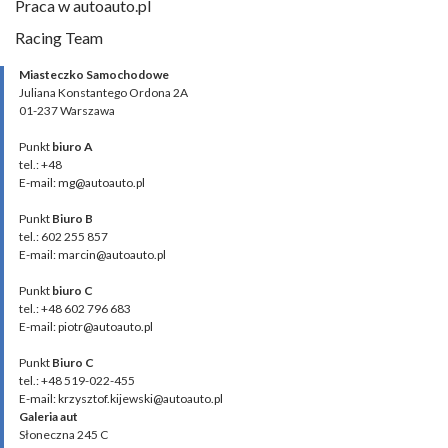
Praca w autoauto.pl
Racing Team
Miasteczko Samochodowe
Juliana Konstantego Ordona 2A
01-237 Warszawa
Punkt
biuro A
tel.: +48
E-mail: mg@autoauto.pl
Punkt
Biuro B
tel.: 602 255 857
E-mail: marcin@autoauto.pl
Punkt
biuro C
tel.: +48 602 796 683
E-mail: piotr@autoauto.pl
Punkt
Biuro C
tel.: +48 519-022-455
E-mail: krzysztof.kijewski@autoauto.pl
Galeria aut
Słoneczna 245 C