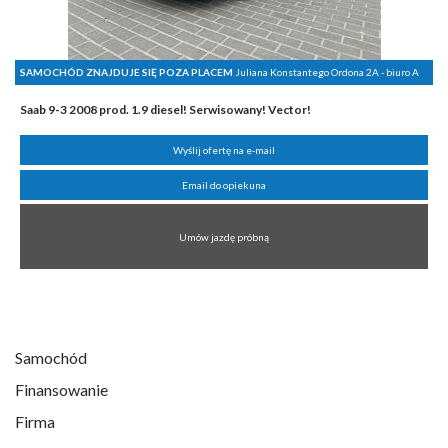
SAMOCHÓD ZNAJDUJE SIĘ POZA PLACEM
Juliana Konstantego Ordona 2A - biuro A
Saab 9-3 2008 prod. 1.9 diesel! Serwisowany! Vector!
Wyślij ofertę na e-mail
Email do opiekuna
Umów jazdę próbną
Samochód
Finansowanie
Firma