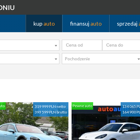
DNIU
kup
auto
finansuj
auto
sprzedaj
Pochodzenie
uto
Pewne auto
319 999 PLN netto
134 065 P
393 599 PLN brutto
164 900 P