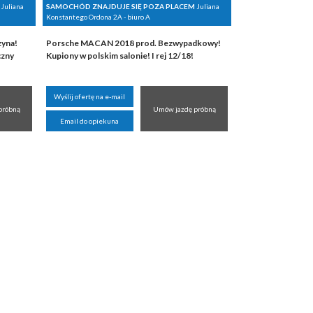
Juliana
SAMOCHÓD ZNAJDUJE SIĘ POZA PLACEM
Juliana
Konstantego Ordona 2A - biuro A
zyna!
Porsche MACAN 2018 prod. Bezwypadkowy!
czny
Kupiony w polskim salonie! I rej 12/18!
Wyślij ofertę na e-mail
próbną
Umów jazdę próbną
Email do opiekuna