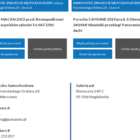
D ZNAJDUJE SIĘ POZA PLACEM
Juliana
SAMOCHÓD ZNAJDUJE SIĘ POZA PLACEM
go Ordona 2A - biuro A
Konstantego Ordona 2A - biuro A
 MACAN 2015 prod. Bezwypadkowy!
Porsche CAYENNE 2019 prod. 3.0 ben
 w polskim salonie! Fa VAT23%!
340 KM! Niewielki przebieg! Panorami
dach!
ofertę na e-mail
Wyślij ofertę na e-mail
Umów jazdę próbną
Umów jazdę 
 do opiekuna
Email do opiekuna
czko Samochodowe
Galeria aut
 Konstantego Ordona 2A
Słoneczna 245 C
 Warszawa
05-506 Magdalenka
iuro A
8
 mg@autoauto.pl
iuro B
2 255 857