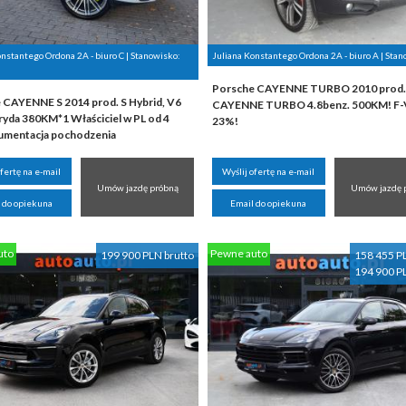
onstantego Ordona 2A - biuro C | Stanowisko:
Juliana Konstantego Ordona 2A - biuro A | Sta
Porsche CAYENNE TURBO 2010 prod.
 CAYENNE S 2014 prod. S Hybrid, V6
CAYENNE TURBO 4.8benz. 500KM! F
ryda 380KM*1 Właściciel w PL od 4
23%!
umentacja pochodzenia
ofertę na e-mail
Wyślij ofertę na e-mail
Umów jazdę próbną
Umów jazdę 
 do opiekuna
Email do opiekuna
uto
Pewne auto
199 900 PLN brutto
158 455 P
194 900 P