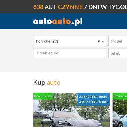
838
AUT
CZYNNE
7 DNI W TYGO
Porsche (20)
×
Model
Silnik
Kup
auto
Pewne auto
Pewne a
284 472 PLN netto
349 901 PLN brutto