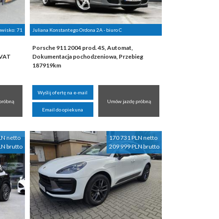
nowisko:
71
Juliana Konstantego Ordona 2A - biuro C
Porsche 911 2004 prod. 4S, Automat,
-VAT
Dokumentacja pochodzeniowa, Przebieg
187919km
Wyślij ofertę na e-mail
próbną
Umów jazdę próbną
Email do opiekuna
LN netto
170 731 PLN netto
LN brutto
209 999 PLN brutto