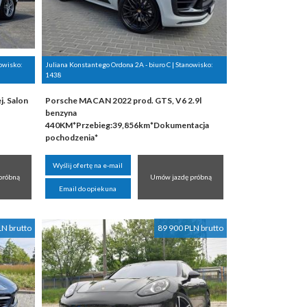
nowisko:
Juliana Konstantego Ordona 2A - biuro C | Stanowisko:
1438
. Salon
Porsche MACAN 2022 prod. GTS, V6 2.9l
benzyna
440KM*Przebieg:39,856km*Dokumentacja
pochodzenia*
Wyślij ofertę na e-mail
próbną
Umów jazdę próbną
Email do opiekuna
LN brutto
89 900 PLN brutto