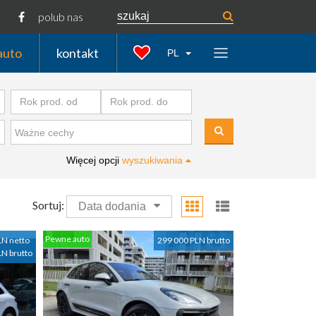
polub nas
auto
kontakt
PL
Więcej opcji
wyszukiwania
Sortuj:
Data dodania
Pewne auto
LN netto
299 000 PLN brutto
LN brutto