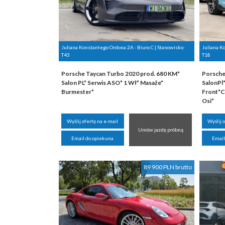
Juliana Konstantego Ordona 2A - Biuro C | Stanowisko:
Juliana K
T43
T18
Porsche Taycan Turbo 2020 prod. 680 KM*
Porsche 
Salon PL* Serwis ASO* 1 Wł* Masaże*
SalonP
Burmester*
Front*C
Osi*
Wyślij ofertę na e-mail
Wyślij 
Umów jazdę próbną
Email do opiekuna
Email
89 900 PLN brutto