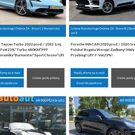
onstantego Ordona 2A - Biuro C | Stanowisko:
Juliana Konstantego Ordona 2A - Biuro B | Sta
sz09
Taycan Turbo 2022 prod. / 2022 1rej.
Porsche MACAN 2020 prod. / 2020 1rej
l*Fvat23%*Turbo 680KM*PPF
Polska! Bogata Wersja! Zadbany! Mały
eramika*Burmester*SportChrono*Lift
Przebieg! Lift! F-Vat23%!
ofertę na e-mail
Wyślij ofertę na e-mail
Umów jazdę próbną
Umów jazdę 
 do opiekuna
Email do opiekuna
64 900 PLN brutto
89 900 P