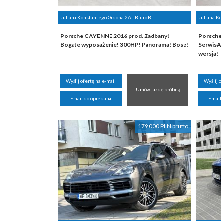
Juliana Konstantego Ordona 2A - Biuro B
Juliana K
Porsche CAYENNE 2016 prod. Zadbany!
Porsche
Bogate wyposażenie! 300HP! Panorama! Bose!
SerwisA
wersja!
Wyślij ofertę na e-mail
Wyślij 
Umów jazdę próbną
Email do opiekuna
Email
179 000 PLN brutto