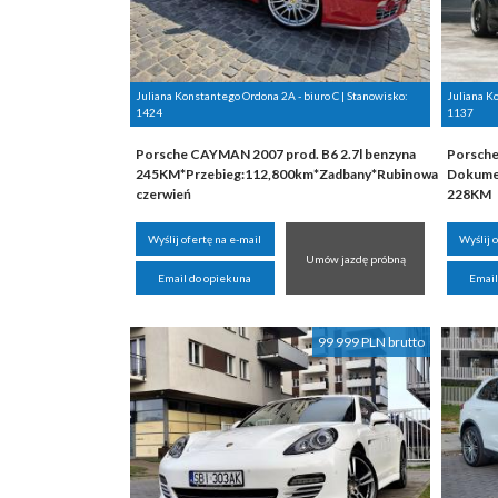
Juliana Konstantego Ordona 2A - biuro C | Stanowisko:
Juliana K
1424
1137
Porsche CAYMAN 2007 prod. B6 2.7l benzyna
Porsche
245KM*Przebieg:112,800km*Zadbany*Rubinowa
Dokumen
czerwień
228KM
Wyślij ofertę na e-mail
Wyślij 
Umów jazdę próbną
Email do opiekuna
Email
99 999 PLN brutto