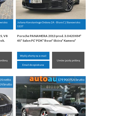
owisko:
Juliana Konstantego Ordona 2A - Biuro C | Stanowisko:
1137
S, V8
Porsche PANAMERA 2013 prod. 3.0 420 KM*
ok.
4S* Salon PL* PDK* Bose* Skóra* Kamera*
Wyślij ofertę na e-mail
próbną
Umów jazdę próbną
Email do opiekuna
LN netto
179 900 PLN brutto
LN brutto