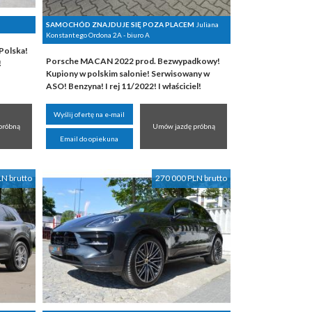
SAMOCHÓD ZNAJDUJE SIĘ POZA PLACEM
Juliana
Konstantego Ordona 2A - biuro A
Polska!
Porsche MACAN 2022 prod. Bezwypadkowy!
!
Kupiony w polskim salonie! Serwisowany w
ASO! Benzyna! I rej 11/2022! I właściciel!
Wyślij ofertę na e-mail
próbną
Umów jazdę próbną
Email do opiekuna
LN brutto
270 000 PLN brutto