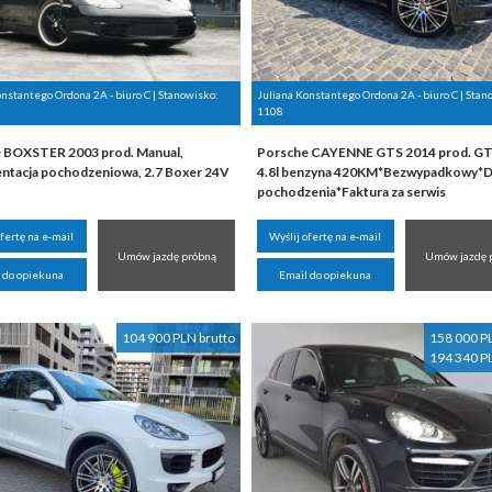
onstantego Ordona 2A - biuro C | Stanowisko:
Juliana Konstantego Ordona 2A - biuro C | Stan
1108
 BOXSTER 2003 prod. Manual,
Porsche CAYENNE GTS 2014 prod. GT
tacja pochodzeniowa, 2.7 Boxer 24V
4.8l benzyna 420KM*Bezwypadkowy*D
pochodzenia*Faktura za serwis
ofertę na e-mail
Wyślij ofertę na e-mail
Umów jazdę próbną
Umów jazdę 
 do opiekuna
Email do opiekuna
104 900 PLN brutto
158 000 P
194 340 P