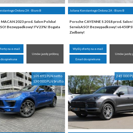
onstantego Ordona 2A - Biuro B
Juliana Konstantego Ordona 2A - Biuro B
 MACAN 2023 prod. Salon Polska!
Porsche CAYENNE S 2018 prod. Salon 
SO! Bezwypadkowy! FV23%! Bogata
SerwisASO! Bezwypadkowy! v6 450PS
Zadbany!
ofertę na e-mail
Wyślij ofertę na e-mail
Umów jazdę próbną
Umów jazdę 
 do opiekuna
Email do opiekuna
105 691 PLN netto
245 000 P
130 000 PLN brutto