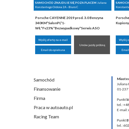
SAMOCHÓD ZNAJDUJE SIĘ POZA PLACEM
Juliana
SAMOCHÓ
Konstantego Ordona 2A - Biuro C
Konstante
Porsche CAYENNE 2019 prod. 3.0 Benzyna
Porsche
340KM*SalonPL*1-
Kupiony
WŁ*Fv23%*Bezwypadkowy*Serwis ASO
Wyślij ofertę na e-mail
Wyślij 
Umów jazdę próbną
Email do opiekuna
Email
Miaste
Samochód
Juliana
Finansowanie
01-237
Firma
Punkt
b
tel.: +4
Praca w autoauto.pl
E-mail:
Racing Team
Punkt
B
tel.: 60