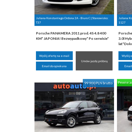
Juliana Konstantego Ordona 2A - Biuro C | Stanowisko:
Juliana K
T37
1127
Porsche PANAMERA 2011 prod. 4S 4.8 400
Porsche
KM* JAPONIA! Bezwypadkowy* Po serwisie*
3.0l Hyb
lat*Dok
Wyślij ofertę na e-mail
Wyślij 
Umów jazdę próbną
Email do opiekuna
Email
Pewne a
99 900 PLN brutto