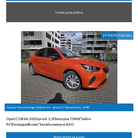
Umów jazdę próbną
39 900 PLN brutto
Juliana Konstantego Ordona 2A - biuro C | Stanowisko:
1440
Opel CORSA 2020 prod. 1.2l benzyna 75KM*Salon
PL*Bezwypadkowy*Serwisowany w ASO
Wyślij ofertę na e-mail