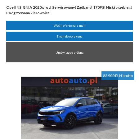
Opel INSIGNIA 2020 prod. Serwisowany! Zadbany! 170PS! Niski przebieg!
Podgrzewana kierownica!
Wyślij ofertę na e-mail
Email do opiekuna
Umów jazdę próbną
82 900 PLN brutto