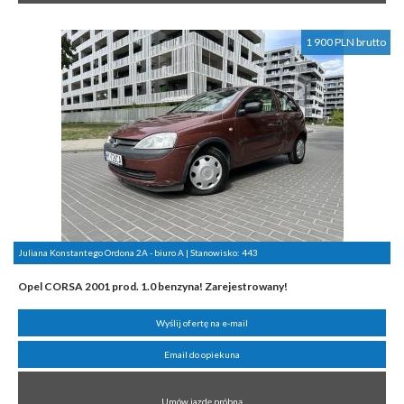
1 900 PLN brutto
Juliana Konstantego Ordona 2A - biuro A | Stanowisko:
443
Opel CORSA 2001 prod. 1.0 benzyna! Zarejestrowany!
Wyślij ofertę na e-mail
Email do opiekuna
Umów jazdę próbną