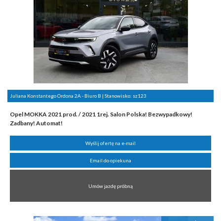
Juliana Konstantego Ordona 2A - Biuro B | Stanowisko:
sz123
Opel MOKKA 2021 prod. / 2021 1rej. Salon Polska! Bezwypadkowy!
Zadbany! Automat!
Wyślij ofertę na e-mail
Email do opiekuna
Umów jazdę próbną