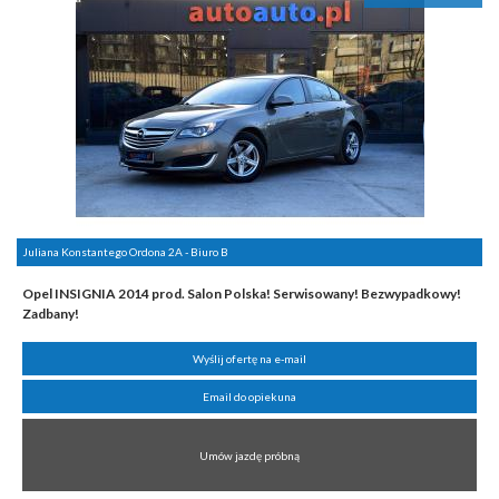
Juliana Konstantego Ordona 2A - Biuro B
Opel INSIGNIA 2014 prod. Salon Polska! Serwisowany! Bezwypadkowy!
Zadbany!
Wyślij ofertę na e-mail
Email do opiekuna
Umów jazdę próbną