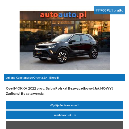
77 900 PLN brutto
Juliana Konstantego Ordona 2A - Biuro B
Opel MOKKA 2022 prod. Salon Polska! Bezwypadkowy! Jak NOWY!
Zadbany! Bogata wersja!
Wyślij ofertę na e-mail
Email do opiekuna