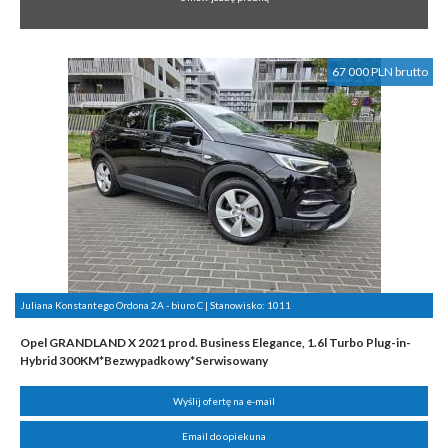
67 000 PLN brutto
Juliana Konstantego Ordona 2A - biuro C | Stanowisko:
1011
Opel GRANDLAND X 2021 prod. Business Elegance, 1.6l Turbo Plug-in-
Hybrid 300KM*Bezwypadkowy*Serwisowany
Wyślij ofertę na e-mail
Email do opiekuna