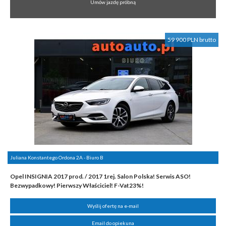
Umów jazdę próbną
59 900 PLN brutto
Juliana Konstantego Ordona 2A - Biuro B
Opel INSIGNIA 2017 prod. / 2017 1rej. Salon Polska! Serwis ASO!
Bezwypadkowy! Pierwszy Właściciel! F-Vat23%!
Wyślij ofertę na e-mail
Email do opiekuna