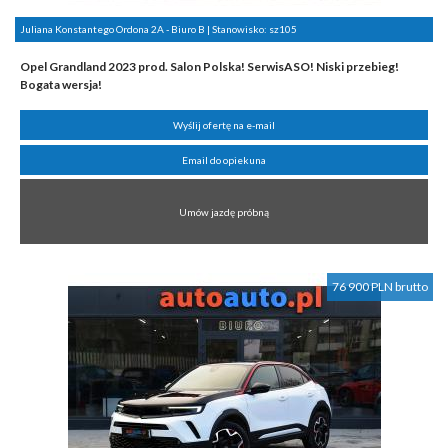
Juliana Konstantego Ordona 2A - Biuro B | Stanowisko:
sz105
Opel Grandland 2023 prod. Salon Polska! SerwisASO! Niski przebieg!
Bogata wersja!
Wyślij ofertę na e-mail
Email do opiekuna
Umów jazdę próbną
76 900 PLN brutto