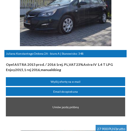
Juliana Konstantego Ordona 2A - biuro A | Stanowisko:
348
Opel ASTRA 2015 prod. / 2016 1rej. PL,VAT23%Astra IV 1.4 T LPG
Enjoy2015,1 rej 2016,manual6bieg
Wyślij ofertę na e-mail
Email do opiekuna
Umów jazdę próbną
27 900 PLN brutto