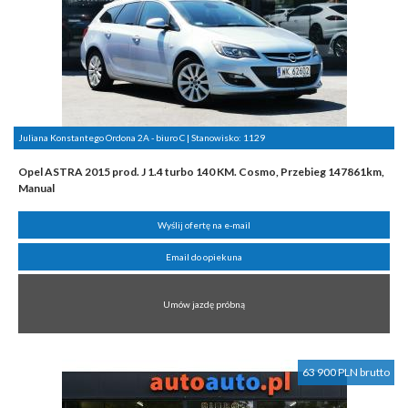
Juliana Konstantego Ordona 2A - biuro C | Stanowisko:
1129
Opel ASTRA 2015 prod. J 1.4 turbo 140 KM. Cosmo, Przebieg 147861km,
Manual
Wyślij ofertę na e-mail
Email do opiekuna
Umów jazdę próbną
63 900 PLN brutto