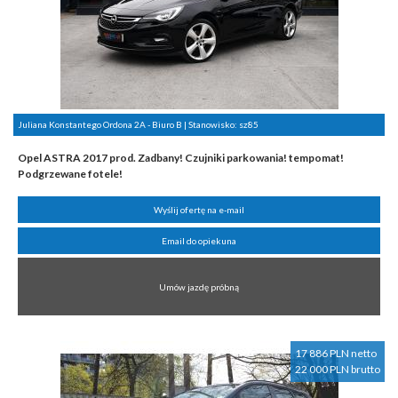
Juliana Konstantego Ordona 2A - Biuro B | Stanowisko:
sz85
Opel ASTRA 2017 prod. Zadbany! Czujniki parkowania! tempomat!
Podgrzewane fotele!
Wyślij ofertę na e-mail
Email do opiekuna
Umów jazdę próbną
17 886 PLN netto
22 000 PLN brutto