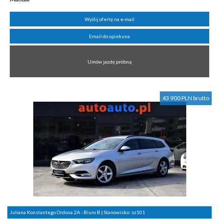
Wyślij ofertę na e-mail
Email do opiekuna
Umów jazdę próbną
43 900 PLN brutto
Juliana Konstantego Ordona 2A - Biuro B | Stanowisko:
sz101