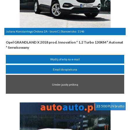
Juliana Konstantego Ordona 2A - biuro C | Stanowisko:
1146
Opel GRANDLAND X 2018 prod. Innovation * 1.2 Turbo 130KM * Automat
* Serwisowany
Wyślij ofertę na e-mail
Email do opiekuna
Umów jazdę próbną
23 500 PLN brutto