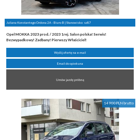
Juliana Konstantego Ordona 2A - Biuro B | Stanowisko:
sz87
Opel MOKKA 2023 prod. / 2023 1rej. Salon polska! Serwis!
Bezwypadkowy! Zadbany! Pierwszy Właściciel!
Wyślij ofertę na e-mail
Email do opiekuna
Umów jazdę próbną
14 900 PLN brutto