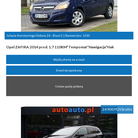
Juliana Konstantego Ordona 2A - Biuro C | Stanowisko:
1230
Opel ZAFIRA 2014 prod. 1.7 110KM*Tempomat*Nawigacja*Hak
Wyślij ofertę na e-mail
Email do opiekuna
Umów jazdę próbną
24 900 PLN brutto