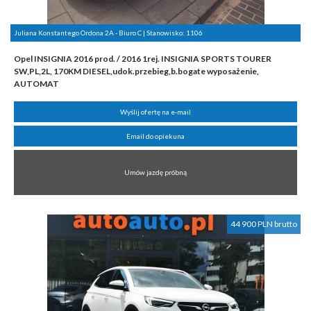
Juliana Konstantego Ordona 2A - Biuro C | Stanowisko:
1106
Opel INSIGNIA 2016 prod. / 2016 1rej. INSIGNIA SPORTS TOURER
SW,PL,2L, 170KM DIESEL,udok.przebieg,b.bogate wyposażenie,
AUTOMAT
Wyślij ofertę na e-mail
Email do opiekuna
Umów jazdę próbną
44 900 PLN brutto