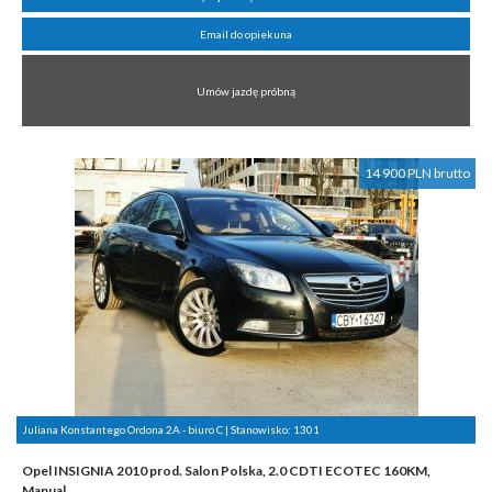
Email do opiekuna
Umów jazdę próbną
14 900 PLN brutto
Juliana Konstantego Ordona 2A - biuro C | Stanowisko:
1301
Opel INSIGNIA 2010 prod. Salon Polska, 2.0 CDTI ECOTEC 160KM,
Manual