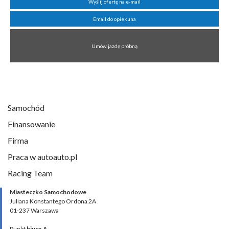
Wyślij ofertę na e-mail
Email do opiekuna
Umów jazdę próbną
Samochód
Finansowanie
Firma
Praca w autoauto.pl
Racing Team
Miasteczko Samochodowe
Juliana Konstantego Ordona 2A
01-237 Warszawa
Punkt
biuro A