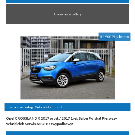
Umów jazdę próbną
54 900 PLN brutto
Juliana Konstantego Ordona 2A - Biuro B
Opel CROSSLAND X 2017 prod. / 2017 1rej. Salon Polska! Pierwszy
Właściciel! Serwis ASO! Bezwypadkowy!