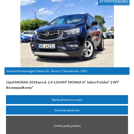
47 500 PLN brutto
Juliana Konstantego Ordona 2A - Biuro C | Stanowisko:
1205
Opel MOKKA 2018 prod. 1.4 120 KM* MOKKA X* Salon Polska* 2 Wł*
Bezwypadkowy*
Wyślij ofertę na e-mail
Email do opiekuna
Umów jazdę próbną