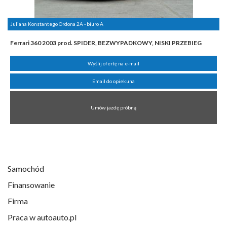
Juliana Konstantego Ordona 2A - biuro A
Ferrari 360 2003 prod. SPIDER, BEZWYPADKOWY, NISKI PRZEBIEG
Wyślij ofertę na e-mail
Email do opiekuna
Umów jazdę próbną
Samochód
Finansowanie
Firma
Praca w autoauto.pl