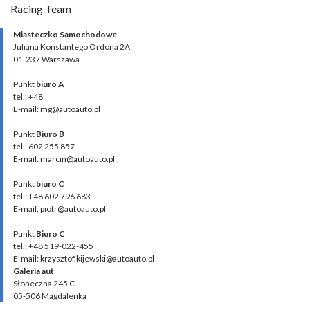
Racing Team
Miasteczko Samochodowe
Juliana Konstantego Ordona 2A
01-237 Warszawa
Punkt
biuro A
tel.: +48
E-mail: mg@autoauto.pl
Punkt
Biuro B
tel.: 602 255 857
E-mail: marcin@autoauto.pl
Punkt
biuro C
tel.: +48 602 796 683
E-mail: piotr@autoauto.pl
Punkt
Biuro C
tel.: +48 519-022-455
E-mail: krzysztof.kijewski@autoauto.pl
Galeria aut
Słoneczna 245 C
05-506 Magdalenka