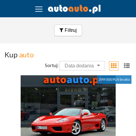
Filtruj
Kup
auto
Sortuj:
Data dodania
399 000 PLN brutto