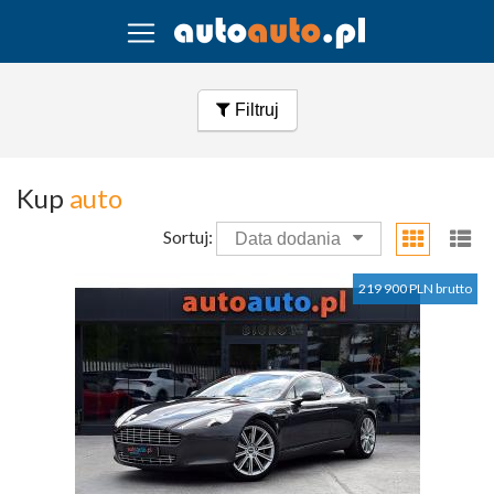
Filtruj
Kup
auto
Sortuj:
Data dodania
219 900 PLN brutto