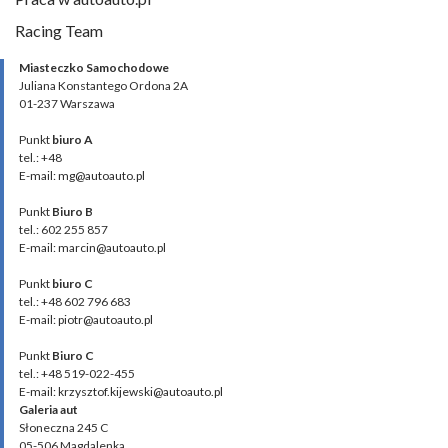
Racing Team
Miasteczko Samochodowe
Juliana Konstantego Ordona 2A
01-237 Warszawa
Punkt
biuro A
tel.: +48
E-mail: mg@autoauto.pl
Punkt
Biuro B
tel.: 602 255 857
E-mail: marcin@autoauto.pl
Punkt
biuro C
tel.: +48 602 796 683
E-mail: piotr@autoauto.pl
Punkt
Biuro C
tel.: +48 519-022-455
E-mail: krzysztof.kijewski@autoauto.pl
Galeria aut
Słoneczna 245 C
05-506 Magdalenka