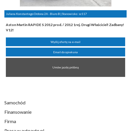
Juliana Konstantego Ordona 2A - Biuro B | Stanowisko:
sz117
Aston Martin RAPIDE S 2012 prod. / 2012 1rej. Drugi Właściciel! Zadbany!
V12!
Wyślij ofertę na e-mail
Email do opiekuna
Umów jazdę próbną
Samochód
Finansowanie
Firma
Praca w autoauto.pl