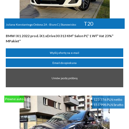
T20
Juliana Konstantego Ordona 2A - Biuro C | Stanowisko:
BMW IX1 2022 prod. iX1 xDrive30 313 KM* Salon PL* 1 Wł* Vat 23%*
MPakiet*
Wyślij ofertę na e-mail
Email do opiekuna
Umów jazdę próbną
Pewne auto
123 576 PLN netto
151 998 PLN brutto