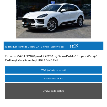
sz09
Juliana Konstantego Ordona 2A - Biuro B | Stanowisko:
Porsche MACAN 2020 prod. / 2020 1rej. Salon Polska! Bogata Wersja!
Zadbany! Mały Przebieg! Lift! F-Vat23%!
Wyślij ofertę na e-mail
Email do opiekuna
Umów jazdę próbną