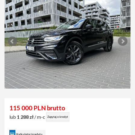
115 000 PLN brutto
lub
1 288 zł
/ m-c
Zapytaj o kredyt
Kalkulator kredytu