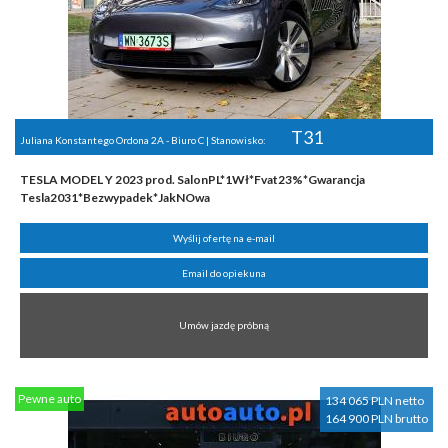
T31
Juliana Konstantego Ordona 2A - Biuro C | Stanowisko:
TESLA MODEL Y 2023 prod. SalonPL*1Wł*Fvat23%*Gwarancja
Tesla2031*Bezwypadek*JakNOwa
Wyślij ofertę na e-mail
Email do opiekuna
Umów jazdę próbną
Pewne auto
134 065 PLN netto
164 900 PLN brutto