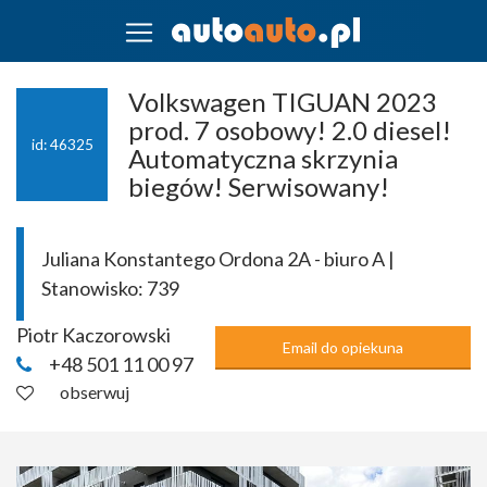
Volkswagen TIGUAN 2023
prod. 7 osobowy! 2.0 diesel!
id: 46325
Automatyczna skrzynia
biegów! Serwisowany!
Juliana Konstantego Ordona 2A - biuro A |
Stanowisko:
739
Piotr Kaczorowski
Email do opiekuna
+48 501 11 00 97
obserwuj