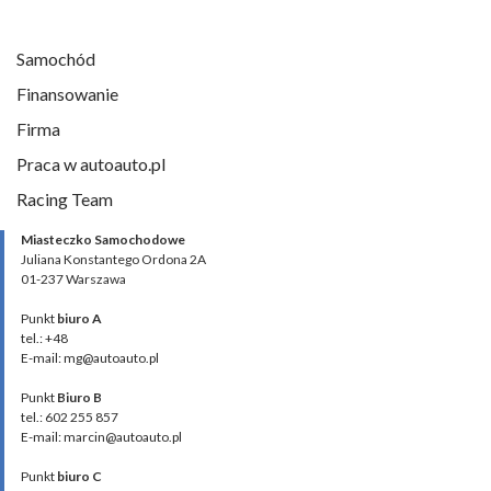
Samochód
Finansowanie
Firma
Praca w autoauto.pl
Racing Team
Miasteczko Samochodowe
Juliana Konstantego Ordona 2A
01-237 Warszawa
Punkt
biuro A
tel.: +48
E-mail: mg@autoauto.pl
Punkt
Biuro B
tel.: 602 255 857
E-mail: marcin@autoauto.pl
Punkt
biuro C