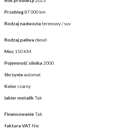
Rok produkcji
2023
Przebieg
87 000 km
Rodzaj nadwozia
terenowy / suv
Rodzaj paliwa
diesel
Moc
150 KM
Pojemność silnika
2000
Skrzynia
automat
Kolor
czarny
lakier metalik
Tak
Finansowanie
Tak
faktura VAT
Nie