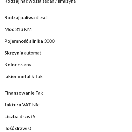
Rodzaj nadwozia
sedan / limuzyna
Rodzaj paliwa
diesel
Moc
313 KM
Pojemność silnika
3000
Skrzynia
automat
Kolor
czarny
lakier metalik
Tak
Finansowanie
Tak
faktura VAT
Nie
Liczba drzwi
5
Ilość drzwi
0