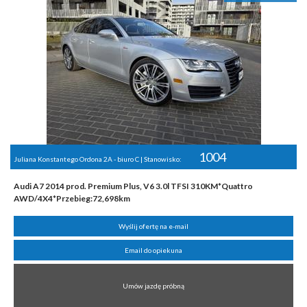
1004
Juliana Konstantego Ordona 2A - biuro C | Stanowisko:
Audi A7 2014 prod. Premium Plus, V6 3.0l TFSI 310KM*Quattro
AWD/4X4*Przebieg:72,698km
Wyślij ofertę na e-mail
Email do opiekuna
Umów jazdę próbną