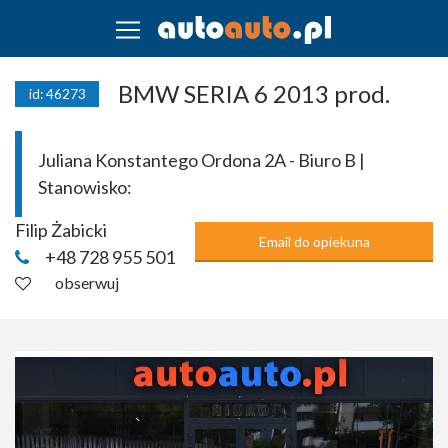
BMW SERIA 6 2013 prod.
id: 46273
Juliana Konstantego Ordona 2A - Biuro B |
Stanowisko:
Filip Żabicki
Email do opiekuna
+48 728 955 501
obserwuj