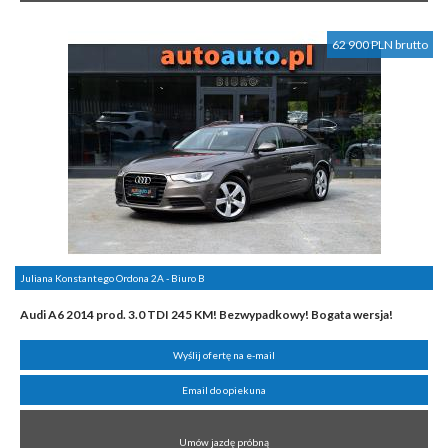
62 900 PLN brutto
Juliana Konstantego Ordona 2A - Biuro B
Audi A6 2014 prod. 3.0 TDI 245 KM! Bezwypadkowy! Bogata wersja!
Wyślij ofertę na e-mail
Email do opiekuna
Umów jazdę próbną