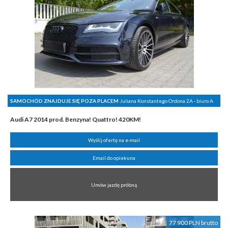
SAMOCHÓD ZNAJDUJE SIĘ POZA PLACEM
Juliana Konstantego Ordona 2A - biuro A
Audi A7 2014 prod. Benzyna! Quattro! 420KM!
Wyślij ofertę na e-mail
Email do opiekuna
Umów jazdę próbną
77 900 PLN brutto