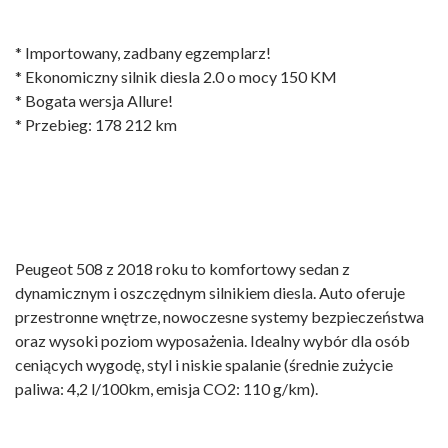
* Importowany, zadbany egzemplarz!
* Ekonomiczny silnik diesla 2.0 o mocy 150 KM
* Bogata wersja Allure!
* Przebieg: 178 212 km
Peugeot 508 z 2018 roku to komfortowy sedan z
dynamicznym i oszczędnym silnikiem diesla. Auto oferuje
przestronne wnętrze, nowoczesne systemy bezpieczeństwa
oraz wysoki poziom wyposażenia. Idealny wybór dla osób
ceniących wygodę, styl i niskie spalanie (średnie zużycie
paliwa: 4,2 l/100km, emisja CO2: 110 g/km).