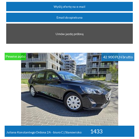
Wyślij ofertę na e-mail
Email do opiekuna
Umów jazdę próbną
Pewne auto
42 900 PLN brutto
1433
Juliana Konstantego Ordona 2A - biuro C | Stanowisko: