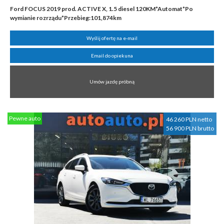
Ford FOCUS 2019 prod. ACTIVE X, 1.5 diesel 120KM*Automat*Po
wymianie rozrządu*Przebieg:101,874km
Wyślij ofertę na e-mail
Email do opiekuna
Umów jazdę próbną
Pewne auto
46 260 PLN netto
56 900 PLN brutto