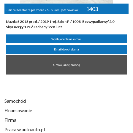
1403
Juliana Konstantego Ordona 2A - biuro C | Stanowisko:
Mazda 6 2018 prod. / 2019 1rej. Salon PL*100% Bezwypadkowy*2.0
SkyEnergy*LPG*Zadbany*2x Klucz
Wyślij ofertę na e-mail
Email do opiekuna
Umów jazdę próbną
Samochód
Finansowanie
Firma
Praca w autoauto.pl