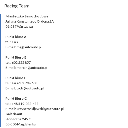
Racing Team
Miasteczko Samochodowe
Juliana Konstantego Ordona 2A
01-237 Warszawa
Punkt
biuro A
tel.: +48
E-mail: mg@autoauto.pl
Punkt
Biuro B
tel.: 602 255 857
E-mail: marcin@autoauto.pl
Punkt
biuro C
tel.: +48 602 796 683
E-mail: piotr@autoauto.pl
Punkt
Biuro C
tel.: +48 519-022-455
E-mail: krzysztof.kijewski@autoauto.pl
Galeria aut
Słoneczna 245 C
05-506 Magdalenka