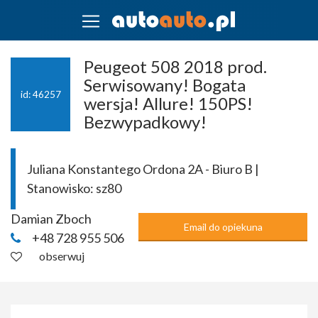
Peugeot 508 2018 prod.
Serwisowany! Bogata
id: 46257
wersja! Allure! 150PS!
Bezwypadkowy!
Juliana Konstantego Ordona 2A - Biuro B |
Stanowisko:
sz80
Damian Zboch
Email do opiekuna
+48 728 955 506
obserwuj