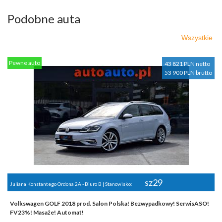
Podobne auta
Wszystkie
Pewne auto
43 821 PLN netto
53 900 PLN brutto
sz29
Juliana Konstantego Ordona 2A - Biuro B | Stanowisko:
Volkswagen GOLF 2018 prod. Salon Polska! Bezwypadkowy! SerwisASO!
FV23%! Masaże! Automat!