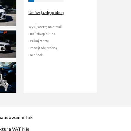
Umów jazdę próbną
Wyślij ofertę na e-mail
Email do opiekuna
Drukuj ofertę
Umów jazdę próbną
Facebook
nansowanie
Tak
ktura VAT
Nie