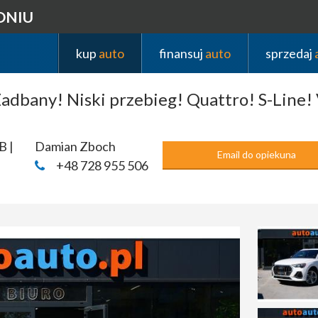
DNIU
kup
auto
finansuj
auto
sprzedaj
adbany! Niski przebieg! Quattro! S-Line! 
B |
Damian Zboch
Email do opiekuna
+48 728 955 506