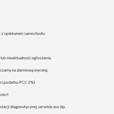
kt z opiekunem samochodu:
lub nieaktualność ogłoszenia.
raszamy na darmową wycenę.
aci podatku PCC 2%)
ości!
cji diagnostycznej, serwisie aso itp.