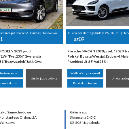
onstantego Ordona 2A - Biuro C | Stanowisko:
Juliana Konstantego Ordona 2A - Biuro B | Sta
1
sz09
ODEL Y 2023 prod.
Porsche MACAN 2020 prod. / 2020 1rej
*1Wł*Fvat23%*Gwarancja
Polska! Bogata Wersja! Zadbany! Mały
031*Bezwypadek*JakNOwa
Przebieg! Lift! F-Vat23%!
ofertę na e-mail
Wyślij ofertę na e-mail
Umów jazdę próbną
Umów jazdę 
 do opiekuna
Email do opiekuna
czko Samochodowe
Galeria aut
 Konstantego Ordona 2A
Słoneczna 245 C
 Warszawa
05-506 Magdalenka