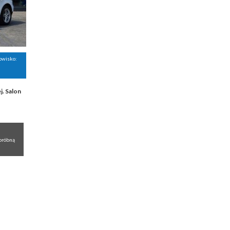
nowisko:
. Salon
próbną