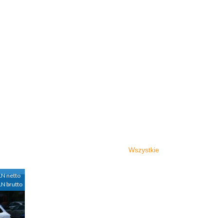
Wszystkie
LN netto
LN brutto