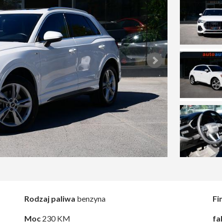
Rodzaj paliwa
benzyna
Fi
Moc
230 KM
fa