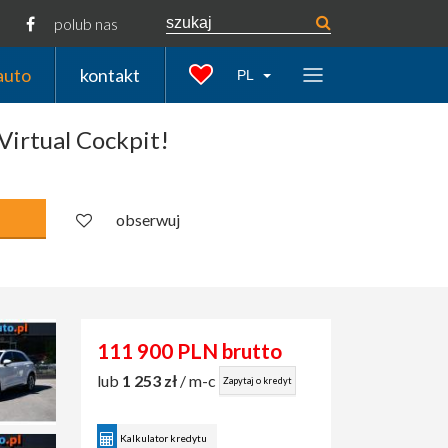
polub nas
auto
kontakt
PL
Virtual Cockpit!
obserwuj
111 900 PLN brutto
lub
1 253 zł
/ m-c
Zapytaj o kredyt
Kalkulator kredytu