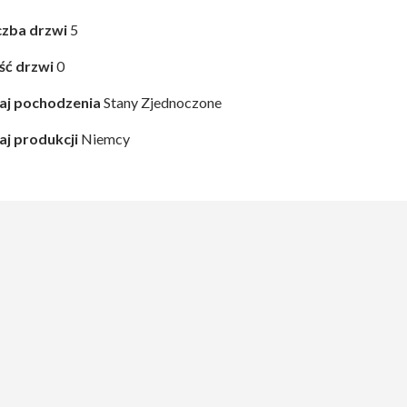
czba drzwi
5
ość drzwi
0
aj pochodzenia
Stany Zjednoczone
aj produkcji
Niemcy