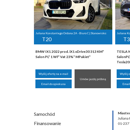
Juliana Konstantego Ordona 2A - Biuro C | Stanowisko:
Juliana K
T20
T3
BMW IX1 2022 prod. iX1 xDrive30 313 KM*
TESLA M
Salon PL* 1 Wł* Vat 23%* MPakiet*
SalonPL
Tesla2
Wyślij ofertę na e-mail
Wyślij 
Umów jazdę próbną
Email do opiekuna
Email
Miaste
Samochód
Juliana
Finansowanie
01-237