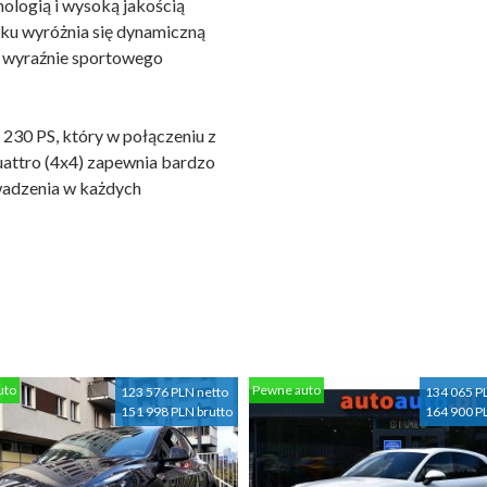
ologią i wysoką jakością
ku wyróżnia się dynamiczną
mu wyraźnie sportowego
 230 PS, który w połączeniu z
attro (4x4) zapewnia bardzo
owadzenia w każdych
uto
Pewne auto
123 576 PLN netto
134 065 P
151 998 PLN brutto
164 900 P