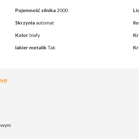
Pojemność silnika
2000
Li
Skrzynia
automat
Il
Kolor
biały
Kr
lakier metalik
Tak
Kr
we
kowym