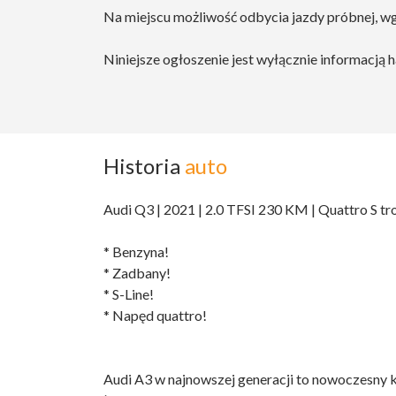
Na miejscu możliwość odbycia jazdy próbnej, w
Niniejsze ogłoszenie jest wyłącznie informacją h
Historia
auto
Audi Q3 | 2021 | 2.0 TFSI 230 KM | Quattro S tr
* Benzyna!
* Zadbany!
* S-Line!
* Napęd quattro!
Audi A3 w najnowszej generacji to nowoczesny 