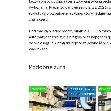
łączy sportowy charakter z zaawansowaną techn
wykonania. Prezentowany egzemplarz z 2021 ro
stylistyką oraz pakietem S-Line, który nadaje 
charakteru.
Pod maską pracuje mocny silnik 2.0 TFSI o mocy
automatyczną skrzynią biegów oraz napędem qu
dobre osiągi, świetną trakcję oraz pewność pr
warunkach.
Podobne auta
Pewne auto
Pewne a
122 999 PLN netto
151 289 PLN brutto