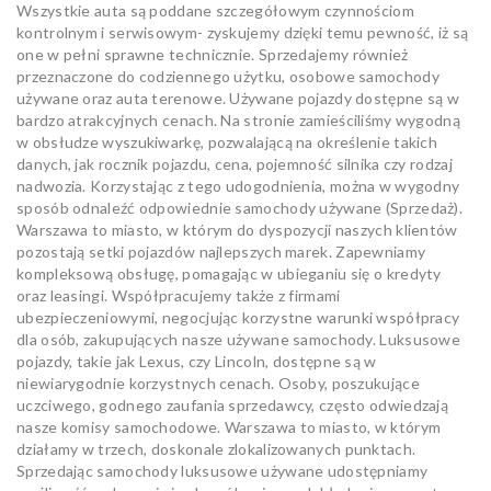
Wszystkie auta są poddane szczegółowym czynnościom
kontrolnym i serwisowym- zyskujemy dzięki temu pewność, iż są
one w pełni sprawne technicznie. Sprzedajemy również
przeznaczone do codziennego użytku, osobowe samochody
używane oraz auta terenowe. Używane pojazdy dostępne są w
bardzo atrakcyjnych cenach. Na stronie zamieściliśmy wygodną
w obsłudze wyszukiwarkę, pozwalającą na określenie takich
danych, jak rocznik pojazdu, cena, pojemność silnika czy rodzaj
nadwozia. Korzystając z tego udogodnienia, można w wygodny
sposób odnaleźć odpowiednie samochody używane (Sprzedaż).
Warszawa to miasto, w którym do dyspozycji naszych klientów
pozostają setki pojazdów najlepszych marek. Zapewniamy
kompleksową obsługę, pomagając w ubieganiu się o kredyty
oraz leasingi. Współpracujemy także z firmami
ubezpieczeniowymi, negocjując korzystne warunki współpracy
dla osób, zakupujących nasze używane samochody. Luksusowe
pojazdy, takie jak Lexus, czy Lincoln, dostępne są w
niewiarygodnie korzystnych cenach. Osoby, poszukujące
uczciwego, godnego zaufania sprzedawcy, często odwiedzają
nasze komisy samochodowe. Warszawa to miasto, w którym
działamy w trzech, doskonale zlokalizowanych punktach.
Sprzedając samochody luksusowe używane udostępniamy