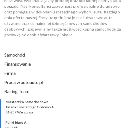
możliwość wykonania jazdy próbnej oraz dokładnej oceny stanu
pojazdu. Nasi konsultanci zapewniają profesjonalne doradztwo
oraz pomagają w dokonaniu rozsądnego wyboru auta. Każdego
dnia oferta naszej firmy uzupełniana jest o luksusowe auta
używane oraz co najmniej dziesięć nowych samochodów
osobowych. Zapewniamy także możliwość kupna samochodu za
gotówkę od osób z Warszawy i okolic.
Samochód
Finansowanie
Firma
Praca w autoauto.pl
Racing Team
Miasteczko Samochodowe
Juliana Konstantego Ordona 2A
01-237 Warszawa
Punkt
biuro A
tel.: +48